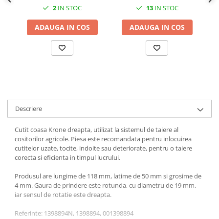
2
IN STOC
13
IN STOC
1.7.1 Cablu frana
ADAUGA IN COS
ADAUGA IN COS
1.7.2. Placute de frana
1.7.3. Simeringuri sistem franare
1.7.4. Piese si accesorii frana
1.7.5. O-ring frana
Descriere
1.8. Transmisie
Cutit coasa Krone dreapta, utilizat la sistemul de taiere al
cositorilor agricole. Piesa este recomandata pentru inlocuirea
1.8.1. Prize de putere
cutitelor uzate, tocite, indoite sau deteriorate, pentru o taiere
corecta si eficienta in timpul lucrului.
1.8.2. Cutii viteze
Produsul are lungime de 118 mm, latime de 50 mm si grosime de
4 mm. Gaura de prindere este rotunda, cu diametru de 19 mm,
1.8.3. Ambreiaje
iar sensul de rotatie este dreapta.
1.8.4. Transmisie punte spate
Referinte: 1398894N, 1398894, 001398894