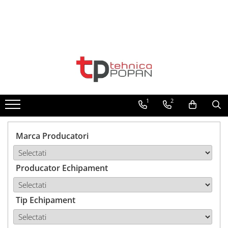
Toate Produsele
1. Piese & Accesorii Tractoare
1.1. Cabina & Caroserie
1
2
1.1.1. Geamuri
1.1.2. Piese caroserie
Marca Producatori
1.1.3. Embleme & Abtibilduri
Producator Echipament
1.1.4. Climatizare si accesorii
1.2. Piese cu Prindere în 3
Puncte si mecanism de ridicare
Tip Echipament
1.2.1. Prindere in 3 puncte