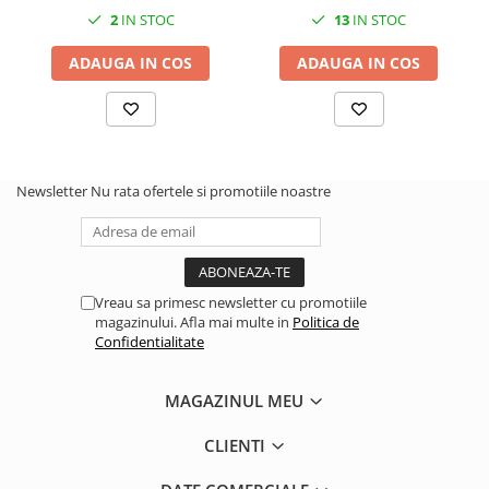
2
IN STOC
13
IN STOC
2.2.1. Administrare Dejectii
ADAUGA IN COS
ADAUGA IN COS
2.2.2. Administrare gunoi grajd
2.3. Erbicidare & Irigare
2.3.1 Erbicidare
Newsletter
Nu rata ofertele si promotiile noastre
2.3.2. Irigare
2.4. Utilaje de recoltare
Vreau sa primesc newsletter cu promotiile
2.4.1. Piese Cositoare
magazinului. Afla mai multe in
Politica de
Confidentialitate
2.4.2. Piese Greble
MAGAZINUL MEU
2.4.3. Prese de Balotat
CLIENTI
2.4.4. Combine