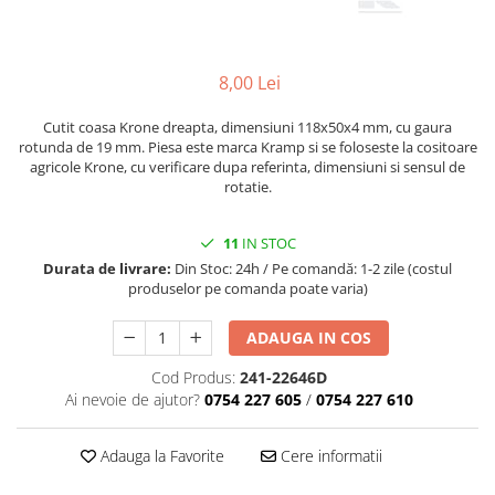
1.5.2. Cuzineti si accesorii
8,00 Lei
1.5.3. Garnituri
Cutit coasa Krone dreapta, dimensiuni 118x50x4 mm, cu gaura
rotunda de 19 mm. Piesa este marca Kramp si se foloseste la cositoare
1.5.4. Piese de schimb pentru
agricole Krone, cu verificare dupa referinta, dimensiuni si sensul de
motor si accesorii
rotatie.
1.5.5. Pistoane & camasi piston
11
IN STOC
Durata de livrare:
Din Stoc: 24h / Pe comandă: 1-2 zile (costul
1.5.6. Răcire
produselor pe comanda poate varia)
1.5.7. Filtre
ADAUGA IN COS
1.5.8. Esapamente
Cod Produs:
241-22646D
Ai nevoie de ajutor?
0754 227 605
/
0754 227 610
1.5.9. Chiulasa si supape
Adauga la Favorite
Cere informatii
1.5.10. Distributie si accesorii