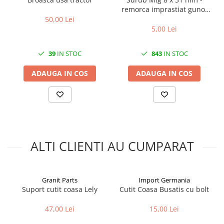
2.1. Prelucrarea Solului
remorca imprastiat gunoi
grajd
50,00 Lei
5,00 Lei
2.1.1. Semănătoare
2.1.2. Plug
39
IN STOC
843
IN STOC
ADAUGA IN COS
ADAUGA IN COS
2.1.3. Cultivatoare
2.1.4. Grapă rotativă și cu discuri
2.1.5. Freză
ALTI CLIENTI AU CUMPARAT
2.1.6. Tocator resturi vegetale
2.1.8. Tavalug
Granit Parts
Import Germania
2.1.7. Tocator forestier si concasor
Suport cutit coasa Lely
Cutit Coasa Busatis cu bolt
de piatra
2.2. Administrare Dejectii &
47,00 Lei
15,00 Lei
Gunoi Grajd