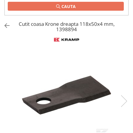
CAUTA
1.2.2. Mecanism de ridicare -
Tiranti si accesorii
Cutit coasa Krone dreapta 118x50x4 mm,
1.3. Scaune & Accesorii
1398894
1.3.1. Scaune
1.4. Sisteme hidraulice pentru
tractoare
1.4.1. Pompe hidraulice
1.4.2. Joystick
1.4.3. Distribuitoare
1.4.4. Cilindri si accesorii
1.5. Motoare
1.5.1. Combustibili