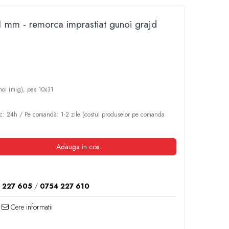
 mm - remorca imprastiat gunoi grajd
oi (mig), pas 10x31
c: 24h / Pe comandă: 1-2 zile (costul produselor pe comanda
Adauga in cos
 227 605
/
0754 227 610
Cere informatii