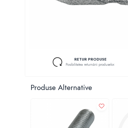
1.5.2. Cuzineti si accesorii
1.5.3. Garnituri
1.5.4. Piese de schimb pentru motor si
accesorii
1.5.5. Pistoane & camasi piston
RETUR PRODUSE
Posibilitatea returnării produselor.
1.5.6. Răcire
1.5.7. Filtre
Produse Alternative
1.5.8. Esapamente
1.5.9. Chiulasa si supape
1.5.10. Distributie si accesorii