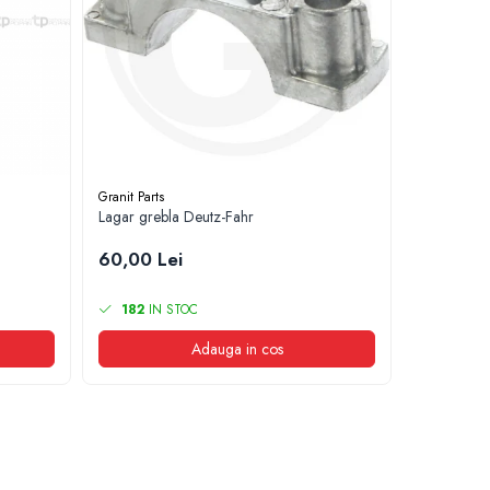
Granit Parts
Granit Parts
Lagar grebla Deutz-Fahr
Rola grebl
60,00 Lei
57,00 Le
182
IN STOC
146
IN 
Adauga in cos