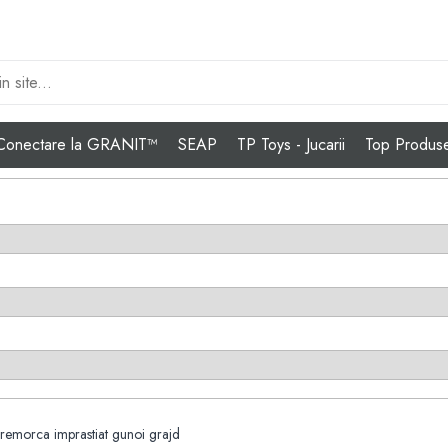
Conectare la GRANIT™
SEAP
TP Toys - Jucarii
Top Produs
emorca imprastiat gunoi grajd