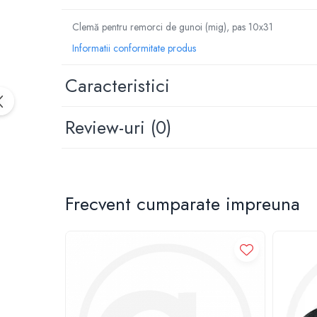
1.7.1 Cablu frana
Clemă pentru remorci de gunoi (mig), pas 10x31
Informatii conformitate produs
1.7.2. Placute de frana
Caracteristici
1.7.3. Simeringuri sistem franare
1.7.4. Piese si accesorii frana
Review-uri
(0)
1.7.5. O-ring frana
1.8. Transmisie
Frecvent cumparate impreuna
1.8.1. Prize de putere
1.8.2. Cutii viteze
1.8.3. Ambreiaje
1.8.4. Transmisie punte spate