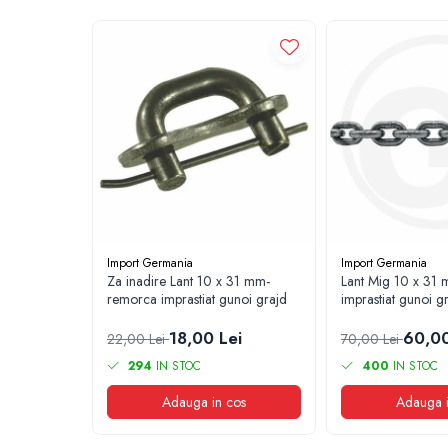
2.1.2. Plug
2.1.3. Cultivatoare
2.1.4. Grapă rotativă și cu discuri
2.1.5. Freză
2.1.6. Tocator resturi vegetale
2.1.8. Tavalug
Import Germania
Import Germania
Za inadire Lant 10 x 31 mm-
Lant Mig 10 x 31
2.1.7. Tocator forestier si concasor de
remorca imprastiat gunoi grajd
imprastiat gunoi g
piatra
2.2. Administrare Dejectii &
18,00 Lei
60,00
22,00 Lei
70,00 Lei
Gunoi Grajd
294
IN STOC
400
IN STOC
2.2.1. Administrare Dejectii
Adauga in cos
Adauga i
2.2.2. Administrare gunoi grajd