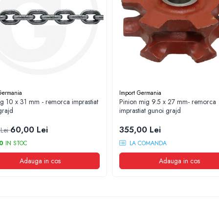
Germania
Import Germania
ig 10 x 31 mm - remorca imprastiat
Pinion mig 9.5 x 27 mm- remorca
grajd
imprastiat gunoi grajd
60,00 Lei
355,00 Lei
 Lei
0
IN STOC
LA COMANDA
Adauga in cos
Adauga in cos