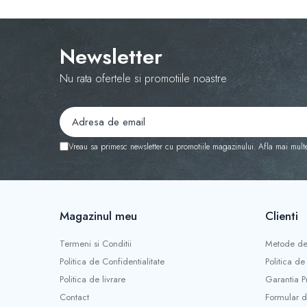
2.3. Erbicidare & Irigare
Newsletter
2.3.1 Erbicidare
Nu rata ofertele si promotiile noastre
2.3.2. Irigare
2.4. Utilaje de recoltare
2.4.1. Piese Cositoare
Vreau sa primesc newsletter cu promotiile magazinului. Afla mai mult
2.4.2. Piese Greble
2.4.3. Prese de Balotat
Magazinul meu
Clienti
2.4.4. Combine
Termeni si Conditii
Metode de
2.4.5. Diverse
Politica de Confidentialitate
Politica de
2.5. Zootehnie
Politica de livrare
Garantia P
Contact
Formular d