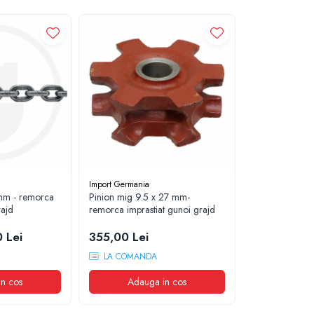
Import Germania
 mm - remorca
Pinion mig 9.5 x 27 mm-
rajd
remorca imprastiat gunoi grajd
 Lei
355,00 Lei
LA COMANDA
n cos
Adauga in cos