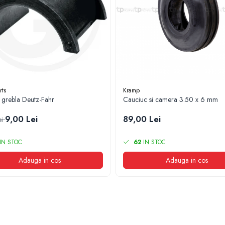
rts
Kramp
 grebla Deutz-Fahr
Cauciuc si camera 3.50 x 6 mm
9,00 Lei
89,00 Lei
ei
IN STOC
62
IN STOC
Adauga in cos
Adauga in cos