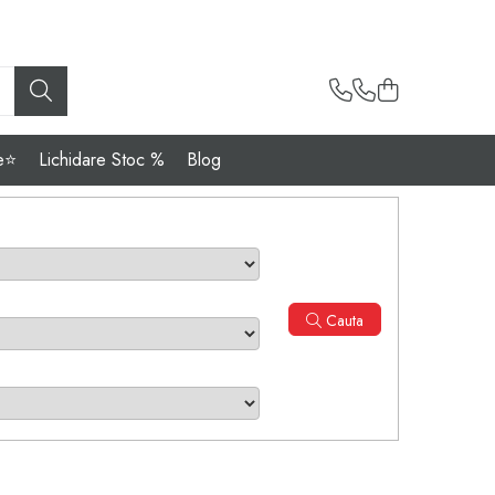
e⭐
Lichidare Stoc %
Blog
Cauta