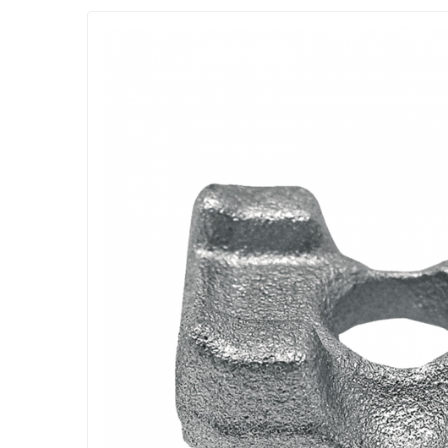
1.2.2. Mecanism de ridicare - Tiranti si
accesorii
1.3. Scaune & Accesorii
1.3.1. Scaune
1.4. Sisteme hidraulice pentru
tractoare
1.4.1. Pompe hidraulice
1.4.2. Joystick
1.4.3. Distribuitoare
1.4.4. Cilindri si accesorii
1.5. Motoare
1.5.1. Combustibili