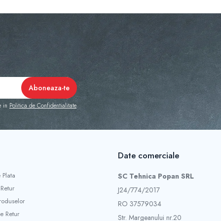
e in
Politica de Confidentialitate
Date comerciale
 Plata
SC Tehnica Popan SRL
 Retur
J24/774/2017
roduselor
RO 37579034
e Retur
Str. Margeanului nr.20