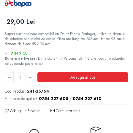
2.4.3. Prese de Balotat
Încălțăminte
1.5.3. Garnituri
3.9. Roti, role si echipamente
2.4.4. Combine
de transport
29,00 Lei
1.5.4. Piese de schimb pentru motor si
3.9.1. Roti din cauciuc
accesorii
2.4.5. Diverse
Suport cutit cositoare compatibil cu Deutz-Fahr si Pottinger, utilizat la sistemul
2.5. Zootehnie
de prindere al cutitelor de cosire. Piesa are lungime 202 mm, latime 95 mm si
1.5.5. Pistoane & camasi piston
distante de fixare 55 / 90 mm.
2.5.1. Adapatori
7
IN STOC
1.5.6. Răcire
Durata de livrare:
Din Stoc: 24h / Pe comandă: 1-2 zile (costul produselor
pe comanda poate varia)
2.5.2. Garduri electrice
1.5.7. Filtre
Adauga in cos
2.5.3 Accesorii animale
1.5.8. Esapamente
Cod Produs:
241-25764
2.5.4. Accesorii insilozare si malaxoare
1.5.9. Chiulasa si supape
Ai nevoie de ajutor?
0754 227 605
/
0754 227 610
furaje
Adauga la Favorite
Cere informatii
1.5.10. Distributie si accesorii
BCS
1.6. Electrice
Deutz-Fahr