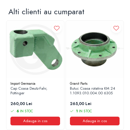
Alti clienti au cumparat
Import Germania
Granit Parts
Cap Coasa Deutz-Fahr,
Butuc Coasa rotativa KM 24
Pottinger
1.1093.010.004.00 6305
260,00 Lei
265,00 Lei
6
IN STOC
1
IN STOC
Adauga in cos
Adauga in cos