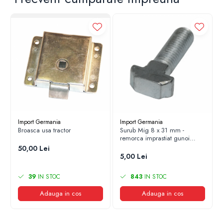
Import Germania
Import Germania
Broasca usa tractor
Surub Mig 8 x 31 mm -
remorca imprastiat gunoi
grajd
50,00 Lei
5,00 Lei
39
IN STOC
843
IN STOC
Adauga in cos
Adauga in cos