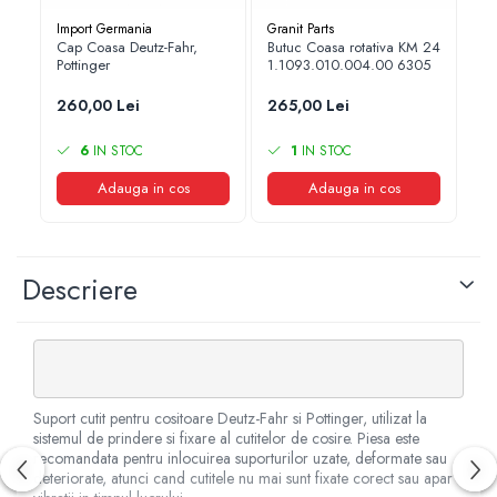
1.7.2. Placute de frana
Import Germania
Granit Parts
Gra
Cap Coasa Deutz-Fahr,
Butuc Coasa rotativa KM 24
Bu
Pottinger
1.1093.010.004.00 6305
1.7.3. Simeringuri sistem franare
25
260,00 Lei
265,00 Lei
1.7.4. Piese si accesorii frana
6
IN STOC
1
IN STOC
1.7.5. O-ring frana
Adauga in cos
Adauga in cos
1.8. Transmisie
1.8.1. Prize de putere
Descriere
1.8.2. Cutii viteze
1.8.3. Ambreiaje
1.8.4. Transmisie punte spate
Suport cutit pentru cositoare Deutz-Fahr si Pottinger, utilizat la
sistemul de prindere si fixare al cutitelor de cosire. Piesa este
recomandata pentru inlocuirea suporturilor uzate, deformate sau
1.8.5. Transmisie punte fața 2 WD (2x4)
deteriorate, atunci cand cutitele nu mai sunt fixate corect sau apar