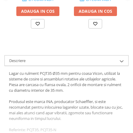
1.7.2. Placute de frana
ADAUGA IN COS
ADAUGA IN COS
1.7.3. Simeringuri sistem franare
1.7.4. Piese si accesorii frana
1.7.5. O-ring frana
1.8. Transmisie
Descriere
1.8.1. Prize de putere
Lagar cu rulment PCJT35 Ø35 mm pentru coasa Vicon, utilizat la
sisteme de cosire si ansambluri rotative ale utilajelor agricole.
1.8.2. Cutii viteze
Piesa are carcasa cu flansa ovala, 2 orificii de montare si rulment
cu diametru interior de 35 mm.
1.8.3. Ambreiaje
Produsul este marca INA, producator Schaeffler, si este
recomandat pentru inlocuirea lagarelor uzate, blocate sau cu joc,
1.8.4. Transmisie punte spate
mai ales atunci cand apar vibratii, zgomote sau functionare
neuniforma in timpul lucrului.
1.8.5. Transmisie punte fața 2 WD
Referinte: PCJT35, PCJT35-N
(2x4)