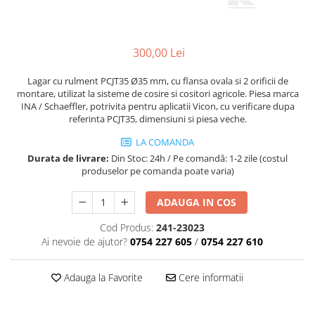
Mănuși
2.4.3. Prese de Balotat
1.5.3. Garnituri
Încălțăminte
2.4.4. Combine
300,00 Lei
3.9. Roti, role si echipamente
1.5.4. Piese de schimb pentru
de transport
motor si accesorii
2.4.5. Diverse
Lagar cu rulment PCJT35 Ø35 mm, cu flansa ovala si 2 orificii de
3.9.1. Roti din cauciuc
2.5. Zootehnie
montare, utilizat la sisteme de cosire si cositori agricole. Piesa marca
1.5.5. Pistoane & camasi piston
INA / Schaeffler, potrivita pentru aplicatii Vicon, cu verificare dupa
referinta PCJT35, dimensiuni si piesa veche.
2.5.1. Adapatori
1.5.6. Răcire
LA COMANDA
2.5.2. Garduri electrice
Durata de livrare:
Din Stoc: 24h / Pe comandă: 1-2 zile (costul
1.5.7. Filtre
produselor pe comanda poate varia)
2.5.3 Accesorii animale
1.5.8. Esapamente
ADAUGA IN COS
2.5.4. Accesorii insilozare si
Cod Produs:
241-23023
1.5.9. Chiulasa si supape
malaxoare furaje
Ai nevoie de ajutor?
0754 227 605
/
0754 227 610
1.5.10. Distributie si accesorii
BCS
Adauga la Favorite
Cere informatii
1.6. Electrice
Deutz-Fahr