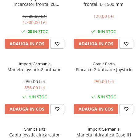
incarcator frontal cu
frontal, L=1500 mm
1.7.2. Placute de frana
distribuitor hidraulic si
cabluri L= 2000 mm, debit 50
1.700,00 Lei
120,00 Lei
1.7.3. Simeringuri sistem franare
l/min
1.300,00 Lei
28
IN STOC
5
IN STOC
1.7.4. Piese si accesorii frana
ADAUGA IN COS
ADAUGA IN COS
1.7.5. O-ring frana
1.8. Transmisie
Import Germania
Granit Parts
Maneta Joystick 2 butoane
Placa cu 2 butoane Joystick
1.8.1. Prize de putere
950,00 Lei
250,00 Lei
1.8.2. Cutii viteze
836,00 Lei
1
IN STOC
5
IN STOC
1.8.3. Ambreiaje
ADAUGA IN COS
ADAUGA IN COS
1.8.4. Transmisie punte spate
Granit Parts
Import Germania
1.8.5. Transmisie punte fața 2 WD
Cablu joystick incarcator
Maneta hidraulica Case IH
(2x4)