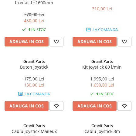
frontal, L=1600mm
310,00 Lei
1.8.6. Transmisie punte fața 4 WD
770,00 Lei
(4x4)
450,00 Lei
1
IN STOC
LA COMANDA
1.8.7. Direcție
ADAUGA IN COS
ADAUGA IN COS
1.8.8. Cabluri ambreiaj și
transmisie
Granit Parts
Granit Parts
1.8.9. Pompe ambreiaj
Buton joystick
Kit Joystick 80 l/min
175,00 Lei
1.995,00 Lei
1.8.10. Volante
130,00 Lei
1.650,00 Lei
1.8.11. Ambreaje lamelare și
LA COMANDA
1
IN STOC
elastice
ADAUGA IN COS
ADAUGA IN COS
Granit Parts
Granit Parts
Cablu joystick Maileux
Cablu joystick 3m