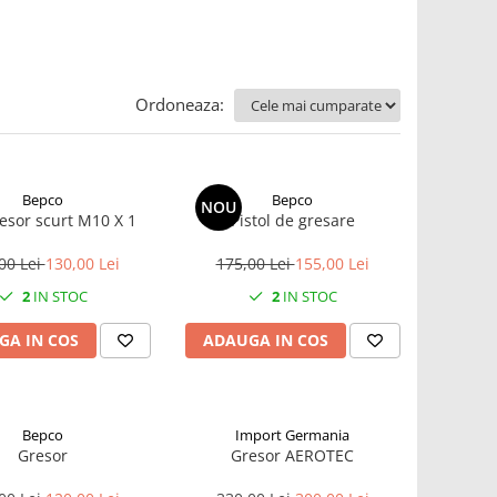
Ordoneaza:
Bepco
Bepco
NOU
esor scurt M10 X 1
Pistol de gresare
00 Lei
130,00 Lei
175,00 Lei
155,00 Lei
2
IN STOC
2
IN STOC
GA IN COS
ADAUGA IN COS
Bepco
Import Germania
Gresor
Gresor AEROTEC