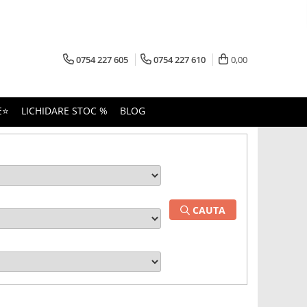
0754 227 605
0754 227 610
0,00
E⭐
LICHIDARE STOC %
BLOG
CAUTA