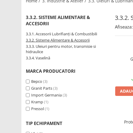
Home /
3. Industrie & Atelier /
3.3. Uleiuri & Lubrifian
1.2.2. Mecanism de ridicare -
3.3.2.
Tiranti si accesorii
3.3.2. SISTEME ALIMENTARE &
ACCESORII
1.3. Scaune & Accesorii
Afiseaza:
3.3.1. Accesorii Lubrifianți & Combustibili
1.3.1. Scaune
3.3.2. Sisteme Alimentare & Accesorii
3.3.3. Uleiuri pentru motor, transmisie si
1.4. Sisteme hidraulice pentru
hidraulice
tractoare
3.3.4. Vaselină
G
1.4.1. Pompe hidraulice
MARCA PRODUCATORI
Bepco
(3)
1.4.2. Joystick
Granit Parts
(3)
ADAUG
Import Germania
(3)
1.4.3. Distribuitoare
Kramp
(1)
Pressol
(1)
1.4.4. Cilindri si accesorii
1.5. Motoare
Prot
TIP ECHIPAMENT
1.5.1. Combustibili