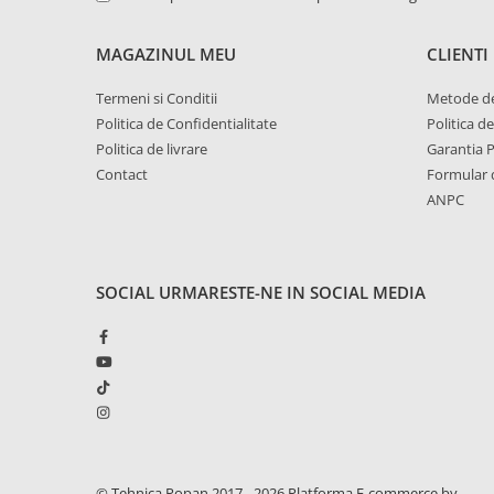
1.6. Electrice
MAGAZINUL MEU
CLIENTI
1.6.1. Acumulatori
Termeni si Conditii
Metode de
1.6.2. Alternatoare
Politica de Confidentialitate
Politica d
Politica de livrare
Garantia 
1.6.3. Instalații de Iluminat
Contact
Formular 
ANPC
1.6.4. Demaroare
1.6.8. Echipamente & aparate de
SOCIAL
URMARESTE-NE IN SOCIAL MEDIA
masurare/testare
1.6.5. Întrerupătoare
1.6.6 Priza & Stechere
1.6.7. Diverse
1.7. Sisteme de franare
© Tehnica Popan 2017 - 2026
Platforma E-commerce by