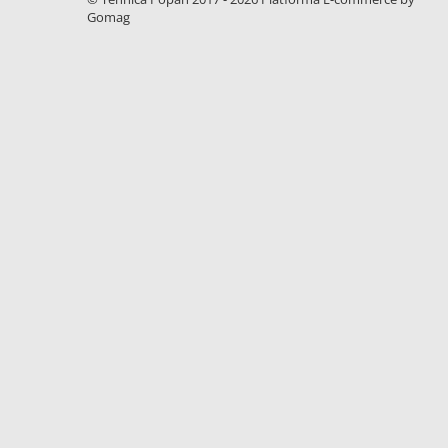
Gomag
1.7.1 Cablu frana
1.7.2. Placute de frana
1.7.3. Simeringuri sistem franare
1.7.4. Piese si accesorii frana
1.7.5. O-ring frana
1.8. Transmisie
1.8.1. Prize de putere
1.8.2. Cutii viteze
1.8.3. Ambreiaje
1.8.4. Transmisie punte spate