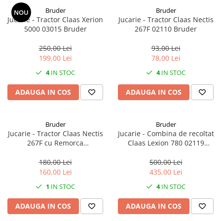
1.6.1. Acumulatori
Bruder
Bruder
NOU
Kuhn
Jucarie - Tractor Claas Xerion
Jucarie - Tractor Claas Nectis
1.6.2. Alternatoare
2.6. Incarcatoare frontale
5000 03015 Bruder
267F 02110 Bruder
1.6.3. Instalații de Iluminat
250,00 Lei
93,00 Lei
2.6.1. Echipamente atasabile
199,00 Lei
78,00 Lei
1.6.4. Demaroare
4
IN STOC
4
IN STOC
2.6.2. Piese de schimb si accesorii
2.7. Roti, anvelope & jante
ADAUGA IN COS
ADAUGA IN COS
1.6.8. Echipamente & aparate de
masurare/testare
2.7.1. Cauciucuri
Bruder
Bruder
1.6.5. Întrerupătoare
Jucarie - Tractor Claas Nectis
Jucarie - Combina de recoltat
2.7.2. Camere
267F cu Remorca
Claas Lexion 780 02119
1.6.6 Priza & Stechere
basculabilasi Incarcator
Bruder
2.7.3. Accesorii
frontal 02112 Bruder
180,00 Lei
500,00 Lei
1.6.7. Diverse
160,00 Lei
435,00 Lei
1.7. Sisteme de franare
1
IN STOC
4
IN STOC
ADAUGA IN COS
ADAUGA IN COS
1.7.1 Cablu frana