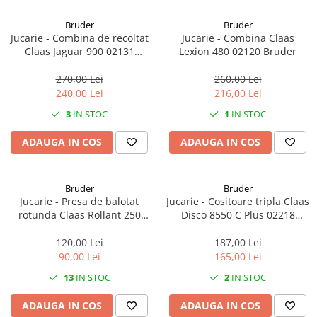
1.7.2. Placute de frana
Bruder
Bruder
Jucarie - Combina de recoltat
Jucarie - Combina Claas
1.7.3. Simeringuri sistem franare
Claas Jaguar 900 02131
Lexion 480 02120 Bruder
Bruder
270,00 Lei
260,00 Lei
1.7.4. Piese si accesorii frana
240,00 Lei
216,00 Lei
1.7.5. O-ring frana
3
IN STOC
1
IN STOC
1.8. Transmisie
ADAUGA IN COS
ADAUGA IN COS
1.8.1. Prize de putere
Bruder
Bruder
1.8.2. Cutii viteze
Jucarie - Presa de balotat
Jucarie - Cositoare tripla Claas
rotunda Claas Rollant 250
Disco 8550 C Plus 02218
Roto 02121 Bruder
Bruder
1.8.3. Ambreiaje
120,00 Lei
187,00 Lei
90,00 Lei
165,00 Lei
1.8.4. Transmisie punte spate
13
IN STOC
2
IN STOC
1.8.5. Transmisie punte fața 2 WD
ADAUGA IN COS
ADAUGA IN COS
(2x4)