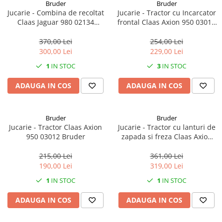
Mănuși
Bruder
Bruder
2.4.3. Prese de Balotat
Jucarie - Combina de recoltat
Jucarie - Tractor cu Incarcator
1.5.3. Garnituri
Claas Jaguar 980 02134
frontal Claas Axion 950 03013
Încălțăminte
2.4.4. Combine
Bruder
Bruder
3.9. Roti, role si echipamente
1.5.4. Piese de schimb pentru
370,00 Lei
254,00 Lei
de transport
motor si accesorii
2.4.5. Diverse
300,00 Lei
229,00 Lei
3.9.1. Roti din cauciuc
2.5. Zootehnie
1
IN STOC
3
IN STOC
1.5.5. Pistoane & camasi piston
ADAUGA IN COS
ADAUGA IN COS
2.5.1. Adapatori
1.5.6. Răcire
2.5.2. Garduri electrice
1.5.7. Filtre
Bruder
Bruder
Jucarie - Tractor Claas Axion
Jucarie - Tractor cu lanturi de
2.5.3 Accesorii animale
950 03012 Bruder
zapada si freza Claas Axion
1.5.8. Esapamente
950 03017 Bruder
215,00 Lei
361,00 Lei
2.5.4. Accesorii insilozare si
1.5.9. Chiulasa si supape
190,00 Lei
319,00 Lei
malaxoare furaje
1
IN STOC
1
IN STOC
1.5.10. Distributie si accesorii
BCS
1.6. Electrice
ADAUGA IN COS
ADAUGA IN COS
Deutz-Fahr