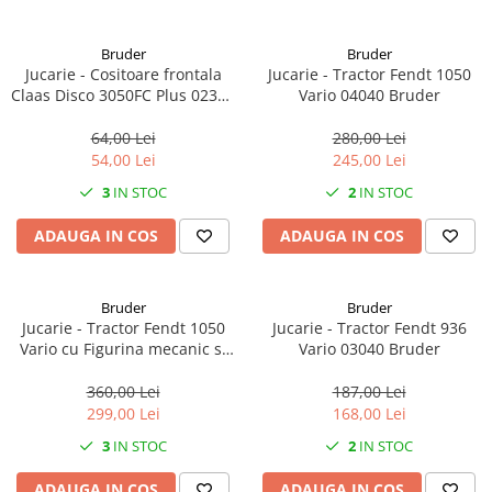
1.8.6. Transmisie punte fața 4 WD
Bruder
Bruder
(4x4)
Jucarie - Cositoare frontala
Jucarie - Tractor Fendt 1050
Claas Disco 3050FC Plus 02324
Vario 04040 Bruder
1.8.7. Direcție
Bruder
64,00 Lei
280,00 Lei
54,00 Lei
245,00 Lei
1.8.8. Cabluri ambreiaj și
transmisie
3
IN STOC
2
IN STOC
ADAUGA IN COS
ADAUGA IN COS
1.8.9. Pompe ambreiaj
1.8.10. Volante
Bruder
Bruder
Jucarie - Tractor Fendt 1050
Jucarie - Tractor Fendt 936
1.8.11. Ambreaje lamelare și
Vario cu Figurina mecanic si
Vario 03040 Bruder
elastice
accesorii 04041 Bruder
360,00 Lei
187,00 Lei
299,00 Lei
168,00 Lei
3
IN STOC
2
IN STOC
ADAUGA IN COS
ADAUGA IN COS