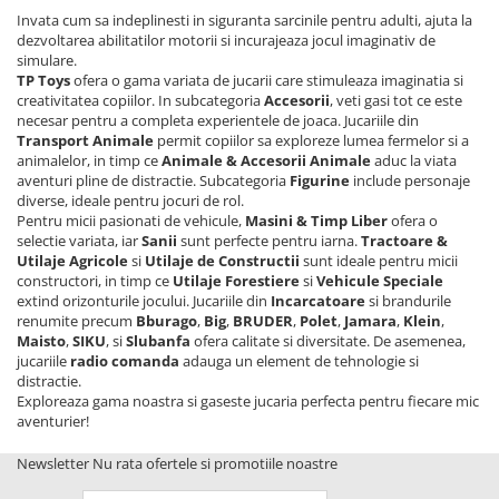
1.6.1. Acumulatori
Invata cum sa indeplinesti in siguranta sarcinile pentru adulti, ajuta la
Kuhn
dezvoltarea abilitatilor motorii si incurajeaza jocul imaginativ de
1.6.2. Alternatoare
2.6. Incarcatoare frontale
simulare.
TP Toys
ofera o gama variata de jucarii care stimuleaza imaginatia si
creativitatea copiilor. In subcategoria
Accesorii
, veti gasi tot ce este
1.6.3. Instalații de Iluminat
2.6.1. Echipamente atasabile
necesar pentru a completa experientele de joaca. Jucariile din
Transport Animale
permit copiilor sa exploreze lumea fermelor si a
1.6.4. Demaroare
animalelor, in timp ce
Animale & Accesorii Animale
aduc la viata
2.6.2. Piese de schimb si accesorii
aventuri pline de distractie. Subcategoria
Figurine
include personaje
2.7. Roti, anvelope & jante
diverse, ideale pentru jocuri de rol.
1.6.8. Echipamente & aparate de
Pentru micii pasionati de vehicule,
Masini & Timp Liber
ofera o
masurare/testare
selectie variata, iar
Sanii
sunt perfecte pentru iarna.
Tractoare &
2.7.1. Cauciucuri
Utilaje Agricole
si
Utilaje de Constructii
sunt ideale pentru micii
constructori, in timp ce
Utilaje Forestiere
si
Vehicule Speciale
1.6.5. Întrerupătoare
extind orizonturile jocului. Jucariile din
Incarcatoare
si brandurile
2.7.2. Camere
renumite precum
Bburago
,
Big
,
BRUDER
,
Polet
,
Jamara
,
Klein
,
1.6.6 Priza & Stechere
Maisto
,
SIKU
, si
Slubanfa
ofera calitate si diversitate. De asemenea,
2.7.3. Accesorii
jucariile
radio comanda
adauga un element de tehnologie si
distractie.
1.6.7. Diverse
Exploreaza gama noastra si gaseste jucaria perfecta pentru fiecare mic
1.7. Sisteme de franare
aventurier!
Newsletter
Nu rata ofertele si promotiile noastre
1.7.1 Cablu frana