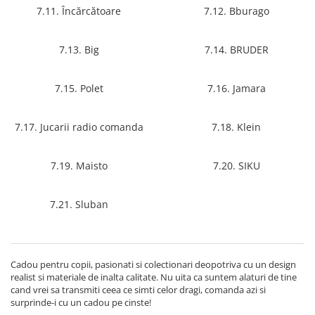
Mănuși
2.4.3. Prese de Balotat
7.11. Încărcătoare
7.12. Bburago
1.5.3. Garnituri
Încălțăminte
2.4.4. Combine
7.13. Big
7.14. BRUDER
3.9. Roti, role si echipamente
1.5.4. Piese de schimb pentru
de transport
motor si accesorii
2.4.5. Diverse
7.15. Polet
7.16. Jamara
3.9.1. Roti din cauciuc
2.5. Zootehnie
1.5.5. Pistoane & camasi piston
2.5.1. Adapatori
7.17. Jucarii radio comanda
7.18. Klein
1.5.6. Răcire
2.5.2. Garduri electrice
7.19. Maisto
7.20. SIKU
1.5.7. Filtre
2.5.3 Accesorii animale
1.5.8. Esapamente
7.21. Sluban
2.5.4. Accesorii insilozare si
1.5.9. Chiulasa si supape
malaxoare furaje
1.5.10. Distributie si accesorii
Cadou pentru copii, pasionati si colectionari deopotriva cu un design
BCS
realist si materiale de inalta calitate. Nu uita ca suntem alaturi de tine
1.6. Electrice
cand vrei sa transmiti ceea ce simti celor dragi, comanda azi si
Deutz-Fahr
surprinde-i cu un cadou pe cinste!