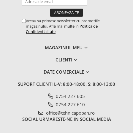
1.7.2. Placute de frana
1.7.3. Simeringuri sistem franare
Vreau sa primesc newsletter cu promotiile
magazinului. Afla mai multe in
Politica de
Confidentialitate
1.7.4. Piese si accesorii frana
MAGAZINUL MEU
1.7.5. O-ring frana
1.8. Transmisie
CLIENTI
1.8.1. Prize de putere
DATE COMERCIALE
SUPORT CLIENTI
L-V: 8:00-18:00, S: 8:00-13:00
1.8.2. Cutii viteze
0754 227 605
1.8.3. Ambreiaje
0754 227 610
1.8.4. Transmisie punte spate
office@tehnicapopan.ro
SOCIAL
URMARESTE-NE IN SOCIAL MEDIA
1.8.5. Transmisie punte fața 2 WD
(2x4)