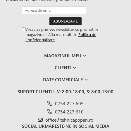
1.5.2. Cuzineti si accesorii
1.5.3. Garnituri
Vreau sa primesc newsletter cu promotiile
magazinului. Afla mai multe in
Politica de
1.5.4. Piese de schimb pentru
Confidentialitate
motor si accesorii
MAGAZINUL MEU
1.5.5. Pistoane & camasi piston
CLIENTI
1.5.6. Răcire
DATE COMERCIALE
1.5.7. Filtre
SUPORT CLIENTI
L-V: 8:00-18:00, S: 8:00-13:00
1.5.8. Esapamente
0754 227 605
0754 227 610
1.5.9. Chiulasa si supape
office@tehnicapopan.ro
SOCIAL
URMARESTE-NE IN SOCIAL MEDIA
1.5.10. Distributie si accesorii