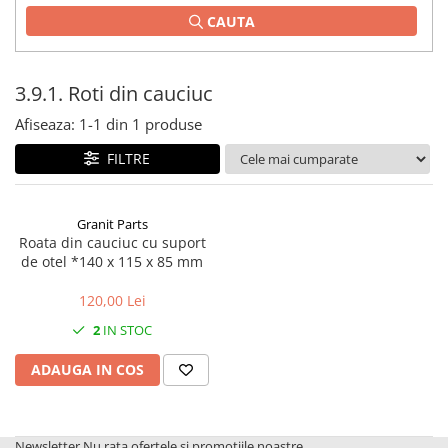
CAUTA
1.2.2. Mecanism de ridicare -
Tiranti si accesorii
1.3. Scaune & Accesorii
3.9.1. Roti din cauciuc
Afiseaza:
1-
1
din
1
produse
1.3.1. Scaune
FILTRE
1.4. Sisteme hidraulice pentru
tractoare
Granit Parts
1.4.1. Pompe hidraulice
Roata din cauciuc cu suport
de otel *140 x 115 x 85 mm
1.4.2. Joystick
120,00 Lei
1.4.3. Distribuitoare
2
IN STOC
1.4.4. Cilindri si accesorii
ADAUGA IN COS
1.5. Motoare
1.5.1. Combustibili
Newsletter
Nu rata ofertele si promotiile noastre