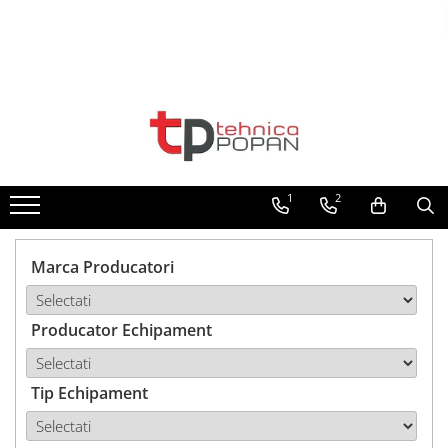
Toate Produsele
1. Piese & Accesorii Tractoare
1.1. Cabina & Caroserie
1
2
1.1.1. Geamuri
1.1.2. Piese caroserie
Marca Producatori
1.1.3. Embleme & Abtibilduri
Producator Echipament
1.1.4. Climatizare si accesorii
1.2. Piese cu Prindere în 3
Puncte si mecanism de ridicare
Tip Echipament
1.2.1. Prindere in 3 puncte