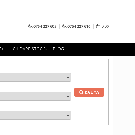
0754 227 605
0754 227 610
0,00
E⭐
LICHIDARE STOC %
BLOG
CAUTA