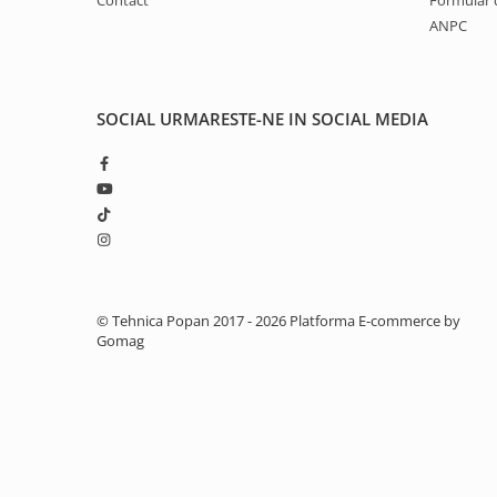
Contact
Formular 
ANPC
1.5.2. Cuzineti si accesorii
1.5.3. Garnituri
SOCIAL
URMARESTE-NE IN SOCIAL MEDIA
1.5.4. Piese de schimb pentru
motor si accesorii
1.5.5. Pistoane & camasi piston
1.5.6. Răcire
© Tehnica Popan 2017 - 2026
Platforma E-commerce by
1.5.7. Filtre
Gomag
1.5.8. Esapamente
1.5.9. Chiulasa si supape
1.5.10. Distributie si accesorii