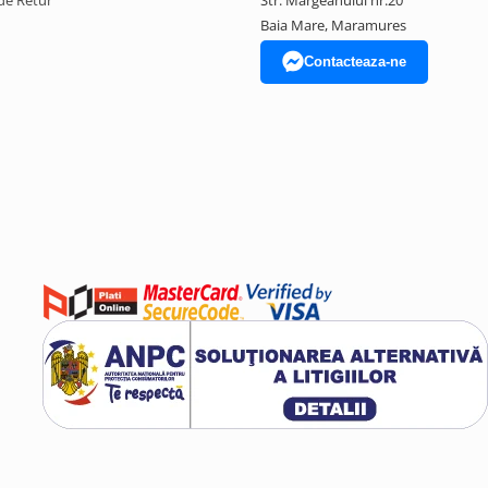
de Retur
Str. Margeanului nr.20
Baia Mare, Maramures
Contacteaza-ne