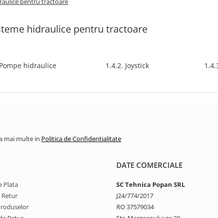
draulice pentru tractoare
isteme hidraulice pentru tractoare
 Pompe hidraulice
1.4.2. Joystick
1.4.
la mai multe in
Politica de Confidentialitate
DATE COMERCIALE
 Plata
SC Tehnica Popan SRL
e Retur
J24/774/2017
Produselor
RO 37579034