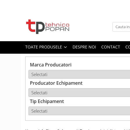
Toate Produsele
1. Piese & Accesorii Tractoare
1.1. Cabina & Caroserie
TOATE PRODUSELE
DESPRE NOI
CONTACT
C
1.1.1. Geamuri
Marca Producatori
1.1.2. Piese caroserie
Producator Echipament
1.1.3. Embleme & Abtibilduri
1.1.4. Climatizare si accesorii
Tip Echipament
1.2. Piese cu Prindere în 3
Puncte si mecanism de ridicare
1.2.1. Prindere in 3 puncte