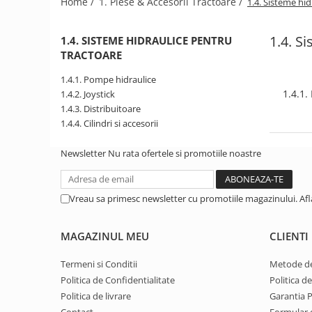
Home /
1. Piese & Accesorii Tractoare /
1.4. Sisteme hi
1.2.2. Mecanism de ridicare -
1.4. S
Tiranti si accesorii
1.4. SISTEME HIDRAULICE PENTRU
TRACTOARE
1.3. Scaune & Accesorii
1.4.1. Pompe hidraulice
1.3.1. Scaune
1.4.1.
1.4.2. Joystick
1.4.3. Distribuitoare
1.4. Sisteme hidraulice pentru
1.4.4. Cilindri si accesorii
tractoare
Newsletter
Nu rata ofertele si promotiile noastre
1.4.1. Pompe hidraulice
1.4.2. Joystick
Vreau sa primesc newsletter cu promotiile magazinului. Af
1.4.3. Distribuitoare
MAGAZINUL MEU
CLIENTI
1.4.4. Cilindri si accesorii
Termeni si Conditii
Metode de
1.5. Motoare
Politica de Confidentialitate
Politica d
Politica de livrare
Garantia 
1.5.1. Combustibili