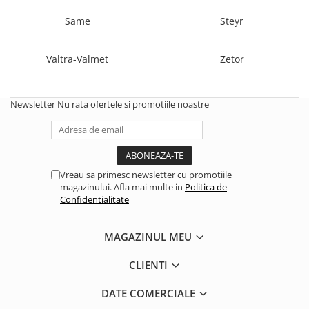
Same
Steyr
1.5.2. Cuzineti si accesorii
Valtra-Valmet
Zetor
1.5.3. Garnituri
1.5.4. Piese de schimb pentru
Newsletter
Nu rata ofertele si promotiile noastre
motor si accesorii
1.5.5. Pistoane & camasi piston
1.5.6. Răcire
Vreau sa primesc newsletter cu promotiile
magazinului. Afla mai multe in
Politica de
Confidentialitate
1.5.7. Filtre
1.5.8. Esapamente
MAGAZINUL MEU
CLIENTI
1.5.9. Chiulasa si supape
DATE COMERCIALE
1.5.10. Distributie si accesorii