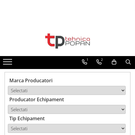
Toate Produsele
1. Piese & Accesorii Tractoare
1.1. Cabina & Caroserie
1
2
1.1.1. Geamuri
1.1.2. Piese caroserie
Marca Producatori
1.1.3. Embleme & Abtibilduri
Producator Echipament
1.1.4. Climatizare si accesorii
1.2. Piese cu Prindere în 3
Puncte si mecanism de ridicare
Tip Echipament
1.2.1. Prindere in 3 puncte