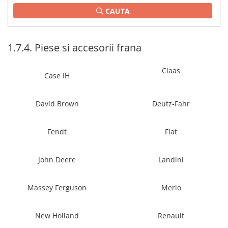
CAUTA
1.2.2. Mecanism de ridicare -
Tiranti si accesorii
1.3. Scaune & Accesorii
1.7.4. Piese si accesorii frana
1.3.1. Scaune
Claas
Case IH
1.4. Sisteme hidraulice pentru
tractoare
David Brown
Deutz-Fahr
1.4.1. Pompe hidraulice
Fendt
Fiat
1.4.2. Joystick
John Deere
Landini
1.4.3. Distribuitoare
Massey Ferguson
Merlo
1.4.4. Cilindri si accesorii
1.5. Motoare
New Holland
Renault
1.5.1. Combustibili