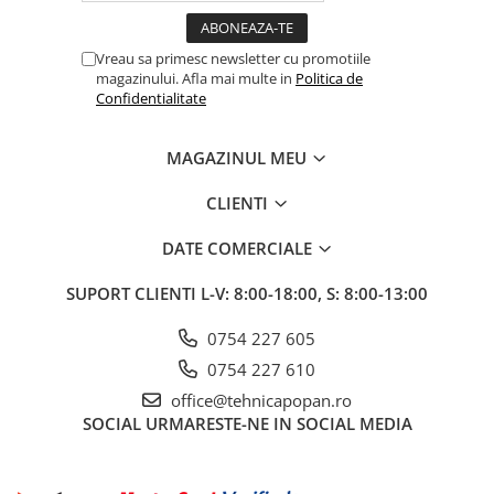
1.5.2. Cuzineti si accesorii
Vreau sa primesc newsletter cu promotiile
magazinului. Afla mai multe in
Politica de
Confidentialitate
1.5.3. Garnituri
1.5.4. Piese de schimb pentru
MAGAZINUL MEU
motor si accesorii
CLIENTI
1.5.5. Pistoane & camasi piston
DATE COMERCIALE
1.5.6. Răcire
SUPORT CLIENTI
L-V: 8:00-18:00, S: 8:00-13:00
1.5.7. Filtre
0754 227 605
0754 227 610
1.5.8. Esapamente
office@tehnicapopan.ro
SOCIAL
URMARESTE-NE IN SOCIAL MEDIA
1.5.9. Chiulasa si supape
1.5.10. Distributie si accesorii