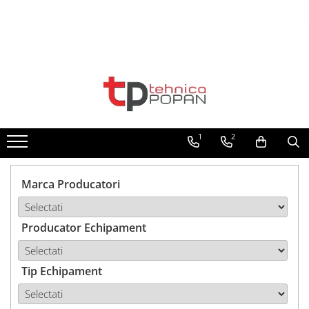
Toate Produsele
1. Piese & Accesorii Tractoare
1.1. Cabina & Caroserie
1
2
1.1.1. Geamuri
1.1.2. Piese caroserie
Marca Producatori
1.1.3. Embleme & Abtibilduri
Producator Echipament
1.1.4. Climatizare si accesorii
1.2. Piese cu Prindere în 3
Puncte si mecanism de ridicare
Tip Echipament
1.2.1. Prindere in 3 puncte