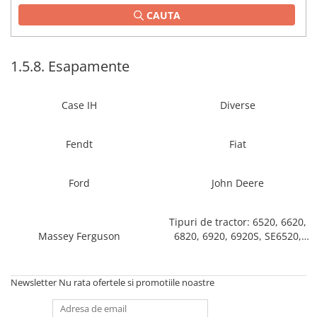
CAUTA
1.2.2. Mecanism de ridicare -
Tiranti si accesorii
1.3. Scaune & Accesorii
1.5.8. Esapamente
1.3.1. Scaune
Case IH
Diverse
1.4. Sisteme hidraulice pentru
tractoare
Fendt
Fiat
1.4.1. Pompe hidraulice
Ford
John Deere
1.4.2. Joystick
Tipuri de tractor: 6520, 6620,
1.4.3. Distribuitoare
Massey Ferguson
6820, 6920, 6920S, SE6520,
SE6620
1.4.4. Cilindri si accesorii
1.5. Motoare
Newsletter
Nu rata ofertele si promotiile noastre
1.5.1. Combustibili