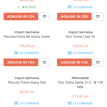
2.1. Prelucrarea Solului
2
IN STOC
LA COMANDA
2.1.1. Semănătoare
ADAUGA IN COS
ADAUGA IN COS
2.1.2. Plug
Import Germania
Import Germania
2.1.3. Cultivatoare
Placuta frana de mana Same
Disc frana Case IH
170,00 Lei
120,00 Lei
2.1.4. Grapă rotativă și cu discuri
LA COMANDA
LA COMANDA
2.1.5. Freză
ADAUGA IN COS
ADAUGA IN COS
2.1.6. Tocator resturi vegetale
2.1.8. Tavalug
Import Germania
Aftermarket
Placuta frana mana Fiat
Disc frana Same Z13 - Ø 178
2.1.7. Tocator forestier si concasor
MM
de piatra
85,00 Lei
215,00 Lei
2.2. Administrare Dejectii &
Gunoi Grajd
LA COMANDA
LA COMANDA