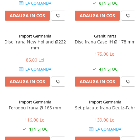
1.6. Electrice
LA COMANDA
6
IN STOC
ADAUGA IN COS
ADAUGA IN COS
1.6.1. Acumulatori
1.6.2. Alternatoare
Import Germania
Granit Parts
Disc frana New Holland Ø222
Disc frana Case IH Ø 178 mm
mm
1.6.3. Instalații de Iluminat
175,00 Lei
85,00 Lei
1.6.4. Demaroare
LA COMANDA
4
IN STOC
1.6.8. Echipamente & aparate de
ADAUGA IN COS
ADAUGA IN COS
masurare/testare
1.6.5. Întrerupătoare
Import Germania
Import Germania
Ferodou frana Ø 165 mm
Set placute frana Deutz-Fahr
1.6.6 Priza & Stechere
116,00 Lei
139,00 Lei
1.6.7. Diverse
1
IN STOC
LA COMANDA
1.7. Sisteme de franare