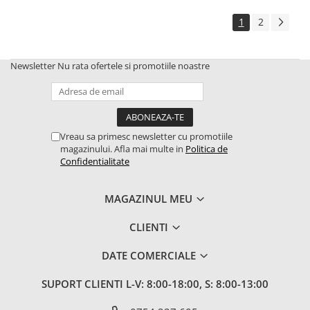
2.4.5. Diverse
1
2
2.5. Zootehnie
2.5.1. Adapatori
Newsletter
Nu rata ofertele si promotiile noastre
2.5.2. Garduri electrice
2.5.3 Accesorii animale
Vreau sa primesc newsletter cu promotiile
magazinului. Afla mai multe in
Politica de
2.5.4. Accesorii insilozare si
Confidentialitate
malaxoare furaje
MAGAZINUL MEU
BCS
CLIENTI
Deutz-Fahr
DATE COMERCIALE
Kuhn
SUPORT CLIENTI
L-V: 8:00-18:00, S: 8:00-13:00
2.6. Incarcatoare frontale