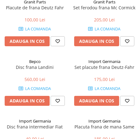
Granit Parts
Granit Parts
Placute de frana Deutz Fahr
Set ferodou frana Mc Cormick
1.8.5. Transmisie punte fața 2 WD
(2x4)
100,00 Lei
205,00 Lei
LA COMANDA
LA COMANDA
1.8.6. Transmisie punte fața 4 WD
(4x4)
ADAUGA IN COS
ADAUGA IN COS
1.8.7. Direcție
Bepco
Import Germania
1.8.8. Cabluri ambreiaj și
Disc frana Landini
Set placute frana Deutz-Fahr
transmisie
560,00 Lei
175,00 Lei
1.8.9. Pompe ambreiaj
LA COMANDA
LA COMANDA
1.8.10. Volante
ADAUGA IN COS
ADAUGA IN COS
1.8.11. Ambreaje lamelare și
elastice
Import Germania
Import Germania
Disc frana intermediar Fiat
Placuta frana de mana Same
2. Piese Utilaje Agricole
40,00 Lei
185,00 Lei