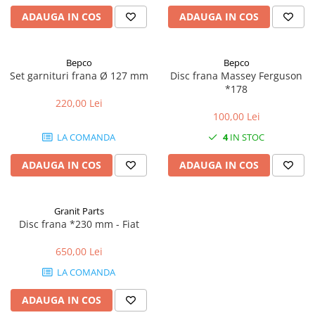
ADAUGA IN COS
ADAUGA IN COS
2.2.1. Administrare Dejectii
2.2.2. Administrare gunoi grajd
Bepco
Bepco
2.3. Erbicidare & Irigare
Set garnituri frana Ø 127 mm
Disc frana Massey Ferguson
*178
220,00 Lei
2.3.1 Erbicidare
100,00 Lei
LA COMANDA
4
IN STOC
2.3.2. Irigare
2.4. Utilaje de recoltare
ADAUGA IN COS
ADAUGA IN COS
2.4.1. Piese Cositoare
Granit Parts
Disc frana *230 mm - Fiat
2.4.2. Piese Greble
650,00 Lei
2.4.3. Prese de Balotat
LA COMANDA
2.4.4. Combine
ADAUGA IN COS