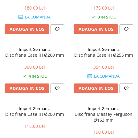
180,00 Lei
175,00 Lei
1.5.2. Cuzineti si accesorii
LA COMANDA
3
IN STOC
1.5.3. Garnituri
ADAUGA IN COS
ADAUGA IN COS
1.5.4. Piese de schimb pentru
motor si accesorii
Import Germania
Import Germania
Disc frana Case IH Ø260 mm
Disc frana Case IH Ø255 mm
1.5.5. Pistoane & camasi piston
360,00 Lei
354,00 Lei
4
IN STOC
LA COMANDA
1.5.6. Răcire
ADAUGA IN COS
ADAUGA IN COS
1.5.7. Filtre
1.5.8. Esapamente
Import Germania
Import Germania
Disc frana Case IH Ø200 mm
Disc frana Massey Ferguson
1.5.9. Chiulasa si supape
Ø163 mm
115,00 Lei
190,00 Lei
1.5.10. Distributie si accesorii