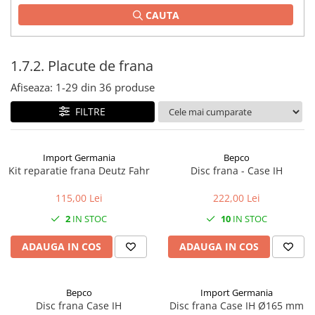
CAUTA
1.2.2. Mecanism de ridicare -
Tiranti si accesorii
1.3. Scaune & Accesorii
1.7.2. Placute de frana
Afiseaza:
1-
29
din
36
produse
1.3.1. Scaune
FILTRE
1.4. Sisteme hidraulice pentru
tractoare
Import Germania
Bepco
1.4.1. Pompe hidraulice
Kit reparatie frana Deutz Fahr
Disc frana - Case IH
1.4.2. Joystick
115,00 Lei
222,00 Lei
2
IN STOC
10
IN STOC
1.4.3. Distribuitoare
ADAUGA IN COS
ADAUGA IN COS
1.4.4. Cilindri si accesorii
1.5. Motoare
Bepco
Import Germania
Disc frana Case IH
Disc frana Case IH Ø165 mm
1.5.1. Combustibili