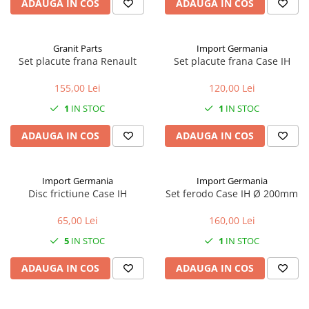
ADAUGA IN COS
ADAUGA IN COS
1.7.1 Cablu frana
Granit Parts
Import Germania
1.7.2. Placute de frana
Set placute frana Renault
Set placute frana Case IH
1.7.3. Simeringuri sistem franare
155,00 Lei
120,00 Lei
1
IN STOC
1
IN STOC
1.7.4. Piese si accesorii frana
ADAUGA IN COS
ADAUGA IN COS
1.7.5. O-ring frana
1.8. Transmisie
Import Germania
Import Germania
Disc frictiune Case IH
Set ferodo Case IH Ø 200mm
1.8.1. Prize de putere
65,00 Lei
160,00 Lei
1.8.2. Cutii viteze
5
IN STOC
1
IN STOC
1.8.3. Ambreiaje
ADAUGA IN COS
ADAUGA IN COS
1.8.4. Transmisie punte spate