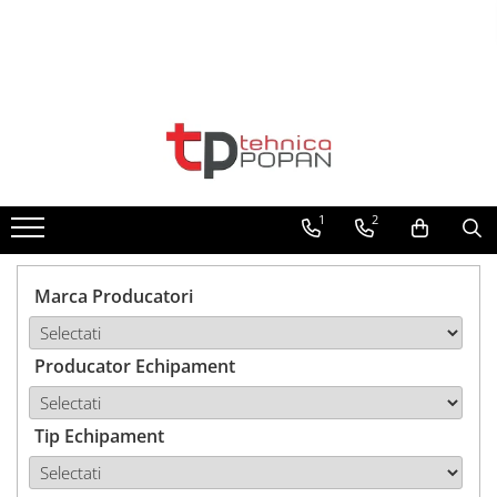
Toate Produsele
1. Piese & Accesorii Tractoare
1.1. Cabina & Caroserie
1
2
1.1.1. Geamuri
1.1.2. Piese caroserie
Marca Producatori
1.1.3. Embleme & Abtibilduri
Producator Echipament
1.1.4. Climatizare si accesorii
1.2. Piese cu Prindere în 3
Puncte si mecanism de ridicare
Tip Echipament
1.2.1. Prindere in 3 puncte