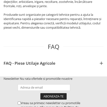
Mănuși
dejecțiilor, erbicidare, irigare, recoltare, zootehnie, încărcătoare
2.4.3. Prese de Balotat
frontale, roți, anvelope și jante.
1.5.3. Garnituri
Încălțăminte
2.4.4. Combine
Produsele sunt organizate pe categorii tehnice pentru a ajuta la
3.9. Roti, role si echipamente
identificarea rapidă a pieselor necesare pentru reparații, întreținere și
1.5.4. Piese de schimb pentru
de transport
exploatare. Pentru alegerea corectă, verifică modelul utilajului, codul
motor si accesorii
2.4.5. Diverse
piesei vechi, dimensiunile sau compatibilitatea tehnică.
3.9.1. Roti din cauciuc
2.5. Zootehnie
1.5.5. Pistoane & camasi piston
2.5.1. Adapatori
FAQ
1.5.6. Răcire
2.5.2. Garduri electrice
1.5.7. Filtre
FAQ - Piese Utilaje Agricole
2.5.3 Accesorii animale
1.5.8. Esapamente
2.5.4. Accesorii insilozare si
Newsletter
Nu rata ofertele si promotiile noastre
1.5.9. Chiulasa si supape
malaxoare furaje
1.5.10. Distributie si accesorii
BCS
1.6. Electrice
Deutz-Fahr
Vreau sa primesc newsletter cu promotiile