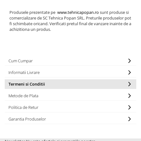
1.6. Electrice
Produsele prezentate pe
www.tehnicapopan.ro
sunt produse si
comercializare de SC Tehnica Popan SRL. Preturile produselor pot
1.6.1. Acumulatori
fi schimbate oricand. Verificati pretul final de vanzare inainte de a
achizitiona un produs.
1.6.2. Alternatoare
1.6.3. Instalații de Iluminat
Cum Cumpar
1.6.4. Demaroare
Informatii Livrare
1.6.8. Echipamente & aparate de
masurare/testare
Termeni si Conditii
Metode de Plata
1.6.5. Întrerupătoare
Politica de Retur
1.6.6 Priza & Stechere
Garantia Produselor
1.6.7. Diverse
1.7. Sisteme de franare