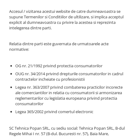
1.2.2. Mecanism de ridicare -
Accesul / vizitarea acestui website de catre dumneavoastra se
supune Termenilor si Conditiilor de ultilizare, si implica acceptul
Tiranti si accesorii
explicit al dumneavoastra cu privire la acestea si reprezinta
1.3. Scaune & Accesorii
intelegerea dintre parti.
1.3.1. Scaune
Relatia dintre parti este guvernata de urmatoarele acte
1.4. Sisteme hidraulice pentru
normative:
tractoare
OG nr. 21/1992 privind protectia consumatorilor
1.4.1. Pompe hidraulice
OUG nr. 34/2014 privind drepturile consumatorilor in cadrul
contractelor incheiate cu profesionistii
1.4.2. Joystick
Legea nr. 363/2007 privind combaterea practicilor incorecte
ale comerciantilor in relatia cu consumatorii si armonizarea
reglementarilor cu legislatia europeana privind protectia
1.4.3. Distribuitoare
consumatorilor
Legea 365/2002 privind comertul electronic
1.4.4. Cilindri si accesorii
1.5. Motoare
SC Tehnica Popan SRL, cu sediu social: Tehnica Popan SRL, B-dul
Regele Mihai I nr. 57 (B-dul. Bucuresti nr. 57), Baia Mare,
1.5.1. Combustibili