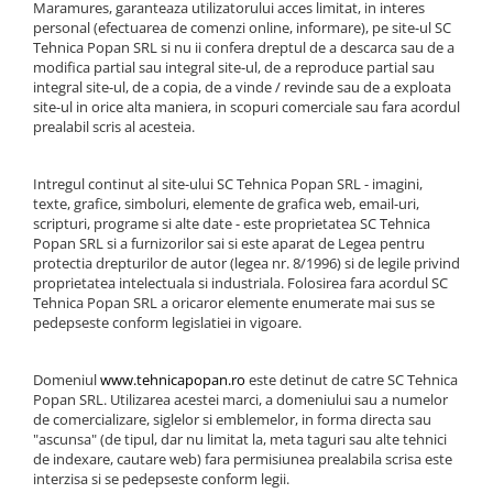
Maramures, garanteaza utilizatorului acces limitat, in interes
personal (efectuarea de comenzi online, informare), pe site-ul SC
Tehnica Popan SRL si nu ii confera dreptul de a descarca sau de a
1.5.2. Cuzineti si accesorii
modifica partial sau integral site-ul, de a reproduce partial sau
integral site-ul, de a copia, de a vinde / revinde sau de a exploata
1.5.3. Garnituri
site-ul in orice alta maniera, in scopuri comerciale sau fara acordul
prealabil scris al acesteia.
1.5.4. Piese de schimb pentru
motor si accesorii
Intregul continut al site-ului SC Tehnica Popan SRL - imagini,
texte, grafice, simboluri, elemente de grafica web, email-uri,
1.5.5. Pistoane & camasi piston
scripturi, programe si alte date - este proprietatea SC Tehnica
Popan SRL si a furnizorilor sai si este aparat de Legea pentru
protectia drepturilor de autor (legea nr. 8/1996) si de legile privind
1.5.6. Răcire
proprietatea intelectuala si industriala. Folosirea fara acordul SC
Tehnica Popan SRL a oricaror elemente enumerate mai sus se
pedepseste conform legislatiei in vigoare.
1.5.7. Filtre
1.5.8. Esapamente
Domeniul
www.tehnicapopan.ro
este detinut de catre SC Tehnica
Popan SRL. Utilizarea acestei marci, a domeniului sau a numelor
de comercializare, siglelor si emblemelor, in forma directa sau
1.5.9. Chiulasa si supape
"ascunsa" (de tipul, dar nu limitat la, meta taguri sau alte tehnici
de indexare, cautare web) fara permisiunea prealabila scrisa este
1.5.10. Distributie si accesorii
interzisa si se pedepseste conform legii.