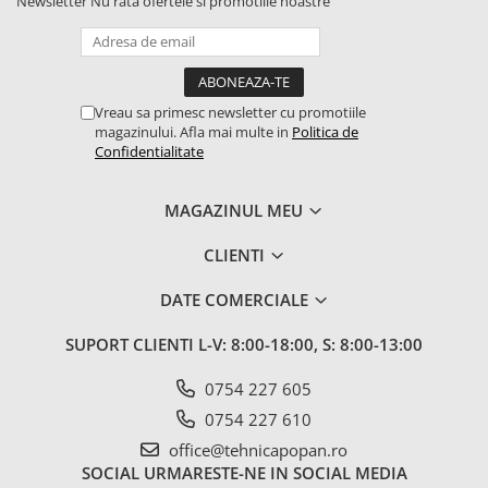
Newsletter
Nu rata ofertele si promotiile noastre
1.7.1 Cablu frana
1.7.2. Placute de frana
Vreau sa primesc newsletter cu promotiile
magazinului. Afla mai multe in
Politica de
1.7.3. Simeringuri sistem franare
Confidentialitate
1.7.4. Piese si accesorii frana
MAGAZINUL MEU
1.7.5. O-ring frana
CLIENTI
1.8. Transmisie
DATE COMERCIALE
1.8.1. Prize de putere
SUPORT CLIENTI
L-V: 8:00-18:00, S: 8:00-13:00
1.8.2. Cutii viteze
0754 227 605
0754 227 610
1.8.3. Ambreiaje
office@tehnicapopan.ro
1.8.4. Transmisie punte spate
SOCIAL
URMARESTE-NE IN SOCIAL MEDIA