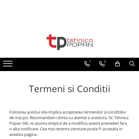
Toate Produsele
1. Piese & Accesorii Tractoare
1.1. Cabina & Caroserie
1
2
1.1.1. Geamuri
1.1.2. Piese caroserie
Termeni si Conditii
1.1.3. Embleme & Abtibilduri
1.1.4. Climatizare si accesorii
Folosirea acestui site implica acceptarea termenilor si conditiilor
1.2. Piese cu Prindere în 3
de mai jos. Recomandam citirea cu atentie a acestora. SC Tehnica
Puncte si mecanism de ridicare
Popan SRL isi asuma dreptul de a modifica aceste prevederi fara
o alta notificare. Cea mai recenta versiune poate fi accesata in
aceasta pagina.
1.2.1. Prindere in 3 puncte