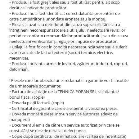
1.6.1. Acumulatori
• Produsul a fost greșit ales sau a fost utilizat pentru alt scop
decât cel indicat de producător.
Kuhn
• Produsul nu a fost identificat corect datorită prezentării de
1.6.2. Alternatoare
2.6. Incarcatoare frontale
catre cumpărător a unor date eronate sau la montaj.
• Piesa s-a uzat sau deteriorat din cauza suprasolicitării sau a
1.6.3. Instalații de Iluminat
întreținerii necorespunzătoare a utilajului, neefectuării reviziilor
2.6.1. Echipamente atasabile
periodice conform recomandărilor producătorului, sau din cauza
neefectuării verificărilor și reglajelor impuse de producător.
1.6.4. Demaroare
2.6.2. Piese de schimb si accesorii
• Utilajul a fost folosit în condiții necorespunzătoare sau a suferit
avarii cauzate de factori externi (socuri termice, electrice,
2.7. Roti, anvelope & jante
mecanice).
1.6.8. Echipamente & aparate de
• Produsul prezinta urme de lovituri, zgârieturi, îndoituri, rupturi,
masurare/testare
deformări.
2.7.1. Cauciucuri
1.6.5. Întrerupătoare
! Piesele care fac obiectul unei reclamatii in garantie vor fi insotite
2.7.2. Camere
de urmatoarele documente:
• Factura de achiziție de la TEHNICA POPAN SRL si chitanta /
1.6.6 Priza & Stechere
bonul fiscal. (copie)
2.7.3. Accesorii
• Dovada plații facturii. (copie)
1.6.7. Diverse
• Certificatul de garanție care s-a eliberat la vânzarea piesei.
• Dovada montării piesei intr-un service autorizat. (deviz de
1.7. Sisteme de franare
manopera)
• Documentul emis de către un service autorizat prin care se
constată și se descrie detaliat defecțiunea.
1.7.1 Cablu frana
• Copie după certificatul de înmatriculare (cartea de indentitate)