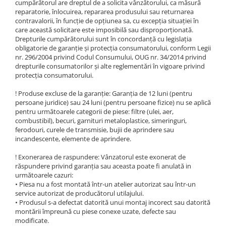
Mănuși
cumpărătorul are dreptul de a solicita vânzătorului, ca măsură
2.4.3. Prese de Balotat
reparatorie, înlocuirea, repararea produsului sau returnarea
1.5.3. Garnituri
contravalorii, în funcție de opțiunea sa, cu excepția situației în
Încălțăminte
2.4.4. Combine
care această solicitare este imposibilă sau disproporționată.
3.9. Roti, role si echipamente
Drepturile cumpărătorului sunt în concordanță cu legislația
1.5.4. Piese de schimb pentru
de transport
obligatorie de garanție și protecția consumatorului, conform Legii
motor si accesorii
2.4.5. Diverse
nr. 296/2004 privind Codul Consumului, OUG nr. 34/2014 privind
3.9.1. Roti din cauciuc
2.5. Zootehnie
drepturile consumatorilor și alte reglementări în vigoare privind
1.5.5. Pistoane & camasi piston
protecția consumatorului.
2.5.1. Adapatori
! Produse excluse de la garanție: Garanția de 12 luni (pentru
1.5.6. Răcire
persoane juridice) sau 24 luni (pentru persoane fizice) nu se aplică
pentru următoarele categorii de piese: filtre (ulei, aer,
2.5.2. Garduri electrice
1.5.7. Filtre
combustibil), becuri, garnituri metaloplastice, simeringuri,
ferodouri, curele de transmisie, bujii de aprindere sau
2.5.3 Accesorii animale
incandescente, elemente de aprindere.
1.5.8. Esapamente
! Exonerarea de raspundere: Vânzatorul este exonerat de
2.5.4. Accesorii insilozare si
răspundere privind garanția sau aceasta poate fi anulată in
1.5.9. Chiulasa si supape
malaxoare furaje
următoarele cazuri:
• Piesa nu a fost montată într-un atelier autorizat sau într-un
1.5.10. Distributie si accesorii
BCS
service autorizat de producătorul utilajului.
• Produsul s-a defectat datorită unui montaj incorect sau datorită
1.6. Electrice
montării împreună cu piese conexe uzate, defecte sau
Deutz-Fahr
modificate.