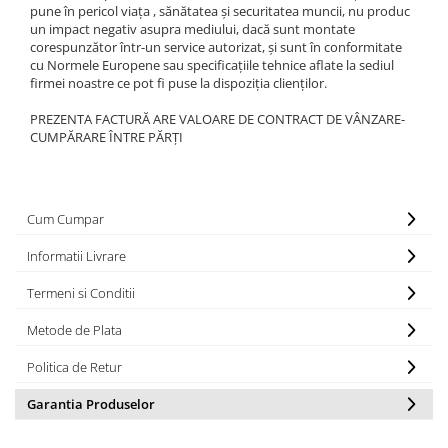
pune în pericol viața , sănătatea și securitatea muncii, nu produc
un impact negativ asupra mediului, dacă sunt montate
1.8.6. Transmisie punte fața 4 WD
corespunzător într-un service autorizat, și sunt în conformitate
(4x4)
cu Normele Europene sau specificațiile tehnice aflate la sediul
firmei noastre ce pot fi puse la dispoziția clienților.
1.8.7. Direcție
PREZENTA FACTURĂ ARE VALOARE DE CONTRACT DE VÂNZARE-
CUMPĂRARE ÎNTRE PĂRȚI
1.8.8. Cabluri ambreiaj și
transmisie
1.8.9. Pompe ambreiaj
Cum Cumpar
Informatii Livrare
1.8.10. Volante
Termeni si Conditii
1.8.11. Ambreaje lamelare și
elastice
Metode de Plata
Politica de Retur
Garantia Produselor