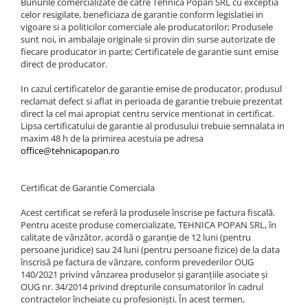
Tiranti si accesorii
2.1.7. Tocator forestier si concasor
Bunurile comercializate de catre Tehnica Popan SRL cu exceptia
3.3.3. Uleiuri pentru motor,
celor resigilate, beneficiaza de garantie conform legislatiei in
4.3. Protecția Muncii
de piatra
5.7.1. Suruburi
transmisie si hidraulice
1.3. Scaune & Accesorii
7.12. Bburago
vigoare si a politicilor comerciale ale producatorilor; Produsele
2.2. Administrare Dejectii &
sunt noi, in ambalaje originale si provin din surse autorizate de
7.13. Big
Gunoi Grajd
5.7.2. Piulite
3.3.4. Vaselină
fiecare producator in parte; Certificatele de garantie sunt emise
1.3.1. Scaune
7.14. BRUDER
direct de producator.
3.4. Scule
1.4. Sisteme hidraulice pentru
5.7.3. Saibe
2.2.1. Administrare Dejectii
7.15. Polet
tractoare
In cazul certificatelor de garantie emise de producator, produsul
3.5. Sisteme hidraulice si
reclamat defect si aflat in perioada de garantie trebuie prezentat
pneumatice
7.16. Jamara
5.7.4. Sigurante si pene
2.2.2. Administrare gunoi grajd
direct la cel mai apropiat centru service mentionat in certificat.
1.4.1. Pompe hidraulice
Lipsa certificatului de garantie al produsului trebuie semnalata in
7.17. Jucarii radio comanda
2.3. Erbicidare & Irigare
3.5.1. Sisteme hidraulice
maxim 48 h de la primirea acestuia pe adresa
5.7.5. Cabluri, arcuri si accesorii
7.18. Klein
office@tehnicapopan.ro
1.4.2. Joystick
2.3.1 Erbicidare
3.5.2. Sisteme pneumatice
7.19. Maisto
5.7.6. Tije filetate
1.4.3. Distribuitoare
3.6. Adezivi & benzi
Certificat de Garantie Comerciala
7.20. SIKU
2.3.2. Irigare
3.7. Echipamente Atelier
Acest certificat se referă la produsele înscrise pe factura fiscală.
7.21. Sluban
1.4.4. Cilindri si accesorii
2.4. Utilaje de recoltare
Pentru aceste produse comercializate, TEHNICA POPAN SRL, în
3.8. Protecția Muncii &
1.5. Motoare
calitate de vânzător, acordă o garanție de 12 luni (pentru
Echipament de Protecție
persoane juridice) sau 24 luni (pentru persoane fizice) de la data
2.4.1. Piese Cositoare
înscrisă pe factura de vânzare, conform prevederilor OUG
1.5.1. Combustibili
140/2021 privind vânzarea produselor și garanțiile asociate și
Echipament de protecție
2.4.2. Piese Greble
OUG nr. 34/2014 privind drepturile consumatorilor în cadrul
contractelor încheiate cu profesioniști. În acest termen,
1.5.2. Cuzineti si accesorii