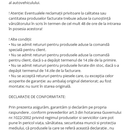
al autovehiculului.
1.7.2. Placute de frana
! Atenție: Eventualele reclamații privitoare la calitatea sau
cantitatea produselor facturate trebuie aduse la cunoștință
1.7.3. Simeringuri sistem franare
vânzătorului în scris în termen de cel mult 48 de ore de la intrarea
în posesia acestora!
1.7.4. Piese si accesorii frana
! Alte condiții:
• Nu se admit retururi pentru produsele aduse la comandă
1.7.5. O-ring frana
specială pentru client.
1.8. Transmisie
• Nu se admit retururi pentru produsele aduse la comandă
pentru client, dacă s-a depășit termenul de 14 zile de la primire.
• Nu se admit retururi pentru produsele livrate din stoc, dacă s-a
1.8.1. Prize de putere
depășit termenul de 14 zile de la facturare.
• Nu se acceptă retururi pentru piesele care, cu excepția celor
acoperite de garanție: au ambalaj original deteriorat; au fost
1.8.2. Cutii viteze
montate; nu sunt în starea originală.
1.8.3. Ambreiaje
DECLARAȚIE DE CONFORMITATE:
Prin prezenta asigurăm, garantăm și declarăm pe propria
1.8.4. Transmisie punte spate
raspundere , conform prevederilor art.3 din hotararea Guvernului
nr.1022/2002 privind regimul produselor si serviciilor care pot
1.8.5. Transmisie punte fața 2 WD
pune în pericol viața, sănătatea, securitatea muncii si protecția
(2x4)
mediului, că produsele la care se referă această declarație , nu