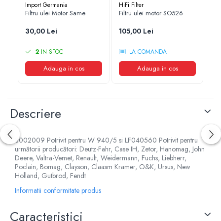
Import Germania
HiFi Filter
Im
1.7.2. Placute de frana
Filtru ulei Motor Same
Filtru ulei motor SO526
Fil
3/
30,00 Lei
105,00 Lei
1.7.3. Simeringuri sistem franare
48
2
IN STOC
LA COMANDA
1.7.4. Piese si accesorii frana
Adauga in cos
Adauga in cos
1.7.5. O-ring frana
1.8. Transmisie
Descriere
1.8.1. Prize de putere
1.8.2. Cutii viteze
8002009 Potrivit pentru W 940/5 si LF040560 Potrivit pentru
următorii producători: Deutz-Fahr, Case IH, Zetor, Hanomag, John
Deere, Valtra-Vemet, Renault, Weidermann, Fuchs, Liebherr,
1.8.3. Ambreiaje
Poclain, Bomag, Clayson, Claasm Kramer, O&K, Ursus, New
Holland, Gutbrod, Fendt
1.8.4. Transmisie punte spate
Informatii conformitate produs
1.8.5. Transmisie punte fața 2 WD (2x4)
Caracteristici