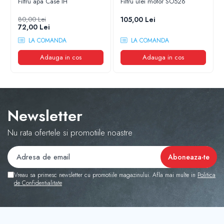
Filtru apa Case IH
Filtru ulei motor SO526
80,00 Lei
105,00 Lei
72,00 Lei
LA COMANDA
LA COMANDA
Adauga in cos
Adauga in cos
Newsletter
Nu rata ofertele si promotiile noastre
Vreau sa primesc newsletter cu promotiile magazinului. Afla mai multe in
Politica
de Confidentialitate