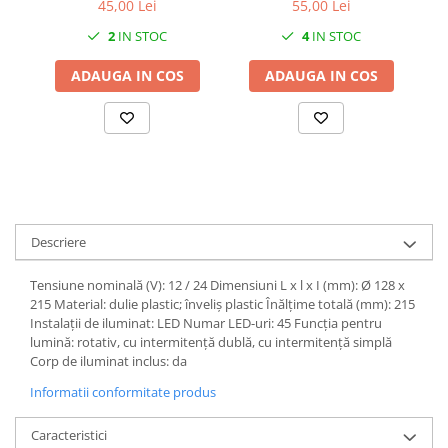
45,00 Lei
55,00 Lei
1.7.2. Placute de frana
2
IN STOC
4
IN STOC
1.7.3. Simeringuri sistem franare
ADAUGA IN COS
ADAUGA IN COS
1.7.4. Piese si accesorii frana
1.7.5. O-ring frana
1.8. Transmisie
1.8.1. Prize de putere
Descriere
1.8.2. Cutii viteze
Tensiune nominală (V): 12 / 24 Dimensiuni L x l x I (mm): Ø 128 x
215 Material: dulie plastic; înveliș plastic Înălțime totală (mm): 215
Instalații de iluminat: LED Numar LED-uri: 45 Funcția pentru
1.8.3. Ambreiaje
lumină: rotativ, cu intermitență dublă, cu intermitență simplă
Corp de iluminat inclus: da
1.8.4. Transmisie punte spate
Informatii conformitate produs
1.8.5. Transmisie punte fața 2 WD
Caracteristici
(2x4)