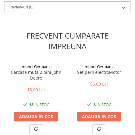
Review-uri
(0)
1.8.6. Transmisie punte fața 4 WD
(4x4)
1.8.7. Direcție
FRECVENT CUMPARATE
IMPREUNA
1.8.8. Cabluri ambreiaj și
transmisie
1.8.9. Pompe ambreiaj
Import Germania
Import Germania
Carcasa mufa 2 pini John
Set perii electroMotor
Deere
1.8.10. Volante
55,00 Lei
15,00 Lei
1.8.11. Ambreaje lamelare și
elastice
18
IN STOC
8
IN STOC
ADAUGA IN COS
ADAUGA IN COS