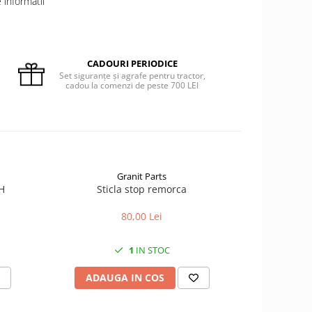
informatii
CADOURI PERIODICE
Set siguranțe și agrafe pentru tractor,
cadou la comenzi de peste 700 LEI
Granit Parts
IH
Sticla stop remorca
Instalati
80,00 Lei
1
IN STOC
ADAUGA IN COS
ADAU