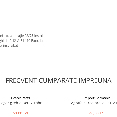
tr-o. fabricație 08/75 Instalații
iulară 12 V E1 116 Funcția:
re: înșurubat
FRECVENT CUMPARATE IMPREUNA
Granit Parts
Import Germania
Lagar grebla Deutz-Fahr
Agrafe curea presa SET 2
60,00 Lei
40,00 Lei