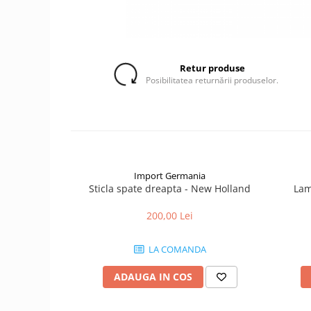
1.5.2. Cuzineti si accesorii
1.5.3. Garnituri
Retur produse
Posibilitatea returnării produselor.
1.5.4. Piese de schimb pentru
motor si accesorii
1.5.5. Pistoane & camasi piston
1.5.6. Răcire
Import Germania
Sticla spate dreapta - New Holland
Lam
1.5.7. Filtre
200,00 Lei
1.5.8. Esapamente
LA COMANDA
1.5.9. Chiulasa si supape
ADAUGA IN COS
1.5.10. Distributie si accesorii