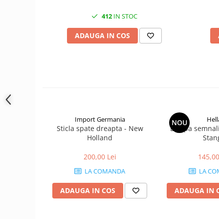
1.7.1 Cablu frana
412
IN STOC
ADAUGA IN COS
1.7.2. Placute de frana
1.7.3. Simeringuri sistem franare
1.7.4. Piese si accesorii frana
1.7.5. O-ring frana
1.8. Transmisie
Import Germania
Hell
NOU
Sticla spate dreapta - New
Lampa semnali
Holland
Stan
1.8.1. Prize de putere
200,00 Lei
145,00
1.8.2. Cutii viteze
LA COMANDA
LA CO
1.8.3. Ambreiaje
ADAUGA IN COS
ADAUGA IN 
1.8.4. Transmisie punte spate