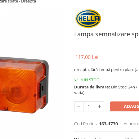
are spate - Dreapta
Lampa semnalizare spa
117,00 Lei
dreapta, fără lampă pentru placuța
1
IN STOC
Durata de livrare:
Din Stoc: 24h /
varia)
ADAUG
Cod Produs:
163-1730
Ai nevoi