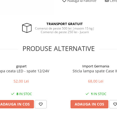
Adauga la Favorite
Cere 
TRANSPORT GRATUIT
Comenzi de peste 500 lei |maxim 15 kg|
Comenzi de peste 250 lei - Jucarii
PRODUSE ALTERNATIVE
gopart
Import Germania
pa ceata LED - spate 12/24V
Sticla lampa spate Case 
52,00 Lei
68,00 Lei
8
IN STOC
1
IN STOC
ADAUGA IN COS
ADAUGA IN COS