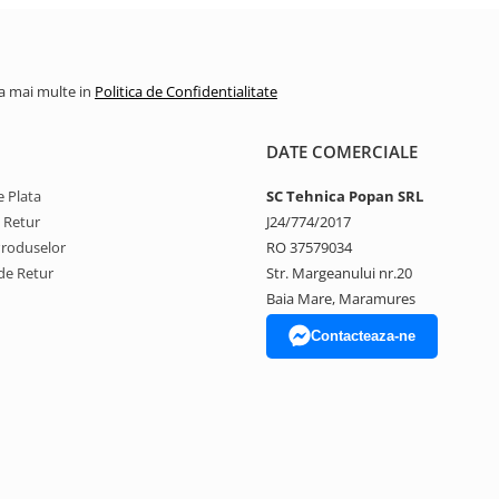
la mai multe in
Politica de Confidentialitate
DATE COMERCIALE
 Plata
SC Tehnica Popan SRL
e Retur
J24/774/2017
Produselor
RO 37579034
de Retur
Str. Margeanului nr.20
Baia Mare, Maramures
Contacteaza-ne