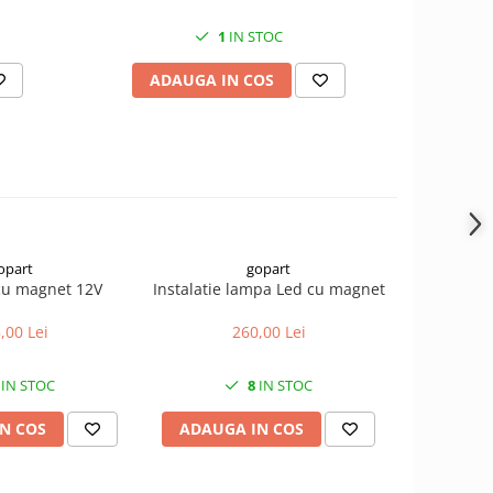
1
IN STOC
ADAUGA IN COS
AD
opart
gopart
 cu magnet 12V
Instalatie lampa Led cu magnet
Suport 
spate Jo
AL3
,00 Lei
260,00 Lei
IN STOC
8
IN STOC
N COS
ADAUGA IN COS
ADAUG