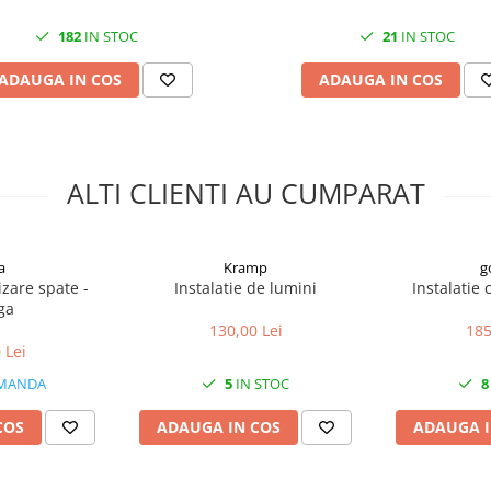
182
IN STOC
21
IN STOC
ADAUGA IN COS
ADAUGA IN COS
ALTI CLIENTI AU CUMPARAT
a
Kramp
g
zare spate -
Instalatie de lumini
Instalatie
ga
130,00 Lei
185
 Lei
MANDA
5
IN STOC
8
COS
ADAUGA IN COS
ADAUGA I