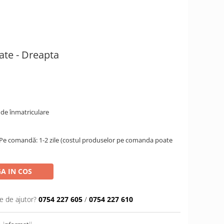
te - Dreapta
 de înmatriculare
 Pe comandă: 1-2 zile (costul produselor pe comanda poate
A IN COS
e de ajutor?
0754 227 605
/
0754 227 610