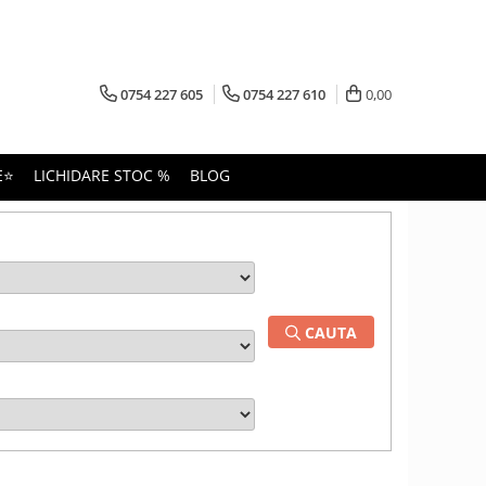
0754 227 605
0754 227 610
0,00
E⭐
LICHIDARE STOC %
BLOG
CAUTA