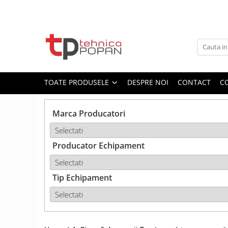
Toate Produsele
1. Piese & Accesorii Tractoare
1.1. Cabina & Caroserie
TOATE PRODUSELE
DESPRE NOI
CONTACT
C
1.1.1. Geamuri
Marca Producatori
1.1.2. Piese caroserie
Producator Echipament
1.1.3. Embleme & Abtibilduri
1.1.4. Climatizare si accesorii
Tip Echipament
1.2. Piese cu Prindere în 3
Puncte si mecanism de ridicare
1.2.1. Prindere in 3 puncte