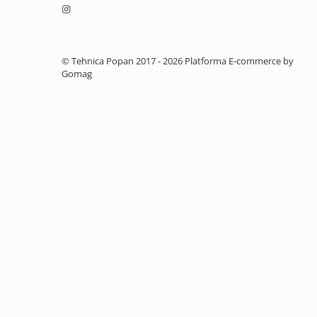
2.1. Prelucrarea Solului
2.1.1. Semănătoare
© Tehnica Popan 2017 - 2026
Platforma E-commerce by
Gomag
2.1.2. Plug
2.1.3. Cultivatoare
2.1.4. Grapă rotativă și cu discuri
2.1.5. Freză
2.1.6. Tocator resturi vegetale
2.1.8. Tavalug
2.1.7. Tocator forestier si concasor
de piatra
2.2. Administrare Dejectii &
Gunoi Grajd