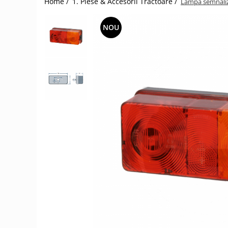
Home /
1. Piese & Accesorii Tractoare /
Lampa semnaliz
1.2.2. Mecanism de ridicare -
NOU
Tiranti si accesorii
1.3. Scaune & Accesorii
1.3.1. Scaune
1.4. Sisteme hidraulice pentru
tractoare
1.4.1. Pompe hidraulice
1.4.2. Joystick
1.4.3. Distribuitoare
1.4.4. Cilindri si accesorii
1.5. Motoare
1.5.1. Combustibili