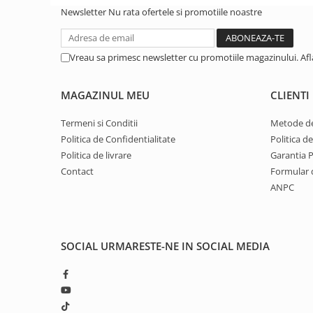
Newsletter
Nu rata ofertele si promotiile noastre
1.8.5. Transmisie punte fața 2 WD
(2x4)
Vreau sa primesc newsletter cu promotiile magazinului. Af
1.8.6. Transmisie punte fața 4 WD
(4x4)
MAGAZINUL MEU
CLIENTI
1.8.7. Direcție
Termeni si Conditii
Metode de
Politica de Confidentialitate
Politica d
1.8.8. Cabluri ambreiaj și
Politica de livrare
Garantia 
transmisie
Contact
Formular 
ANPC
1.8.9. Pompe ambreiaj
1.8.10. Volante
SOCIAL
URMARESTE-NE IN SOCIAL MEDIA
1.8.11. Ambreaje lamelare și
elastice
2. Piese Utilaje Agricole