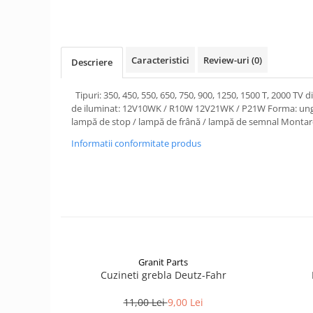
1.6. Electrice
1.6.1. Acumulatori
Caracteristici
Review-uri
(0)
Descriere
1.6.2. Alternatoare
Tipuri: 350, 450, 550, 650, 750, 900, 1250, 1500 T, 2000 TV din
1.6.3. Instalații de Iluminat
de iluminat: 12V10WK / R10W 12V21WK / P21W Forma: ungh
lampă de stop / lampă de frână / lampă de semnal Monta
1.6.4. Demaroare
Informatii conformitate produs
1.6.8. Echipamente & aparate de
masurare/testare
1.6.5. Întrerupătoare
1.6.6 Priza & Stechere
Granit Parts
Cuzineti grebla Deutz-Fahr
1.6.7. Diverse
1.7. Sisteme de franare
11,00 Lei
9,00 Lei