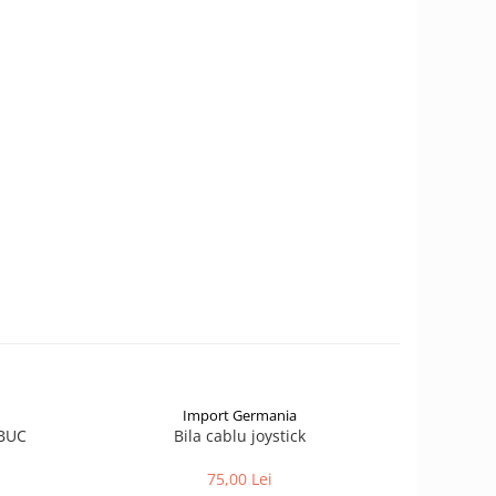
Import Germania
 BUC
Bila cablu joystick
Geam
75,00 Lei