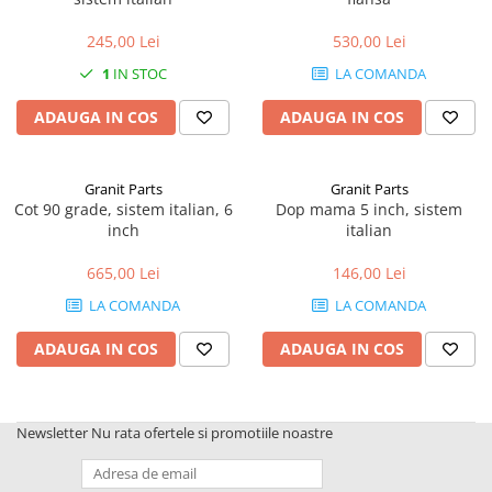
1.6.1. Acumulatori
Kuhn
245,00 Lei
530,00 Lei
1.6.2. Alternatoare
2.6. Incarcatoare frontale
1
IN STOC
LA COMANDA
1.6.3. Instalații de Iluminat
2.6.1. Echipamente atasabile
ADAUGA IN COS
ADAUGA IN COS
1.6.4. Demaroare
2.6.2. Piese de schimb si accesorii
Granit Parts
Granit Parts
2.7. Roti, anvelope & jante
1.6.8. Echipamente & aparate de
Cot 90 grade, sistem italian, 6
Dop mama 5 inch, sistem
masurare/testare
inch
italian
2.7.1. Cauciucuri
665,00 Lei
146,00 Lei
1.6.5. Întrerupătoare
2.7.2. Camere
LA COMANDA
LA COMANDA
1.6.6 Priza & Stechere
ADAUGA IN COS
ADAUGA IN COS
2.7.3. Accesorii
1.6.7. Diverse
1.7. Sisteme de franare
Newsletter
Nu rata ofertele si promotiile noastre
1.7.1 Cablu frana