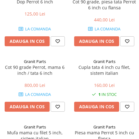
Mănuși
Dop Perrot 6 inch
Cot 90 grade, piesa tata Perrot
2.4.3. Prese de Balotat
6 inch cu flansa
1.5.3. Garnituri
125,00 Lei
Încălțăminte
2.4.4. Combine
440,00 Lei
3.9. Roti, role si echipamente
1.5.4. Piese de schimb pentru
LA COMANDA
LA COMANDA
de transport
motor si accesorii
2.4.5. Diverse
3.9.1. Roti din cauciuc
2.5. Zootehnie
ADAUGA IN COS
ADAUGA IN COS
1.5.5. Pistoane & camasi piston
2.5.1. Adapatori
1.5.6. Răcire
Granit Parts
Granit Parts
Cot 90 grade Perrot, mama 6
Cupla tata 4 inch cu filet,
2.5.2. Garduri electrice
inch / tata 6 inch
sistem italian
1.5.7. Filtre
2.5.3 Accesorii animale
800,00 Lei
160,00 Lei
1.5.8. Esapamente
LA COMANDA
1
IN STOC
2.5.4. Accesorii insilozare si
1.5.9. Chiulasa si supape
malaxoare furaje
ADAUGA IN COS
ADAUGA IN COS
1.5.10. Distributie si accesorii
BCS
1.6. Electrice
Granit Parts
Granit Parts
Mufa mama cu filet 5 inch,
Piesa mama Perrot 5 inch cu
Deutz-Fahr
sistem italian
flansa