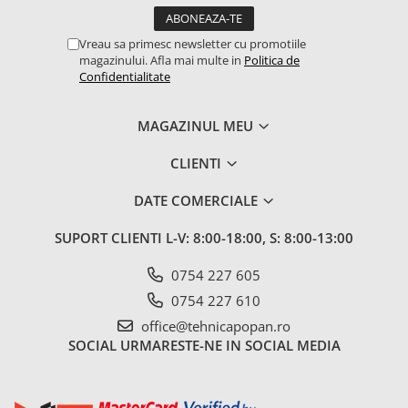
1.7.2. Placute de frana
Vreau sa primesc newsletter cu promotiile
magazinului. Afla mai multe in
Politica de
1.7.3. Simeringuri sistem franare
Confidentialitate
1.7.4. Piese si accesorii frana
MAGAZINUL MEU
1.7.5. O-ring frana
CLIENTI
1.8. Transmisie
DATE COMERCIALE
1.8.1. Prize de putere
SUPORT CLIENTI
L-V: 8:00-18:00, S: 8:00-13:00
1.8.2. Cutii viteze
0754 227 605
1.8.3. Ambreiaje
0754 227 610
office@tehnicapopan.ro
1.8.4. Transmisie punte spate
SOCIAL
URMARESTE-NE IN SOCIAL MEDIA
1.8.5. Transmisie punte fața 2 WD
(2x4)