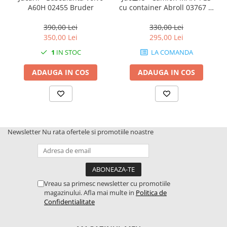
A60H 02455 Bruder
cu container Abroll 03767 si
incarcator Schaeff 2630
Bruder
390,00 Lei
330,00 Lei
350,00 Lei
295,00 Lei
1
IN STOC
LA COMANDA
ADAUGA IN COS
ADAUGA IN COS
Newsletter
Nu rata ofertele si promotiile noastre
Vreau sa primesc newsletter cu promotiile
magazinului. Afla mai multe in
Politica de
Confidentialitate