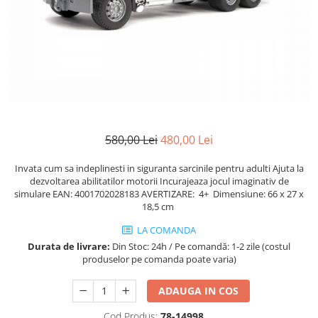
Mănuși
2.4.3. Prese de Balotat
1.5.3. Garnituri
Încălțăminte
2.4.4. Combine
3.9. Roti, role si echipamente
1.5.4. Piese de schimb pentru
de transport
motor si accesorii
2.4.5. Diverse
3.9.1. Roti din cauciuc
2.5. Zootehnie
1.5.5. Pistoane & camasi piston
2.5.1. Adapatori
1.5.6. Răcire
580,00 Lei
480,00 Lei
2.5.2. Garduri electrice
Invata cum sa indeplinesti in siguranta sarcinile pentru adulti Ajuta la
1.5.7. Filtre
dezvoltarea abilitatilor motorii Incurajeaza jocul imaginativ de
2.5.3 Accesorii animale
simulare EAN: 4001702028183 AVERTIZARE: 4+ Dimensiune: 66 x 27 x
1.5.8. Esapamente
18,5 cm
2.5.4. Accesorii insilozare si
LA COMANDA
1.5.9. Chiulasa si supape
malaxoare furaje
Durata de livrare:
Din Stoc: 24h / Pe comandă: 1-2 zile (costul
produselor pe comanda poate varia)
1.5.10. Distributie si accesorii
BCS
1.6. Electrice
ADAUGA IN COS
Deutz-Fahr
Cod Produs:
78-14998