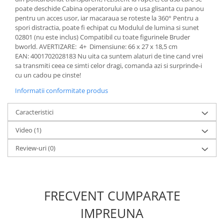
poate deschide Cabina operatorului are o usa glisanta cu panou
pentru un acces usor, iar macaraua se roteste la 360° Pentru a
1.8.6. Transmisie punte fața 4 WD
spori distractia, poate fi echipat cu Modulul de lumina si sunet
(4x4)
02801 (nu este inclus) Compatibil cu toate figurinele Bruder
bworld. AVERTIZARE: 4+ Dimensiune: 66 x 27 x 18,5 cm
1.8.7. Direcție
EAN: 4001702028183 Nu uita ca suntem alaturi de tine cand vrei
sa transmiti ceea ce simti celor dragi, comanda azi si surprinde-i
cu un cadou pe cinste!
1.8.8. Cabluri ambreiaj și
transmisie
Informatii conformitate produs
1.8.9. Pompe ambreiaj
Caracteristici
Video
(1)
1.8.10. Volante
Review-uri
(0)
1.8.11. Ambreaje lamelare și
elastice
FRECVENT CUMPARATE
IMPREUNA