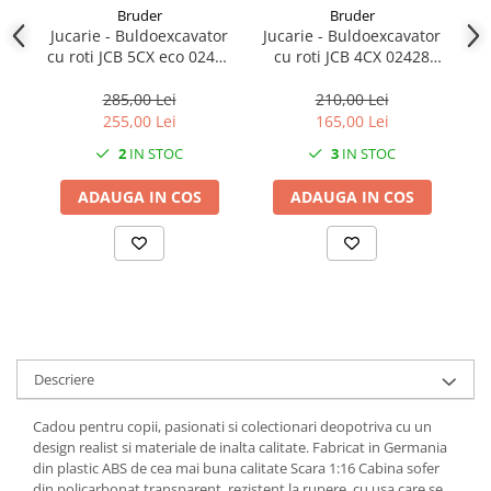
Bruder
Bruder
1.7.2. Placute de frana
Jucarie - Buldoexcavator
Jucarie - Buldoexcavator
cu roti JCB 5CX eco 02454
cu roti JCB 4CX 02428
A
1.7.3. Simeringuri sistem franare
Bruder
Bruder
285,00 Lei
210,00 Lei
255,00 Lei
165,00 Lei
1.7.4. Piese si accesorii frana
2
IN STOC
3
IN STOC
1.7.5. O-ring frana
ADAUGA IN COS
ADAUGA IN COS
1.8. Transmisie
1.8.1. Prize de putere
1.8.2. Cutii viteze
1.8.3. Ambreiaje
Descriere
1.8.4. Transmisie punte spate
Cadou pentru copii, pasionati si colectionari deopotriva cu un
design realist si materiale de inalta calitate. Fabricat in Germania
1.8.5. Transmisie punte fața 2 WD
din plastic ABS de cea mai buna calitate Scara 1:16 Cabina sofer
(2x4)
din policarbonat transparent, rezistent la rupere, cu usa care se