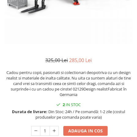
1.5.2. Cuzineti si accesorii
1.5.3. Garnituri
1.5.4. Piese de schimb pentru
motor si accesorii
325,00 Lei
285,00 Lei
1.5.5. Pistoane & camasi piston
Cadou pentru copii, pasionati si colectionari deopotriva cu un design
1.5.6. Răcire
realist si materiale de inalta calitate. Nu uita ca suntem alaturi de tine
cand vrei sa transmiti ceea ce simti celor dragi, comanda azi si
surprinde-i cu un cadou pe cinste! 02129Design realistFabricat în
1.5.7. Filtre
Germania
1.5.8. Esapamente
2
IN STOC
Durata de livrare:
Din Stoc: 24h / Pe comandă: 1-2 zile (costul
produselor pe comanda poate varia)
1.5.9. Chiulasa si supape
ADAUGA IN COS
1.5.10. Distributie si accesorii