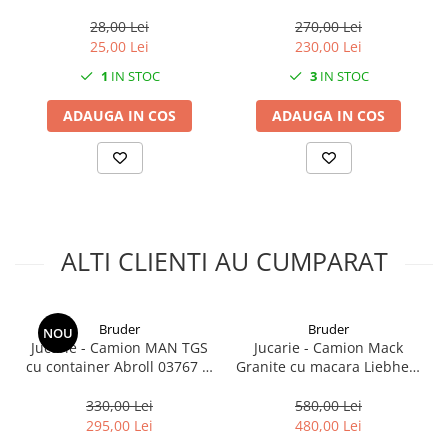
2.1. Prelucrarea Solului
28,00 Lei
270,00 Lei
25,00 Lei
230,00 Lei
2.1.1. Semănătoare
1
IN STOC
3
IN STOC
2.1.2. Plug
ADAUGA IN COS
ADAUGA IN COS
2.1.3. Cultivatoare
2.1.4. Grapă rotativă și cu discuri
2.1.5. Freză
ALTI CLIENTI AU CUMPARAT
2.1.6. Tocator resturi vegetale
2.1.8. Tavalug
Bruder
Bruder
NOU
Jucarie - Camion MAN TGS
Jucarie - Camion Mack
2.1.7. Tocator forestier si concasor
cu container Abroll 03767 si
Granite cu macara Liebherr
de piatra
incarcator Schaeff 2630
02818 Bruder 1:16
Bruder
330,00 Lei
580,00 Lei
2.2. Administrare Dejectii &
295,00 Lei
480,00 Lei
Gunoi Grajd