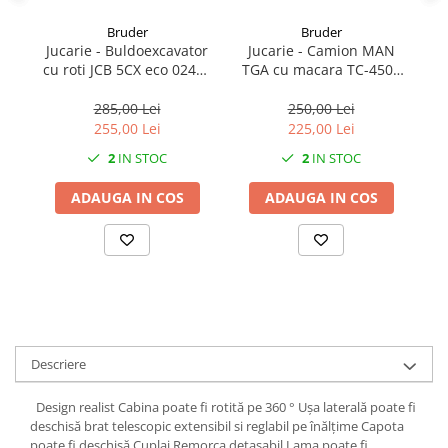
Bruder
Bruder
1.7.1 Cablu frana
Jucarie - Buldoexcavator
Jucarie - Camion MAN
J
cu roti JCB 5CX eco 02454
TGA cu macara TC-4500
G
1.7.2. Placute de frana
Bruder
02754 Bruder
b
285,00 Lei
250,00 Lei
1.7.3. Simeringuri sistem franare
255,00 Lei
225,00 Lei
2
IN STOC
2
IN STOC
1.7.4. Piese si accesorii frana
ADAUGA IN COS
ADAUGA IN COS
1.7.5. O-ring frana
1.8. Transmisie
1.8.1. Prize de putere
1.8.2. Cutii viteze
Descriere
1.8.3. Ambreiaje
Design realist Cabina poate fi rotită pe 360 ​​° Ușa laterală poate fi
deschisă brat telescopic extensibil si reglabil pe înălțime Capota
1.8.4. Transmisie punte spate
poate fi deschisă Cuplaj Remorca detașabil Lama poate fi