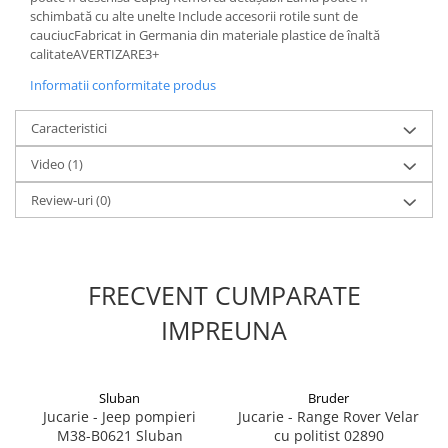
schimbată cu alte unelte Include accesorii rotile sunt de
1.8.5. Transmisie punte fața 2 WD
cauciucFabricat in Germania din materiale plastice de înaltă
(2x4)
calitateAVERTIZARE3+
Informatii conformitate produs
1.8.6. Transmisie punte fața 4 WD
(4x4)
Caracteristici
1.8.7. Direcție
Video
(1)
Review-uri
(0)
1.8.8. Cabluri ambreiaj și
transmisie
1.8.9. Pompe ambreiaj
FRECVENT CUMPARATE
1.8.10. Volante
IMPREUNA
1.8.11. Ambreaje lamelare și
elastice
Sluban
Bruder
Jucarie - Jeep pompieri
Jucarie - Range Rover Velar
2. Piese Utilaje Agricole
M38-B0621 Sluban
cu politist 02890