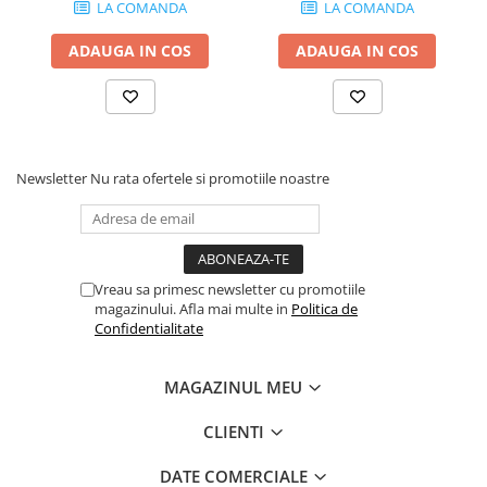
LA COMANDA
LA COMANDA
2.2.1. Administrare Dejectii
ADAUGA IN COS
ADAUGA IN COS
2.2.2. Administrare gunoi grajd
2.3. Erbicidare & Irigare
2.3.1 Erbicidare
Newsletter
Nu rata ofertele si promotiile noastre
2.3.2. Irigare
2.4. Utilaje de recoltare
Vreau sa primesc newsletter cu promotiile
2.4.1. Piese Cositoare
magazinului. Afla mai multe in
Politica de
Confidentialitate
2.4.2. Piese Greble
MAGAZINUL MEU
2.4.3. Prese de Balotat
CLIENTI
2.4.4. Combine
DATE COMERCIALE