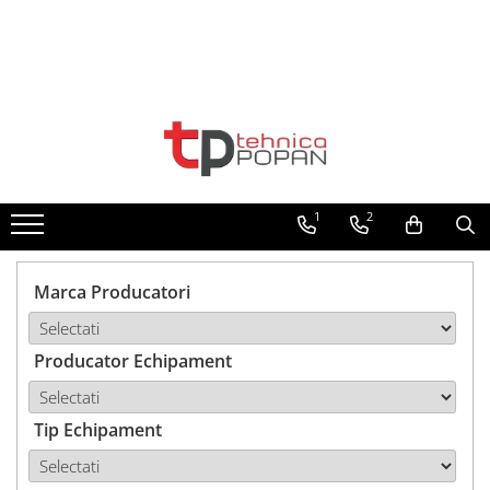
Toate Produsele
1. Piese & Accesorii Tractoare
1.1. Cabina & Caroserie
1
2
1.1.1. Geamuri
1.1.2. Piese caroserie
Marca Producatori
1.1.3. Embleme & Abtibilduri
Producator Echipament
1.1.4. Climatizare si accesorii
1.2. Piese cu Prindere în 3
Puncte si mecanism de ridicare
Tip Echipament
1.2.1. Prindere in 3 puncte