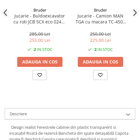
1.7.2. Placute de frana
Bruder
Bruder
Jucarie - Buldoexcavator
Jucarie - Camion MAN
Ju
1.7.3. Simeringuri sistem franare
cu roti JCB 5CX eco 02454
TGA cu macara TC-4500
Bruder
02754 Bruder
285,00 Lei
250,00 Lei
1.7.4. Piese si accesorii frana
255,00 Lei
225,00 Lei
2
IN STOC
2
IN STOC
1.7.5. O-ring frana
1.8. Transmisie
ADAUGA IN COS
ADAUGA IN COS
1.8.1. Prize de putere
1.8.2. Cutii viteze
1.8.3. Ambreiaje
Descriere
1.8.4. Transmisie punte spate
Design realist Ferestrele cabinei din plastic transparent si
1.8.5. Transmisie punte fața 2 WD
incasabil Roată de rezervă Bancheta din spate detașabilă Capota
(2x4)
poate fi deschisă Capota care poate fi deschisă si suportul