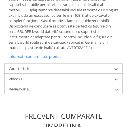
capotei rabatabile permit vizualizarea blocului detaliat al
motorului Cuplaj Remorca detașabil Include remorcă cu o singură
1.8.6. Transmisie punte fața 4 WD
axa Include un excavator cu senile mini JCB Braț de excavator
(4x4)
complet funcțional Șasiul rotativ si lama de buldozer mobilă
Dispozitivul de conducere se potrivește perfect cu figurile din
1.8.7. Direcție
seria BRUDER bworld datorită scaunului cu suport si a
instrumentelor adaptate pentru control Include si o figură din
seria bworld rotile sunt de cauciuc Fabricat in Germania din
1.8.8. Cabluri ambreiaj și
materiale plastice de înaltă calitate AVERTIZARE 3+
transmisie
Informatii conformitate produs
1.8.9. Pompe ambreiaj
Caracteristici
1.8.10. Volante
Video
(1)
1.8.11. Ambreaje lamelare și
Review-uri
(0)
elastice
FRECVENT CUMPARATE
IMPREUNA