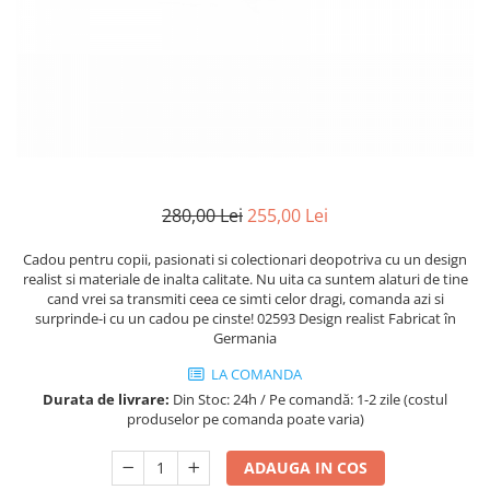
Mănuși
2.4.3. Prese de Balotat
1.5.3. Garnituri
Încălțăminte
2.4.4. Combine
3.9. Roti, role si echipamente
1.5.4. Piese de schimb pentru
de transport
motor si accesorii
2.4.5. Diverse
3.9.1. Roti din cauciuc
2.5. Zootehnie
1.5.5. Pistoane & camasi piston
2.5.1. Adapatori
1.5.6. Răcire
280,00 Lei
255,00 Lei
2.5.2. Garduri electrice
Cadou pentru copii, pasionati si colectionari deopotriva cu un design
1.5.7. Filtre
realist si materiale de inalta calitate. Nu uita ca suntem alaturi de tine
2.5.3 Accesorii animale
cand vrei sa transmiti ceea ce simti celor dragi, comanda azi si
1.5.8. Esapamente
surprinde-i cu un cadou pe cinste! 02593 Design realist Fabricat în
Germania
2.5.4. Accesorii insilozare si
1.5.9. Chiulasa si supape
malaxoare furaje
LA COMANDA
Durata de livrare:
Din Stoc: 24h / Pe comandă: 1-2 zile (costul
1.5.10. Distributie si accesorii
BCS
produselor pe comanda poate varia)
1.6. Electrice
ADAUGA IN COS
Deutz-Fahr