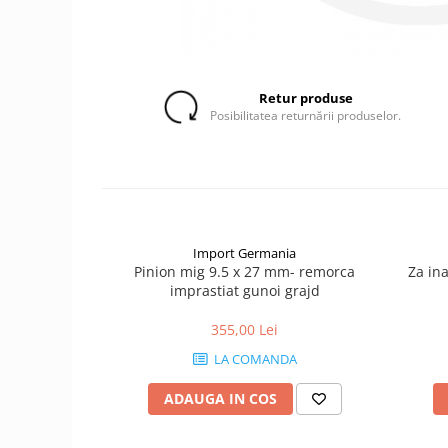
1.5.2. Cuzineti si accesorii
1.5.3. Garnituri
Retur produse
Posibilitatea returnării produselor.
1.5.4. Piese de schimb pentru
motor si accesorii
1.5.5. Pistoane & camasi piston
1.5.6. Răcire
Import Germania
Pinion mig 9.5 x 27 mm- remorca
Za in
imprastiat gunoi grajd
1.5.7. Filtre
355,00 Lei
1.5.8. Esapamente
LA COMANDA
1.5.9. Chiulasa si supape
ADAUGA IN COS
1.5.10. Distributie si accesorii