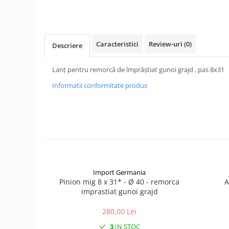
1.6. Electrice
1.6.1. Acumulatori
Caracteristici
Review-uri
(0)
Descriere
1.6.2. Alternatoare
Lanț pentru remorcă de împrăștiat gunoi grajd , pas 8x31
1.6.3. Instalații de Iluminat
Informatii conformitate produs
1.6.4. Demaroare
1.6.8. Echipamente & aparate de
masurare/testare
1.6.5. Întrerupătoare
Import Germania
Pinion mig 8 x 31* - Ø 40 - remorca
A
1.6.6 Priza & Stechere
imprastiat gunoi grajd
1.6.7. Diverse
280,00 Lei
1.7. Sisteme de franare
3
IN STOC