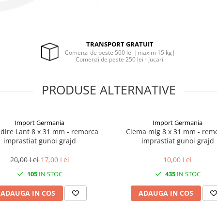
TRANSPORT GRATUIT
Comenzi de peste 500 lei |maxim 15 kg|
Comenzi de peste 250 lei - Jucarii
PRODUSE ALTERNATIVE
Import Germania
Import Germania
adire Lant 8 x 31 mm - remorca
Clema mig 8 x 31 mm - rem
imprastiat gunoi grajd
imprastiat gunoi grajd
20,00 Lei
17,00 Lei
10,00 Lei
105
IN STOC
435
IN STOC
ADAUGA IN COS
ADAUGA IN COS