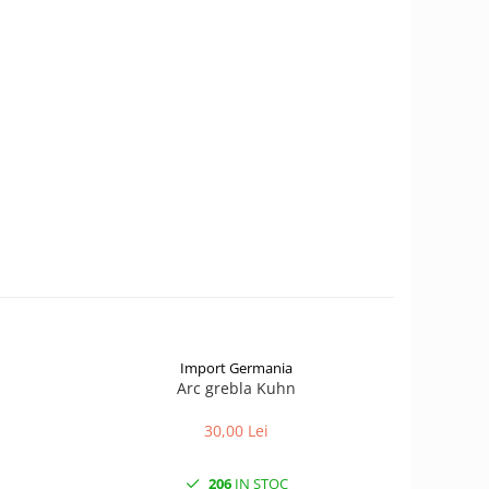
Import Germania
Arc grebla Kuhn
Coroana g
30,00 Lei
1.
206
IN STOC