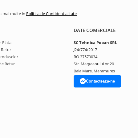
la mai multe in
Politica de Confidentialitate
DATE COMERCIALE
 Plata
SC Tehnica Popan SRL
e Retur
J24/774/2017
Produselor
RO 37579034
de Retur
Str. Margeanului nr.20
Baia Mare, Maramures
Contacteaza-ne