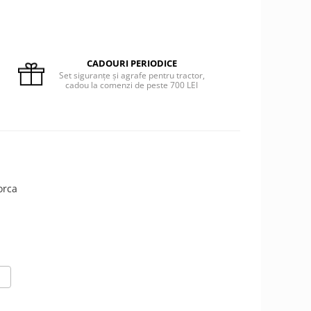
CADOURI PERIODICE
Set siguranțe și agrafe pentru tractor,
cadou la comenzi de peste 700 LEI
orca