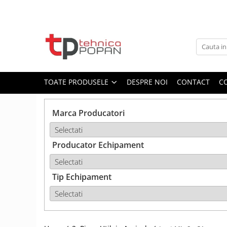
Toate Produsele
1. Piese & Accesorii Tractoare
1.1. Cabina & Caroserie
TOATE PRODUSELE
DESPRE NOI
CONTACT
C
1.1.1. Geamuri
Marca Producatori
1.1.2. Piese caroserie
Producator Echipament
1.1.3. Embleme & Abtibilduri
1.1.4. Climatizare si accesorii
Tip Echipament
1.2. Piese cu Prindere în 3
Puncte si mecanism de ridicare
1.2.1. Prindere in 3 puncte