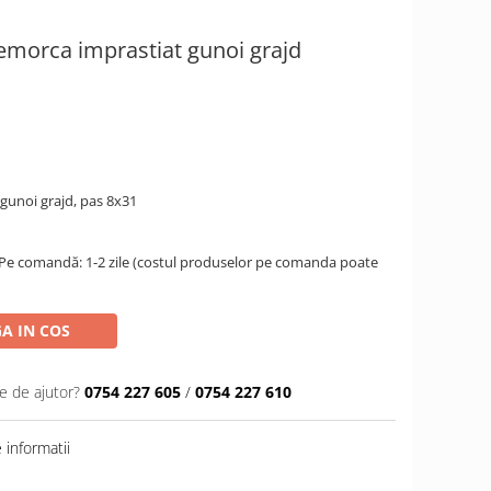
emorca imprastiat gunoi grajd
gunoi grajd, pas 8x31
 Pe comandă: 1-2 zile (costul produselor pe comanda poate
A IN COS
e de ajutor?
0754 227 605
/
0754 227 610
informatii