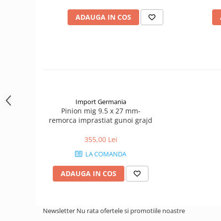
1.7.1 Cablu frana
ADAUGA IN COS
1.7.2. Placute de frana
1.7.3. Simeringuri sistem franare
1.7.4. Piese si accesorii frana
Import Germania
1.7.5. O-ring frana
Pinion mig 9.5 x 27 mm-
1.8. Transmisie
remorca imprastiat gunoi grajd
355,00 Lei
1.8.1. Prize de putere
LA COMANDA
1.8.2. Cutii viteze
ADAUGA IN COS
1.8.3. Ambreiaje
Newsletter
Nu rata ofertele si promotiile noastre
1.8.4. Transmisie punte spate