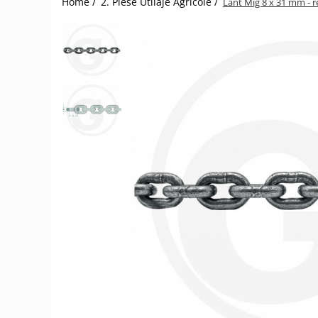
Home /
2. Piese Utilaje Agricole /
Lant Mig 8 x 31 mm - r
1.2.2. Mecanism de ridicare -
Tiranti si accesorii
1.3. Scaune & Accesorii
1.3.1. Scaune
1.4. Sisteme hidraulice pentru
tractoare
1.4.1. Pompe hidraulice
1.4.2. Joystick
1.4.3. Distribuitoare
1.4.4. Cilindri si accesorii
1.5. Motoare
1.5.1. Combustibili