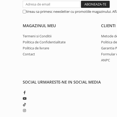
1.8.5. Transmisie punte fața 2 WD
Vreau sa primesc newsletter cu promotiile magazinului. Af
(2x4)
1.8.6. Transmisie punte fața 4 WD
MAGAZINUL MEU
CLIENTI
(4x4)
Termeni si Conditii
Metode de
1.8.7. Direcție
Politica de Confidentialitate
Politica d
Politica de livrare
Garantia 
1.8.8. Cabluri ambreiaj și
Contact
Formular 
transmisie
ANPC
1.8.9. Pompe ambreiaj
SOCIAL
URMARESTE-NE IN SOCIAL MEDIA
1.8.10. Volante
1.8.11. Ambreaje lamelare și
elastice
2. Piese Utilaje Agricole