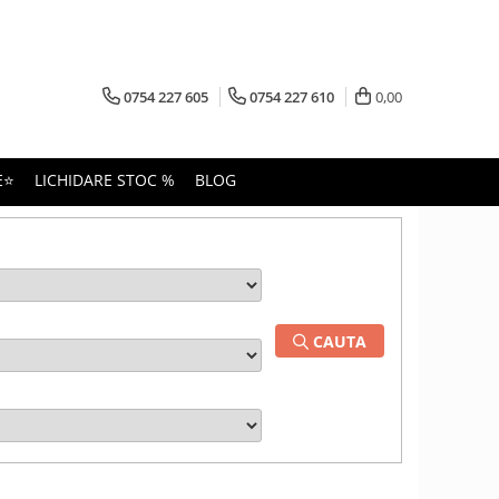
0754 227 605
0754 227 610
0,00
E⭐
LICHIDARE STOC %
BLOG
CAUTA