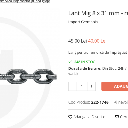
emorca imprastiat gunoi grajd
Lant Mig 8 x 31 mm - r
Import Germania
45,00 Lei
40,00 Lei
Lanț pentru remorcă de împrăștiat 
248
IN STOC
Durata de livrare:
Din Stoc: 24h /
varia)
ADAUG
Cod Produs:
222-1746
Ai nevoi
Adauga la Favorite
Cere 