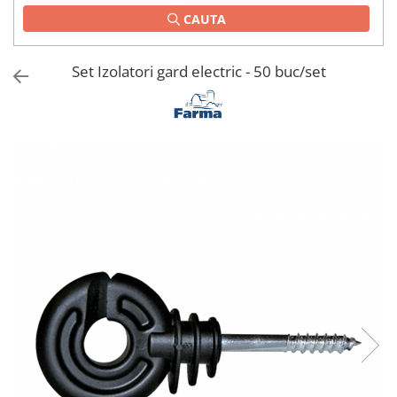
CAUTA
1.2.2. Mecanism de ridicare -
Tiranti si accesorii
Set Izolatori gard electric - 50 buc/set
1.3. Scaune & Accesorii
1.3.1. Scaune
1.4. Sisteme hidraulice pentru
tractoare
1.4.1. Pompe hidraulice
1.4.2. Joystick
1.4.3. Distribuitoare
1.4.4. Cilindri si accesorii
1.5. Motoare
1.5.1. Combustibili