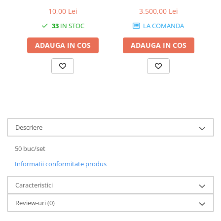
10,00 Lei
3.500,00 Lei
1.7.1 Cablu frana
33
IN STOC
LA COMANDA
1.7.2. Placute de frana
ADAUGA IN COS
ADAUGA IN COS
1.7.3. Simeringuri sistem franare
1.7.4. Piese si accesorii frana
1.7.5. O-ring frana
1.8. Transmisie
Descriere
1.8.1. Prize de putere
50 buc/set
Informatii conformitate produs
1.8.2. Cutii viteze
Caracteristici
1.8.3. Ambreiaje
Review-uri
(0)
1.8.4. Transmisie punte spate