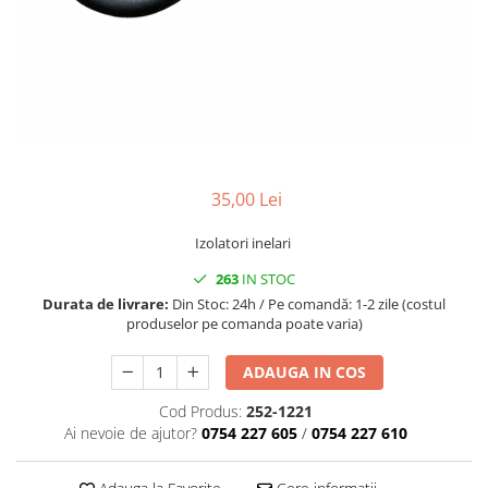
1.5.2. Cuzineti si accesorii
1.5.3. Garnituri
1.5.4. Piese de schimb pentru
motor si accesorii
35,00 Lei
1.5.5. Pistoane & camasi piston
Izolatori inelari
1.5.6. Răcire
263
IN STOC
Durata de livrare:
Din Stoc: 24h / Pe comandă: 1-2 zile (costul
1.5.7. Filtre
produselor pe comanda poate varia)
1.5.8. Esapamente
ADAUGA IN COS
Cod Produs:
252-1221
1.5.9. Chiulasa si supape
Ai nevoie de ajutor?
0754 227 605
/
0754 227 610
1.5.10. Distributie si accesorii