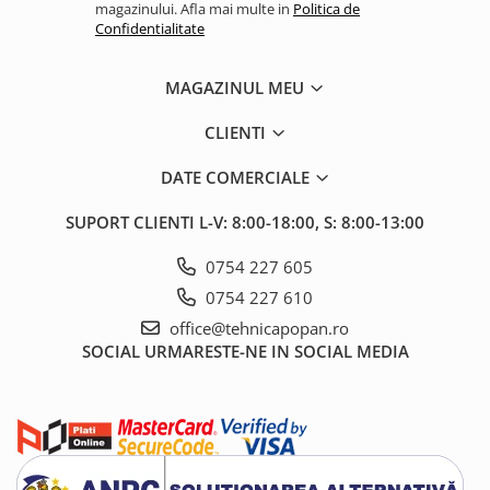
magazinului. Afla mai multe in
Politica de
Confidentialitate
2.2.1. Administrare Dejectii
2.2.2. Administrare gunoi grajd
MAGAZINUL MEU
2.3. Erbicidare & Irigare
CLIENTI
2.3.1 Erbicidare
DATE COMERCIALE
2.3.2. Irigare
SUPORT CLIENTI
L-V: 8:00-18:00, S: 8:00-13:00
2.4. Utilaje de recoltare
0754 227 605
0754 227 610
2.4.1. Piese Cositoare
office@tehnicapopan.ro
SOCIAL
URMARESTE-NE IN SOCIAL MEDIA
2.4.2. Piese Greble
2.4.3. Prese de Balotat
2.4.4. Combine