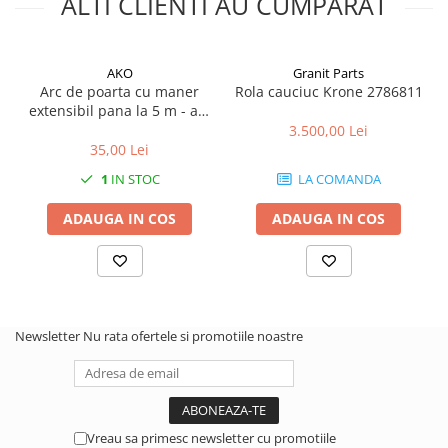
ALTI CLIENTI AU CUMPARAT
2.1. Prelucrarea Solului
2.1.1. Semănătoare
AKO
Granit Parts
Arc de poarta cu maner
Rola cauciuc Krone 2786811
2.1.2. Plug
extensibil pana la 5 m - arc
zincat Ø 50 mm
3.500,00 Lei
35,00 Lei
2.1.3. Cultivatoare
1
IN STOC
LA COMANDA
2.1.4. Grapă rotativă și cu discuri
ADAUGA IN COS
ADAUGA IN COS
2.1.5. Freză
2.1.6. Tocator resturi vegetale
2.1.8. Tavalug
Newsletter
Nu rata ofertele si promotiile noastre
2.1.7. Tocator forestier si concasor
de piatra
2.2. Administrare Dejectii &
Gunoi Grajd
Vreau sa primesc newsletter cu promotiile