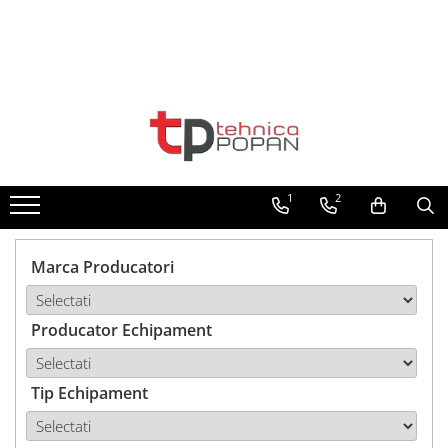
Toate Produsele
1. Piese & Accesorii Tractoare
1.1. Cabina & Caroserie
1
2
1.1.1. Geamuri
1.1.2. Piese caroserie
Marca Producatori
1.1.3. Embleme & Abtibilduri
Producator Echipament
1.1.4. Climatizare si accesorii
1.2. Piese cu Prindere în 3
Puncte si mecanism de ridicare
Tip Echipament
1.2.1. Prindere in 3 puncte