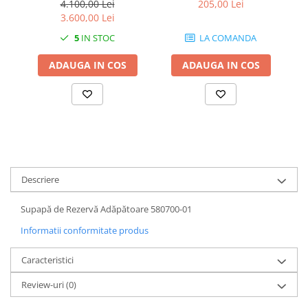
4.100,00 Lei
205,00 Lei
1.7.2. Placute de frana
3.600,00 Lei
5
IN STOC
LA COMANDA
1.7.3. Simeringuri sistem franare
ADAUGA IN COS
ADAUGA IN COS
1.7.4. Piese si accesorii frana
1.7.5. O-ring frana
1.8. Transmisie
1.8.1. Prize de putere
Descriere
1.8.2. Cutii viteze
Supapă de Rezervă Adăpătoare 580700-01
1.8.3. Ambreiaje
Informatii conformitate produs
1.8.4. Transmisie punte spate
Caracteristici
Review-uri
(0)
1.8.5. Transmisie punte fața 2 WD
(2x4)