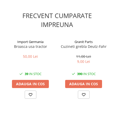
1.8.6. Transmisie punte fața 4 WD
FRECVENT CUMPARATE
(4x4)
IMPREUNA
1.8.7. Direcție
1.8.8. Cabluri ambreiaj și
Import Germania
Granit Parts
transmisie
Broasca usa tractor
Cuzineti grebla Deutz-Fahr
1.8.9. Pompe ambreiaj
50,00 Lei
11,00 Lei
9,00 Lei
1.8.10. Volante
39
IN STOC
390
IN STOC
1.8.11. Ambreaje lamelare și
elastice
ADAUGA IN COS
ADAUGA IN COS