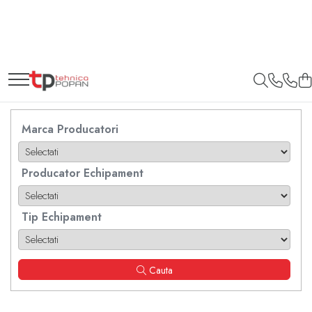
Toate Produsele
1. Piese & Accesorii Tractoare
1.1. Cabina & Caroserie
Marca Producatori
1.1.1. Geamuri
Producator Echipament
1.1.2. Piese caroserie
1.1.3. Embleme & Abtibilduri
Tip Echipament
1.1.4. Climatizare si accesorii
1.2. Piese cu Prindere în 3
Cauta
Puncte si mecanism de ridicare
1.2.1. Prindere in 3 puncte