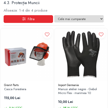
4.3. Protecția Muncii
1.2.2. Mecanism de ridicare - Tiranti si
Afiseaza:
1-
4
din
4
produse
accesorii
Filtre
1.3. Scaune & Accesorii
1.3.1. Scaune
1.4. Sisteme hidraulice pentru
tractoare
1.4.1. Pompe hidraulice
1.4.2. Joystick
1.4.3. Distribuitoare
Granit Parts
Import Germania
1.4.4. Cilindri si accesorii
Casca Forestiera
Manusi atelier negre - Gebol
Micro Flex - marimea 10
1.5. Motoare
115,00 Lei
10,00 Lei
1.5.1. Combustibili