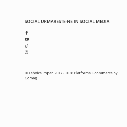
2.1. Prelucrarea Solului
2.1.1. Semănătoare
SOCIAL
URMARESTE-NE IN SOCIAL MEDIA
2.1.2. Plug
2.1.3. Cultivatoare
2.1.4. Grapă rotativă și cu discuri
2.1.5. Freză
© Tehnica Popan 2017 - 2026
Platforma E-commerce by
Gomag
2.1.6. Tocator resturi vegetale
2.1.8. Tavalug
2.1.7. Tocator forestier si concasor
de piatra
2.2. Administrare Dejectii &
Gunoi Grajd