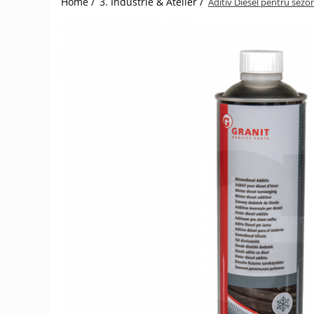
Home /
3. Industrie & Atelier /
Aditiv Diesel pentru sezo
1.2.2. Mecanism de ridicare -
Tiranti si accesorii
1.3. Scaune & Accesorii
1.3.1. Scaune
1.4. Sisteme hidraulice pentru
tractoare
1.4.1. Pompe hidraulice
1.4.2. Joystick
1.4.3. Distribuitoare
1.4.4. Cilindri si accesorii
1.5. Motoare
1.5.1. Combustibili