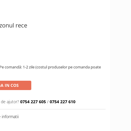
ezonul rece
 Pe comandă: 1-2 zile (costul produselor pe comanda poate
A IN COS
 de ajutor?
0754 227 605
/
0754 227 610
informatii