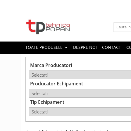
Toate Produsele
1. Piese & Accesorii Tractoare
1.1. Cabina & Caroserie
TOATE PRODUSELE
DESPRE NOI
CONTACT
C
1.1.1. Geamuri
Marca Producatori
1.1.2. Piese caroserie
Producator Echipament
1.1.3. Embleme & Abtibilduri
1.1.4. Climatizare si accesorii
Tip Echipament
1.2. Piese cu Prindere în 3
Puncte si mecanism de ridicare
1.2.1. Prindere in 3 puncte