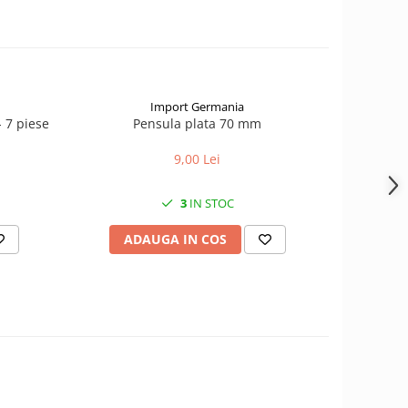
Import Germania
NOU
- 7 piese
Pensula plata 70 mm
Racleta te
9,00 Lei
3
IN STOC
ADAUGA IN COS
AD