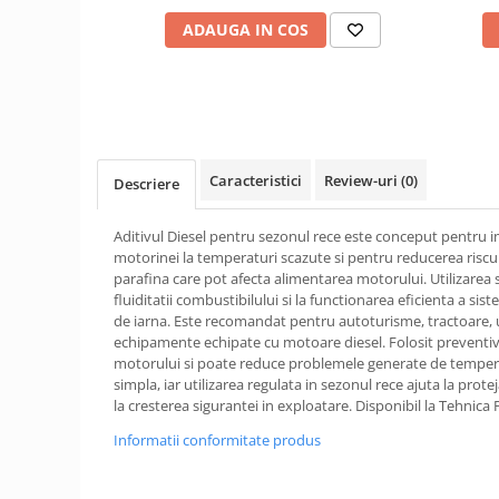
1.6. Electrice
ADAUGA IN COS
1.6.1. Acumulatori
1.6.2. Alternatoare
1.6.3. Instalații de Iluminat
Caracteristici
Review-uri
(0)
Descriere
1.6.4. Demaroare
Aditivul Diesel pentru sezonul rece este conceput pentr
motorinei la temperaturi scazute si pentru reducerea riscul
1.6.8. Echipamente & aparate de
parafina care pot afecta alimentarea motorului. Utilizarea 
masurare/testare
fluiditatii combustibilului si la functionarea eficienta a si
de iarna. Este recomandat pentru autoturisme, tractoare, ut
echipamente echipate cu motoare diesel. Folosit preventiv, 
1.6.5. Întrerupătoare
motorului si poate reduce problemele generate de temperat
simpla, iar utilizarea regulata in sezonul rece ajuta la prot
1.6.6 Priza & Stechere
la cresterea sigurantei in exploatare. Disponibil la Tehnica
Informatii conformitate produs
1.6.7. Diverse
1.7. Sisteme de franare