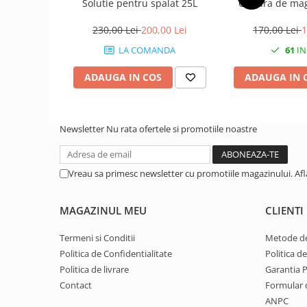
Solutie pentru spalat 25L
Clorura de ma
1.8.5. Transmisie punte fața 2 WD
230,00 Lei
200,00 Lei
170,00 Lei
1
(2x4)
LA COMANDA
61
IN
1.8.6. Transmisie punte fața 4 WD
ADAUGA IN COS
ADAUGA IN 
(4x4)
1.8.7. Direcție
Newsletter
Nu rata ofertele si promotiile noastre
1.8.8. Cabluri ambreiaj și
transmisie
Vreau sa primesc newsletter cu promotiile magazinului. Af
1.8.9. Pompe ambreiaj
MAGAZINUL MEU
CLIENTI
1.8.10. Volante
Termeni si Conditii
Metode de
1.8.11. Ambreaje lamelare și
Politica de Confidentialitate
Politica d
elastice
Politica de livrare
Garantia 
Contact
Formular 
2. Piese Utilaje Agricole
ANPC