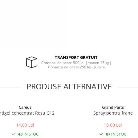
TRANSPORT GRATUIT
Comenzi de peste 500 lei |maxim 15 kg|
Comenzi de peste 250 lei - Jucarii
PRODUSE ALTERNATIVE
Careus
Granit Parts
ntigel concentrat Rosu G12
Spray pentru frane
14,00 Lei
19,00 Lei
43
IN STOC
87
IN STOC