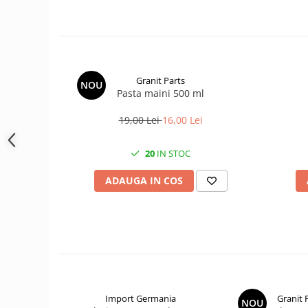
1.7.1 Cablu frana
1.7.2. Placute de frana
Granit Parts
NOU
1.7.3. Simeringuri sistem franare
Pasta maini 500 ml
1.7.4. Piese si accesorii frana
19,00 Lei
16,00 Lei
1.7.5. O-ring frana
20
IN STOC
1.8. Transmisie
ADAUGA IN COS
1.8.1. Prize de putere
1.8.2. Cutii viteze
1.8.3. Ambreiaje
1.8.4. Transmisie punte spate
Import Germania
Granit 
NOU