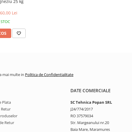
gneziu 25 kg
60,00 Lei
 STOC
COS
la mai multe in
Politica de Confidentialitate
DATE COMERCIALE
 Plata
SC Tehnica Popan SRL
e Retur
J24/774/2017
Produselor
RO 37579034
de Retur
Str. Margeanului nr.20
Baia Mare, Maramures