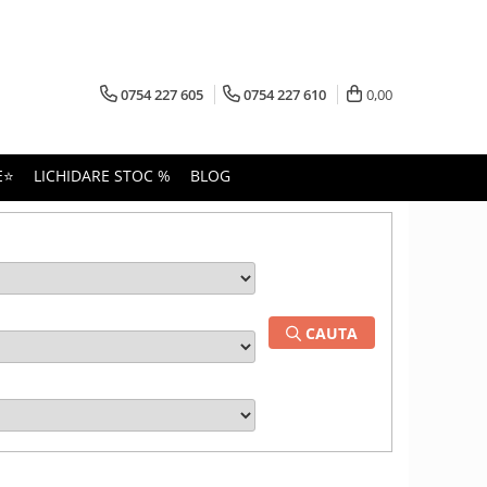
0754 227 605
0754 227 610
0,00
E⭐
LICHIDARE STOC %
BLOG
CAUTA