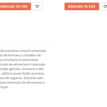
ADAUGA IN COS
ADAUGA IN COS
u imbunatatirea comportamentului
ui de formare a cristalelor de
sa contribuie la mentinerea
stemului de alimentare in perioada
ilaje agricole, camioane si alte
aditivul poate facilita pornirea
urile negative. Aplicarea este
ejarea sistemului de alimentare si
 Popan.