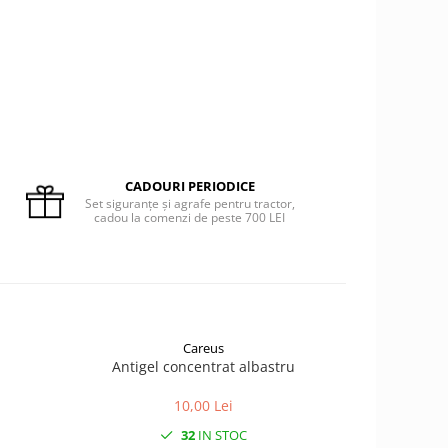
CADOURI PERIODICE
Set siguranțe și agrafe pentru tractor,
cadou la comenzi de peste 700 LEI
Careus
Antigel concentrat albastru
Aditi
10,00 Lei
32
IN STOC