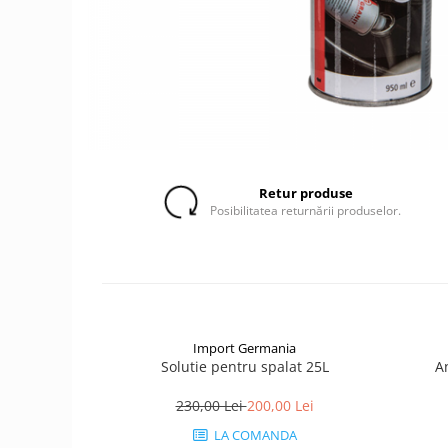
1.5.2. Cuzineti si accesorii
1.5.3. Garnituri
1.5.4. Piese de schimb pentru
motor si accesorii
Retur produse
1.5.5. Pistoane & camasi piston
Posibilitatea returnării produselor.
1.5.6. Răcire
1.5.7. Filtre
1.5.8. Esapamente
Import Germania
Solutie pentru spalat 25L
A
1.5.9. Chiulasa si supape
230,00 Lei
200,00 Lei
1.5.10. Distributie si accesorii
LA COMANDA