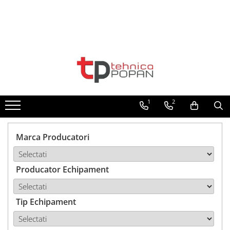
Toate Produsele
1. Piese & Accesorii Tractoare
1.1. Cabina & Caroserie
1
2
1.1.1. Geamuri
1.1.2. Piese caroserie
Marca Producatori
1.1.3. Embleme & Abtibilduri
Producator Echipament
1.1.4. Climatizare si accesorii
1.2. Piese cu Prindere în 3
Puncte si mecanism de ridicare
Tip Echipament
1.2.1. Prindere in 3 puncte