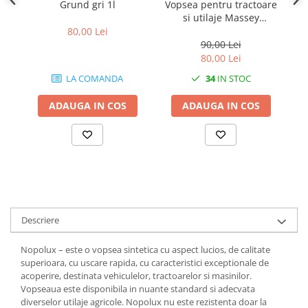
Grund gri 1l
Vopsea pentru tractoare
Vo
si utilaje Massey
s
1.7.1 Cablu frana
Ferguson Gri Argintiu
80,00 Lei
90,00 Lei
1.7.2. Placute de frana
80,00 Lei
LA COMANDA
34
IN STOC
1.7.3. Simeringuri sistem franare
ADAUGA IN COS
ADAUGA IN COS
1.7.4. Piese si accesorii frana
1.7.5. O-ring frana
1.8. Transmisie
1.8.1. Prize de putere
Descriere
1.8.2. Cutii viteze
Nopolux – este o vopsea sintetica cu aspect lucios, de calitate
superioara, cu uscare rapida, cu caracteristici exceptionale de
1.8.3. Ambreiaje
acoperire, destinata vehiculelor, tractoarelor si masinilor.
Vopseaua este disponibila in nuante standard si adecvata
1.8.4. Transmisie punte spate
diverselor utilaje agricole. Nopolux nu este rezistenta doar la