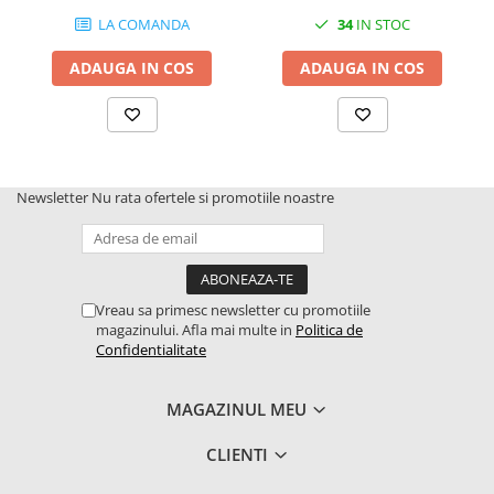
LA COMANDA
34
IN STOC
2.2.1. Administrare Dejectii
ADAUGA IN COS
ADAUGA IN COS
2.2.2. Administrare gunoi grajd
2.3. Erbicidare & Irigare
2.3.1 Erbicidare
Newsletter
Nu rata ofertele si promotiile noastre
2.3.2. Irigare
2.4. Utilaje de recoltare
2.4.1. Piese Cositoare
Vreau sa primesc newsletter cu promotiile
magazinului. Afla mai multe in
Politica de
Confidentialitate
2.4.2. Piese Greble
2.4.3. Prese de Balotat
MAGAZINUL MEU
CLIENTI
2.4.4. Combine