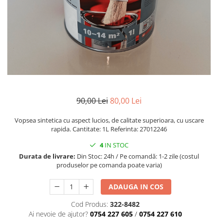
1.5.2. Cuzineti si accesorii
1.5.3. Garnituri
1.5.4. Piese de schimb pentru
motor si accesorii
1.5.5. Pistoane & camasi piston
90,00 Lei
80,00 Lei
Vopsea sintetica cu aspect lucios, de calitate superioara, cu uscare
1.5.6. Răcire
rapida. Cantitate: 1L Referinta: 27012246
1.5.7. Filtre
4
IN STOC
Durata de livrare:
Din Stoc: 24h / Pe comandă: 1-2 zile (costul
produselor pe comanda poate varia)
1.5.8. Esapamente
ADAUGA IN COS
1.5.9. Chiulasa si supape
Cod Produs:
322-8482
1.5.10. Distributie si accesorii
Ai nevoie de ajutor?
0754 227 605
/
0754 227 610