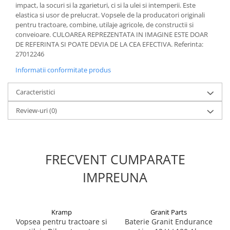
impact, la socuri si la zgarieturi, ci si la ulei si intemperii. Este
elastica si usor de prelucrat. Vopsele de la producatori originali
1.8.5. Transmisie punte fața 2 WD
pentru tractoare, combine, utilaje agricole, de constructii si
(2x4)
conveioare. CULOAREA REPREZENTATA IN IMAGINE ESTE DOAR
DE REFERINTA SI POATE DEVIA DE LA CEA EFECTIVA. Referinta:
1.8.6. Transmisie punte fața 4 WD
27012246
(4x4)
Informatii conformitate produs
1.8.7. Direcție
Caracteristici
1.8.8. Cabluri ambreiaj și
Review-uri
(0)
transmisie
1.8.9. Pompe ambreiaj
FRECVENT CUMPARATE
1.8.10. Volante
IMPREUNA
1.8.11. Ambreaje lamelare și
elastice
Kramp
Granit Parts
Vopsea pentru tractoare si
Baterie Granit Endurance
2. Piese Utilaje Agricole