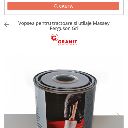
CAUTA
1.2.2. Mecanism de ridicare -
Tiranti si accesorii
Vopsea pentru tractoare si utilaje Massey
1.3. Scaune & Accesorii
Ferguson Gri
1.3.1. Scaune
1.4. Sisteme hidraulice pentru
tractoare
1.4.1. Pompe hidraulice
1.4.2. Joystick
1.4.3. Distribuitoare
1.4.4. Cilindri si accesorii
1.5. Motoare
1.5.1. Combustibili