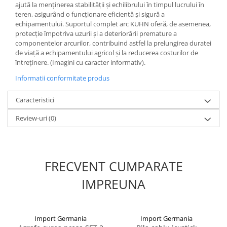
ajută la menținerea stabilității și echilibrului în timpul lucrului în
teren, asigurând o funcționare eficientă și sigură a
1.8.6. Transmisie punte fața 4 WD
echipamentului. Suportul complet arc KUHN oferă, de asemenea,
(4x4)
protecție împotriva uzurii și a deteriorării premature a
componentelor arcurilor, contribuind astfel la prelungirea duratei
de viață a echipamentului agricol și la reducerea costurilor de
1.8.7. Direcție
întreținere. (Imagini cu caracter informativ).
1.8.8. Cabluri ambreiaj și
Informatii conformitate produs
transmisie
Caracteristici
1.8.9. Pompe ambreiaj
Review-uri
(0)
1.8.10. Volante
1.8.11. Ambreaje lamelare și
FRECVENT CUMPARATE
elastice
IMPREUNA
Import Germania
Import Germania