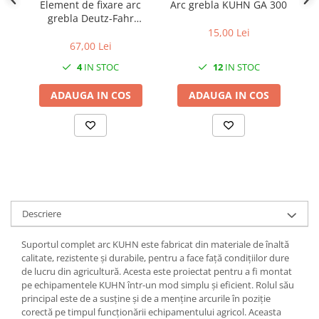
Element de fixare arc
Arc grebla KUHN GA 300
Co
1.7.2. Placute de frana
grebla Deutz-Fahr
VF06584663
15,00 Lei
67,00 Lei
1.7.3. Simeringuri sistem franare
4
IN STOC
12
IN STOC
1.7.4. Piese si accesorii frana
ADAUGA IN COS
ADAUGA IN COS
1.7.5. O-ring frana
1.8. Transmisie
1.8.1. Prize de putere
1.8.2. Cutii viteze
Descriere
1.8.3. Ambreiaje
Suportul complet arc KUHN este fabricat din materiale de înaltă
calitate, rezistente și durabile, pentru a face față condițiilor dure
1.8.4. Transmisie punte spate
de lucru din agricultură. Acesta este proiectat pentru a fi montat
pe echipamentele KUHN într-un mod simplu și eficient. Rolul său
principal este de a susține și de a menține arcurile în poziție
1.8.5. Transmisie punte fața 2 WD
corectă pe timpul funcționării echipamentului agricol. Aceasta
(2x4)