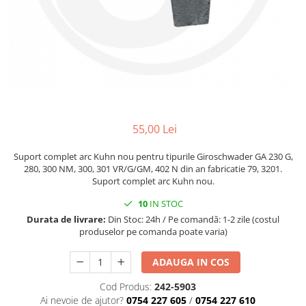
Mănuși
2.4.3. Prese de Balotat
1.5.3. Garnituri
Încălțăminte
2.4.4. Combine
3.9. Roti, role si echipamente
1.5.4. Piese de schimb pentru
de transport
motor si accesorii
2.4.5. Diverse
3.9.1. Roti din cauciuc
2.5. Zootehnie
1.5.5. Pistoane & camasi piston
2.5.1. Adapatori
55,00 Lei
1.5.6. Răcire
2.5.2. Garduri electrice
Suport complet arc Kuhn nou pentru tipurile Giroschwader GA 230 G,
1.5.7. Filtre
280, 300 NM, 300, 301 VR/G/GM, 402 N din an fabricatie 79, 3201.
Suport complet arc Kuhn nou.
2.5.3 Accesorii animale
1.5.8. Esapamente
10
IN STOC
2.5.4. Accesorii insilozare si
Durata de livrare:
Din Stoc: 24h / Pe comandă: 1-2 zile (costul
1.5.9. Chiulasa si supape
malaxoare furaje
produselor pe comanda poate varia)
1.5.10. Distributie si accesorii
BCS
ADAUGA IN COS
1.6. Electrice
Cod Produs:
242-5903
Deutz-Fahr
Ai nevoie de ajutor?
0754 227 605
/
0754 227 610