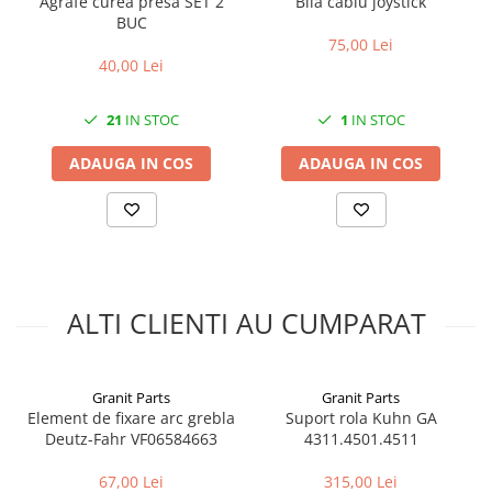
Agrafe curea presa SET 2
Bila cablu joystick
BUC
75,00 Lei
40,00 Lei
21
IN STOC
1
IN STOC
ADAUGA IN COS
ADAUGA IN COS
ALTI CLIENTI AU CUMPARAT
Granit Parts
Granit Parts
Element de fixare arc grebla
Suport rola Kuhn GA
Deutz-Fahr VF06584663
4311.4501.4511
67,00 Lei
315,00 Lei