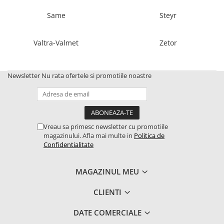
Same
Steyr
1.5.2. Cuzineti si accesorii
Valtra-Valmet
Zetor
1.5.3. Garnituri
1.5.4. Piese de schimb pentru
Newsletter
Nu rata ofertele si promotiile noastre
motor si accesorii
1.5.5. Pistoane & camasi piston
1.5.6. Răcire
Vreau sa primesc newsletter cu promotiile
magazinului. Afla mai multe in
Politica de
Confidentialitate
1.5.7. Filtre
1.5.8. Esapamente
MAGAZINUL MEU
CLIENTI
1.5.9. Chiulasa si supape
DATE COMERCIALE
1.5.10. Distributie si accesorii