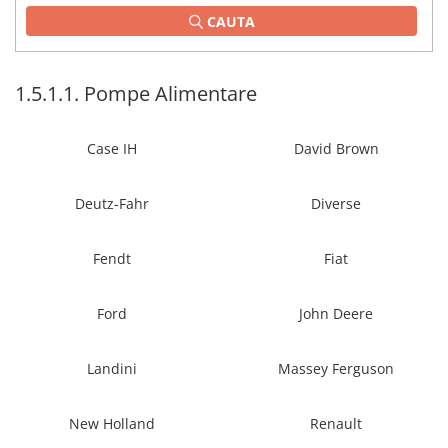
CAUTA
1.2.2. Mecanism de ridicare -
Tiranti si accesorii
1.3. Scaune & Accesorii
1.5.1.1. Pompe Alimentare
1.3.1. Scaune
Case IH
David Brown
1.4. Sisteme hidraulice pentru
tractoare
Deutz-Fahr
Diverse
1.4.1. Pompe hidraulice
Fendt
Fiat
1.4.2. Joystick
Ford
John Deere
1.4.3. Distribuitoare
Landini
Massey Ferguson
1.4.4. Cilindri si accesorii
1.5. Motoare
New Holland
Renault
1.5.1. Combustibili