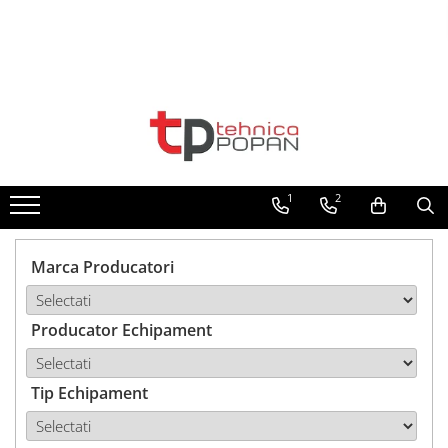
Toate Produsele
1. Piese & Accesorii Tractoare
1.1. Cabina & Caroserie
1
2
1.1.1. Geamuri
1.1.2. Piese caroserie
Marca Producatori
1.1.3. Embleme & Abtibilduri
Producator Echipament
1.1.4. Climatizare si accesorii
1.2. Piese cu Prindere în 3
Puncte si mecanism de ridicare
Tip Echipament
1.2.1. Prindere in 3 puncte