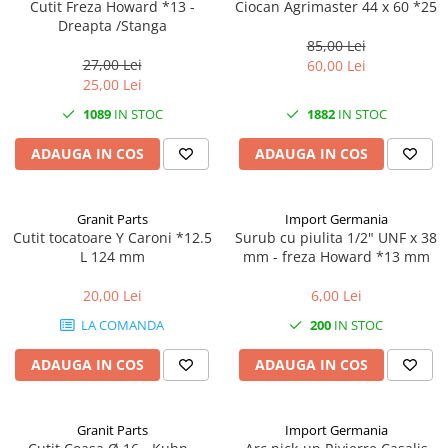
Mănuși
Cutit Freza Howard *13 -
Ciocan Agrimaster 44 x 60 *25
2.4.3. Prese de Balotat
Dreapta /Stanga
1.5.3. Garnituri
85,00 Lei
Încălțăminte
2.4.4. Combine
27,00 Lei
60,00 Lei
3.9. Roti, role si echipamente
1.5.4. Piese de schimb pentru
25,00 Lei
de transport
motor si accesorii
2.4.5. Diverse
1089
IN STOC
1882
IN STOC
3.9.1. Roti din cauciuc
2.5. Zootehnie
1.5.5. Pistoane & camasi piston
ADAUGA IN COS
ADAUGA IN COS
2.5.1. Adapatori
1.5.6. Răcire
Granit Parts
Import Germania
2.5.2. Garduri electrice
Cutit tocatoare Y Caroni *12.5
Surub cu piulita 1/2" UNF x 38
1.5.7. Filtre
L 124 mm
mm - freza Howard *13 mm
2.5.3 Accesorii animale
1.5.8. Esapamente
20,00 Lei
6,00 Lei
2.5.4. Accesorii insilozare si
LA COMANDA
200
IN STOC
1.5.9. Chiulasa si supape
malaxoare furaje
ADAUGA IN COS
ADAUGA IN COS
1.5.10. Distributie si accesorii
BCS
1.6. Electrice
Deutz-Fahr
Granit Parts
Import Germania