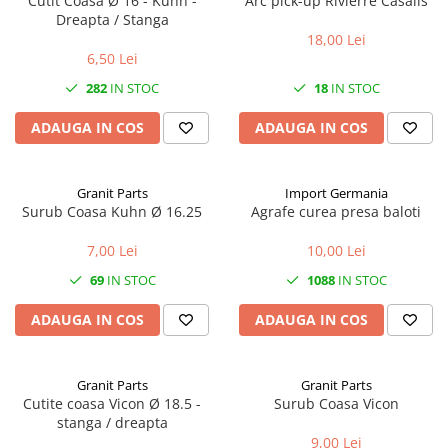
Cutit Coasa Ø 16 - Kuhn -
Arc pick-up Rivierre Casalis
1.6.1. Acumulatori
Dreapta / Stanga
Kuhn
18,00 Lei
1.6.2. Alternatoare
2.6. Incarcatoare frontale
6,50 Lei
282
IN STOC
18
IN STOC
1.6.3. Instalații de Iluminat
2.6.1. Echipamente atasabile
ADAUGA IN COS
ADAUGA IN COS
1.6.4. Demaroare
2.6.2. Piese de schimb si accesorii
2.7. Roti, anvelope & jante
1.6.8. Echipamente & aparate de
Granit Parts
Import Germania
masurare/testare
Surub Coasa Kuhn Ø 16.25
Agrafe curea presa baloti
2.7.1. Cauciucuri
7,00 Lei
10,00 Lei
1.6.5. Întrerupătoare
2.7.2. Camere
69
IN STOC
1088
IN STOC
1.6.6 Priza & Stechere
2.7.3. Accesorii
ADAUGA IN COS
ADAUGA IN COS
1.6.7. Diverse
1.7. Sisteme de franare
Granit Parts
Granit Parts
Cutite coasa Vicon Ø 18.5 -
Surub Coasa Vicon
stanga / dreapta
1.7.1 Cablu frana
9,00 Lei