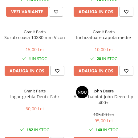
VEZI VARIANTE
ADAUGA IN COS
1.8.6. Transmisie punte fața 4 WD
(4x4)
Granit Parts
Granit Parts
1.8.7. Direcție
Surub coasa 10X30 mm Vicon
Inchizatoare capota medie
1.8.8. Cabluri ambreiaj și
15,00 Lei
10,00 Lei
transmisie
1
IN STOC
20
IN STOC
1.8.9. Pompe ambreiaj
ADAUGA IN COS
ADAUGA IN COS
1.8.10. Volante
Granit Parts
John Deere
NOU
1.8.11. Ambreaje lamelare și
Lagar grebla Deutz-Fahr
Ata de balotat John Deere tip
elastice
400+
60,00 Lei
105,00 Lei
95,00 Lei
182
IN STOC
140
IN STOC