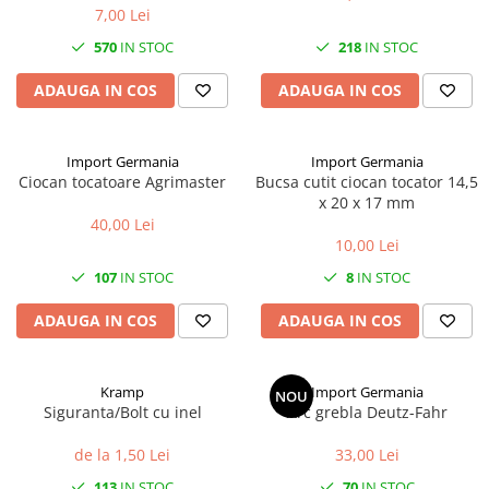
7,00 Lei
1.7.2. Placute de frana
570
IN STOC
218
IN STOC
1.7.3. Simeringuri sistem franare
ADAUGA IN COS
ADAUGA IN COS
1.7.4. Piese si accesorii frana
Import Germania
Import Germania
1.7.5. O-ring frana
Ciocan tocatoare Agrimaster
Bucsa cutit ciocan tocator 14,5
x 20 x 17 mm
1.8. Transmisie
40,00 Lei
10,00 Lei
1.8.1. Prize de putere
107
IN STOC
8
IN STOC
1.8.2. Cutii viteze
ADAUGA IN COS
ADAUGA IN COS
1.8.3. Ambreiaje
Kramp
Import Germania
NOU
1.8.4. Transmisie punte spate
Siguranta/Bolt cu inel
Arc grebla Deutz-Fahr
de la 1,50 Lei
33,00 Lei
1.8.5. Transmisie punte fața 2 WD
(2x4)
113
IN STOC
70
IN STOC