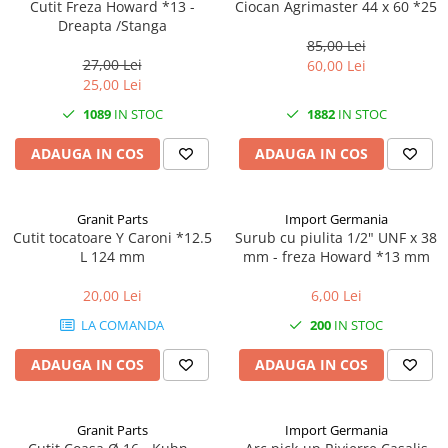
Mănuși
Cutit Freza Howard *13 -
Ciocan Agrimaster 44 x 60 *25
2.4.3. Prese de Balotat
Dreapta /Stanga
1.5.3. Garnituri
85,00 Lei
Încălțăminte
2.4.4. Combine
27,00 Lei
60,00 Lei
3.9. Roti, role si echipamente
1.5.4. Piese de schimb pentru
25,00 Lei
de transport
motor si accesorii
2.4.5. Diverse
1089
IN STOC
1882
IN STOC
3.9.1. Roti din cauciuc
2.5. Zootehnie
1.5.5. Pistoane & camasi piston
ADAUGA IN COS
ADAUGA IN COS
2.5.1. Adapatori
1.5.6. Răcire
Granit Parts
Import Germania
2.5.2. Garduri electrice
Cutit tocatoare Y Caroni *12.5
Surub cu piulita 1/2" UNF x 38
1.5.7. Filtre
L 124 mm
mm - freza Howard *13 mm
2.5.3 Accesorii animale
1.5.8. Esapamente
20,00 Lei
6,00 Lei
2.5.4. Accesorii insilozare si
LA COMANDA
200
IN STOC
1.5.9. Chiulasa si supape
malaxoare furaje
ADAUGA IN COS
ADAUGA IN COS
1.5.10. Distributie si accesorii
BCS
1.6. Electrice
Deutz-Fahr
Granit Parts
Import Germania