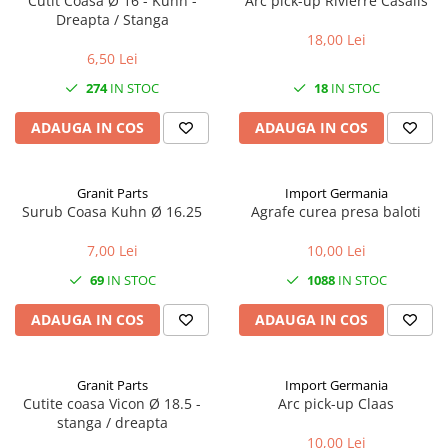
Cutit Coasa Ø 16 - Kuhn -
Arc pick-up Rivierre Casalis
1.6.1. Acumulatori
Dreapta / Stanga
Kuhn
18,00 Lei
1.6.2. Alternatoare
2.6. Incarcatoare frontale
6,50 Lei
274
IN STOC
18
IN STOC
1.6.3. Instalații de Iluminat
2.6.1. Echipamente atasabile
ADAUGA IN COS
ADAUGA IN COS
1.6.4. Demaroare
2.6.2. Piese de schimb si accesorii
2.7. Roti, anvelope & jante
1.6.8. Echipamente & aparate de
Granit Parts
Import Germania
masurare/testare
Surub Coasa Kuhn Ø 16.25
Agrafe curea presa baloti
2.7.1. Cauciucuri
7,00 Lei
10,00 Lei
1.6.5. Întrerupătoare
2.7.2. Camere
69
IN STOC
1088
IN STOC
1.6.6 Priza & Stechere
2.7.3. Accesorii
ADAUGA IN COS
ADAUGA IN COS
1.6.7. Diverse
1.7. Sisteme de franare
Granit Parts
Import Germania
Cutite coasa Vicon Ø 18.5 -
Arc pick-up Claas
stanga / dreapta
1.7.1 Cablu frana
10,00 Lei