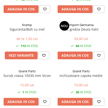
ADAUGA IN COS
ADAUGA IN COS
1.8.6. Transmisie punte fața 4 WD
(4x4)
Kramp
Import Germania
1.8.7. Direcție
NOU
Siguranta/Bolt cu inel
Arc grebla Deutz-Fahr
1.8.8. Cabluri ambreiaj și
de la 1,50 Lei
33,00 Lei
transmisie
113
IN STOC
64
IN STOC
1.8.9. Pompe ambreiaj
VEZI VARIANTE
ADAUGA IN COS
1.8.10. Volante
Granit Parts
Granit Parts
1.8.11. Ambreaje lamelare și
Surub coasa 10X30 mm Vicon
Inchizatoare capota medie
elastice
15,00 Lei
10,00 Lei
1
IN STOC
20
IN STOC
ADAUGA IN COS
ADAUGA IN COS