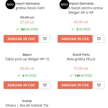
Import Germania
Import Germania
NOU
NOU
Arc grebla Deutz-Fahr
Contor baloti pentru presa
Welger AP si RP
30,00 Lei
65,00 Lei
27,00 Lei
261
IN STOC
3
IN STOC
ADAUGA IN COS
ADAUGA IN COS
Bepco
Granit Parts
Tabla pick-up Welger RP 15
Rola grebla FELLA
58,00 Lei
57,00 Lei
4
IN STOC
146
IN STOC
ADAUGA IN COS
ADAUGA IN COS
Kramp
Sfoara | Ata de balotat Tip