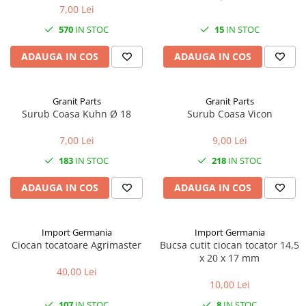
7,00 Lei
1.7.2. Placute de frana
570
IN STOC
15
IN STOC
1.7.3. Simeringuri sistem franare
ADAUGA IN COS
ADAUGA IN COS
1.7.4. Piese si accesorii frana
Granit Parts
Granit Parts
1.7.5. O-ring frana
Surub Coasa Kuhn Ø 18
Surub Coasa Vicon
1.8. Transmisie
7,00 Lei
9,00 Lei
183
IN STOC
218
IN STOC
1.8.1. Prize de putere
ADAUGA IN COS
ADAUGA IN COS
1.8.2. Cutii viteze
1.8.3. Ambreiaje
Import Germania
Import Germania
Ciocan tocatoare Agrimaster
Bucsa cutit ciocan tocator 14,5
1.8.4. Transmisie punte spate
x 20 x 17 mm
40,00 Lei
10,00 Lei
1.8.5. Transmisie punte fața 2 WD
(2x4)
107
IN STOC
8
IN STOC