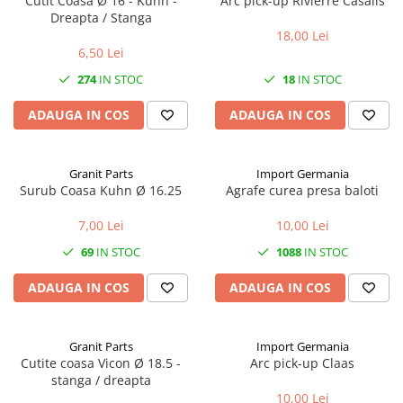
Cutit Coasa Ø 16 - Kuhn -
Arc pick-up Rivierre Casalis
1.6. Electrice
Dreapta / Stanga
18,00 Lei
6,50 Lei
1.6.1. Acumulatori
274
IN STOC
18
IN STOC
1.6.2. Alternatoare
ADAUGA IN COS
ADAUGA IN COS
1.6.3. Instalații de Iluminat
Granit Parts
Import Germania
1.6.4. Demaroare
Surub Coasa Kuhn Ø 16.25
Agrafe curea presa baloti
1.6.8. Echipamente & aparate de
7,00 Lei
10,00 Lei
masurare/testare
69
IN STOC
1088
IN STOC
1.6.5. Întrerupătoare
ADAUGA IN COS
ADAUGA IN COS
1.6.6 Priza & Stechere
Granit Parts
Import Germania
1.6.7. Diverse
Cutite coasa Vicon Ø 18.5 -
Arc pick-up Claas
stanga / dreapta
1.7. Sisteme de franare
10,00 Lei