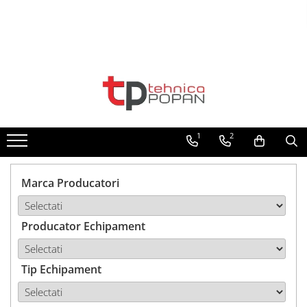
Toate Produsele
1. Piese & Accesorii Tractoare
1.1. Cabina & Caroserie
1
2
1.1.1. Geamuri
1.1.2. Piese caroserie
Marca Producatori
1.1.3. Embleme & Abtibilduri
Producator Echipament
1.1.4. Climatizare si accesorii
1.2. Piese cu Prindere în 3
Puncte si mecanism de ridicare
Tip Echipament
1.2.1. Prindere in 3 puncte