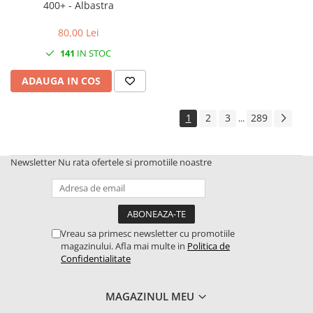
400+ - Albastra
2.4.5. Diverse
2.5. Zootehnie
80,00 Lei
141
IN STOC
2.5.1. Adapatori
ADAUGA IN COS
2.5.2. Garduri electrice
1
2
3
289
...
2.5.3 Accesorii animale
2.5.4. Accesorii insilozare si
Newsletter
Nu rata ofertele si promotiile noastre
malaxoare furaje
BCS
Vreau sa primesc newsletter cu promotiile
Deutz-Fahr
magazinului. Afla mai multe in
Politica de
Confidentialitate
Kuhn
2.6. Incarcatoare frontale
MAGAZINUL MEU