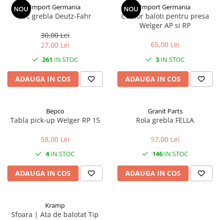
Import Germania
Import Germania
NOU
NOU
2.2.1. Administrare Dejectii
Arc grebla Deutz-Fahr
Contor baloti pentru presa
Welger AP si RP
30,00 Lei
2.2.2. Administrare gunoi grajd
65,00 Lei
27,00 Lei
2.3. Erbicidare & Irigare
261
IN STOC
3
IN STOC
2.3.1 Erbicidare
ADAUGA IN COS
ADAUGA IN COS
2.3.2. Irigare
2.4. Utilaje de recoltare
Bepco
Granit Parts
Tabla pick-up Welger RP 15
Rola grebla FELLA
2.4.1. Piese Cositoare
58,00 Lei
57,00 Lei
4
IN STOC
146
IN STOC
2.4.2. Piese Greble
ADAUGA IN COS
ADAUGA IN COS
2.4.3. Prese de Balotat
2.4.4. Combine
Kramp
Sfoara | Ata de balotat Tip