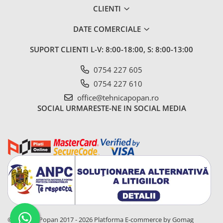
2.6.1. Echipamente atasabile
CLIENTI
DATE COMERCIALE
2.6.2. Piese de schimb si accesorii
2.7. Roti, anvelope & jante
SUPORT CLIENTI
L-V: 8:00-18:00, S: 8:00-13:00
2.7.1. Cauciucuri
0754 227 605
0754 227 610
2.7.2. Camere
office@tehnicapopan.ro
SOCIAL
URMARESTE-NE IN SOCIAL MEDIA
2.7.3. Accesorii
3. Industrie & Atelier
3.1. Aditivi si adjuvanti (spray)
3.2. Vopsele, Spray-uri &
Grunduri
3.2.2. Granit
© Tehnica Popan 2017 - 2026
Platforma E-commerce by Gomag