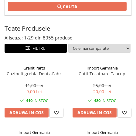
CAUTA
1.2.2. Mecanism de ridicare -
Tiranti si accesorii
1.3. Scaune & Accesorii
Toate Produsele
Afiseaza:
1-
29
din
8355
produse
1.3.1. Scaune
FILTRE
1.4. Sisteme hidraulice pentru
tractoare
Granit Parts
Import Germania
1.4.1. Pompe hidraulice
Cuzineti grebla Deutz-Fahr
Cutit Tocatoare Taarup
1.4.2. Joystick
11,00 Lei
25,00 Lei
9,00 Lei
20,00 Lei
1.4.3. Distribuitoare
410
IN STOC
480
IN STOC
1.4.4. Cilindri si accesorii
ADAUGA IN COS
ADAUGA IN COS
1.5. Motoare
Import Germania
Import Germania
1.5.1. Combustibili