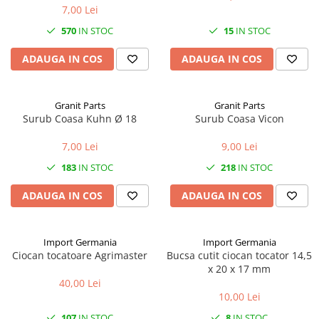
7,00 Lei
1.7.1 Cablu frana
570
IN STOC
15
IN STOC
1.7.2. Placute de frana
ADAUGA IN COS
ADAUGA IN COS
1.7.3. Simeringuri sistem franare
Granit Parts
Granit Parts
Surub Coasa Kuhn Ø 18
Surub Coasa Vicon
1.7.4. Piese si accesorii frana
7,00 Lei
9,00 Lei
1.7.5. O-ring frana
183
IN STOC
218
IN STOC
1.8. Transmisie
ADAUGA IN COS
ADAUGA IN COS
1.8.1. Prize de putere
1.8.2. Cutii viteze
Import Germania
Import Germania
Ciocan tocatoare Agrimaster
Bucsa cutit ciocan tocator 14,5
x 20 x 17 mm
1.8.3. Ambreiaje
40,00 Lei
10,00 Lei
1.8.4. Transmisie punte spate
107
IN STOC
8
IN STOC