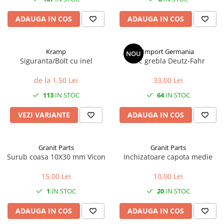
1.8.5. Transmisie punte fața 2 WD
ADAUGA IN COS
ADAUGA IN COS
(2x4)
1.8.6. Transmisie punte fața 4 WD
Kramp
Import Germania
NOU
(4x4)
Siguranta/Bolt cu inel
Arc grebla Deutz-Fahr
de la 1,50 Lei
33,00 Lei
1.8.7. Direcție
113
IN STOC
64
IN STOC
1.8.8. Cabluri ambreiaj și
transmisie
VEZI VARIANTE
ADAUGA IN COS
1.8.9. Pompe ambreiaj
Granit Parts
Granit Parts
Surub coasa 10X30 mm Vicon
Inchizatoare capota medie
1.8.10. Volante
15,00 Lei
10,00 Lei
1.8.11. Ambreaje lamelare și
1
IN STOC
20
IN STOC
elastice
ADAUGA IN COS
ADAUGA IN COS
2. Piese Utilaje Agricole