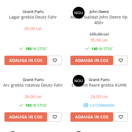
2.1. Prelucrarea Solului
Granit Parts
John Deere
NOU
Lagar grebla Deutz-Fahr
Ata de balotat John Deere tip
2.1.1. Semănătoare
400+
60,00 Lei
2.1.2. Plug
105,00 Lei
95,00 Lei
2.1.3. Cultivatoare
180
IN STOC
140
IN STOC
2.1.4. Grapă rotativă și cu discuri
ADAUGA IN COS
ADAUGA IN COS
2.1.5. Freză
Granit Parts
Granit Parts
NOU
Arc grebla rotativa Deutz-Fahr
Element fixare grebla KUHN
2.1.6. Tocator resturi vegetale
2.1.8. Tavalug
28,00 Lei
24,00 Lei
103
IN STOC
LA COMANDA
2.1.7. Tocator forestier si concasor
de piatra
ADAUGA IN COS
ADAUGA IN COS
2.2. Administrare Dejectii &
Gunoi Grajd