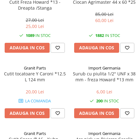
Cutit Freza Howard *13 -
Ciocan Agrimaster 44 x 60 *25
Dreapta /Stanga
1.5.2. Cuzineti si accesorii
85,00 Lei
27,00 Lei
60,00 Lei
25,00 Lei
1.5.3. Garnituri
1089
IN STOC
1882
IN STOC
1.5.4. Piese de schimb pentru
ADAUGA IN COS
ADAUGA IN COS
motor si accesorii
1.5.5. Pistoane & camasi piston
Granit Parts
Import Germania
Cutit tocatoare Y Caroni *12.5
Surub cu piulita 1/2" UNF x 38
1.5.6. Răcire
L 124 mm
mm - freza Howard *13 mm
1.5.7. Filtre
20,00 Lei
6,00 Lei
LA COMANDA
200
IN STOC
1.5.8. Esapamente
ADAUGA IN COS
ADAUGA IN COS
1.5.9. Chiulasa si supape
Granit Parts
Import Germania
1.5.10. Distributie si accesorii