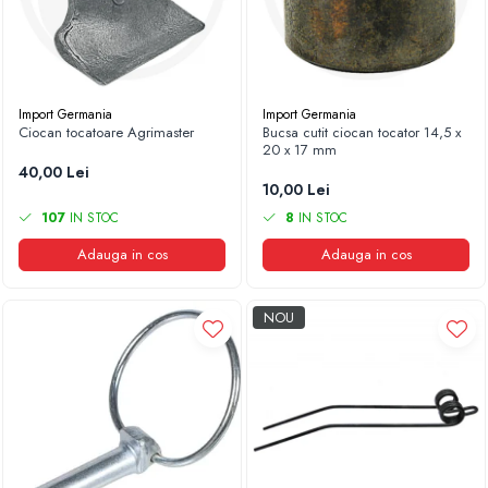
Import Germania
Import Germania
Ciocan tocatoare Agrimaster
Bucsa cutit ciocan tocator 14,5 x
20 x 17 mm
40,00 Lei
10,00 Lei
107
IN STOC
8
IN STOC
Adauga in cos
Adauga in cos
NOU