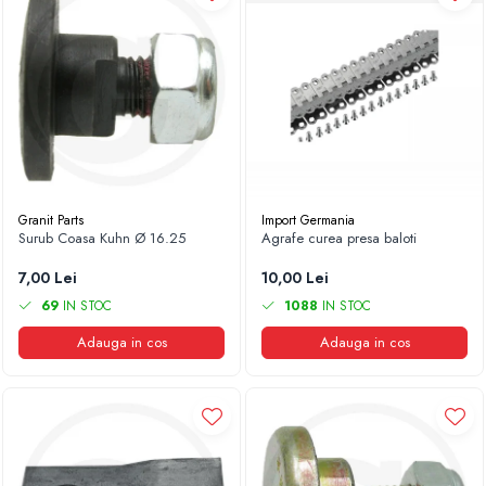
1.8.6. Transmisie punte fața 4 WD (4x4)
1.8.7. Direcție
1.8.8. Cabluri ambreiaj și transmisie
1.8.9. Pompe ambreiaj
1.8.10. Volante
Granit Parts
Import Germania
Surub Coasa Kuhn Ø 16.25
Agrafe curea presa baloti
1.8.11. Ambreaje lamelare și elastice
7,00 Lei
10,00 Lei
69
IN STOC
1088
IN STOC
Adauga in cos
Adauga in cos