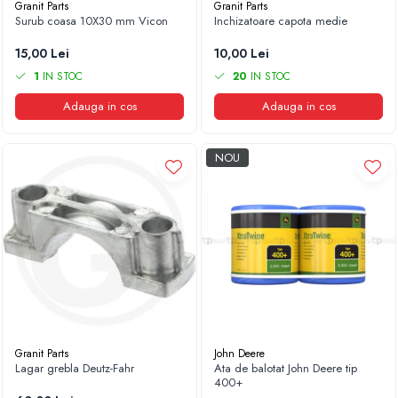
Granit Parts
Granit Parts
Surub coasa 10X30 mm Vicon
Inchizatoare capota medie
15,00 Lei
10,00 Lei
1
IN STOC
20
IN STOC
Adauga in cos
Adauga in cos
NOU
Granit Parts
John Deere
Lagar grebla Deutz-Fahr
Ata de balotat John Deere tip
400+