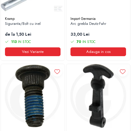
Kramp
Import Germania
Siguranta/Bolt cu inel
Arc grebla Deutz-Fahr
de la 1,50 Lei
33,00 Lei
113
IN STOC
70
IN STOC
Vezi Variante
Adauga in cos