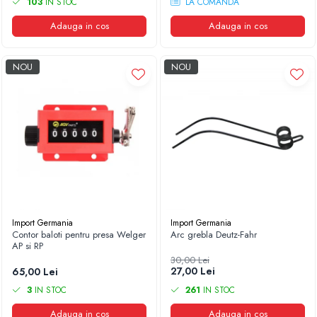
103
IN STOC
LA COMANDA
Adauga in cos
Adauga in cos
NOU
NOU
Import Germania
Import Germania
Contor baloti pentru presa Welger
Arc grebla Deutz-Fahr
AP si RP
30,00 Lei
27,00 Lei
65,00 Lei
3
IN STOC
261
IN STOC
Adauga in cos
Adauga in cos