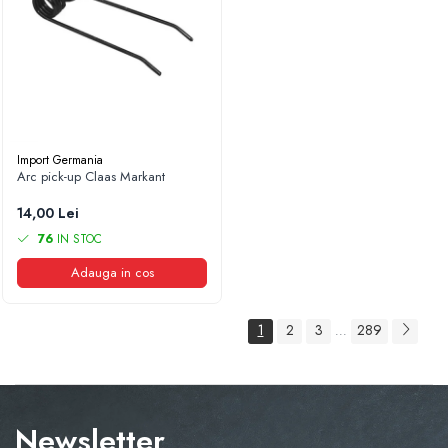
Import Germania
Arc pick-up Claas Markant
14,00 Lei
76
IN STOC
Adauga in cos
1
2
3
289
...
Newsletter