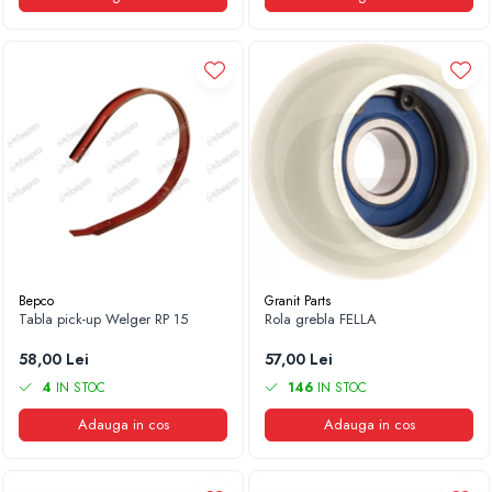
Bepco
Granit Parts
Tabla pick-up Welger RP 15
Rola grebla FELLA
58,00 Lei
57,00 Lei
4
IN STOC
146
IN STOC
Adauga in cos
Adauga in cos