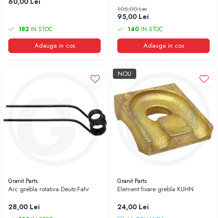
60,00 Lei
105,00 Lei
95,00 Lei
182
IN STOC
140
IN STOC
Adauga in cos
Adauga in cos
NOU
Granit Parts
Granit Parts
Arc grebla rotativa Deutz-Fahr
Element fixare grebla KUHN
28,00 Lei
24,00 Lei