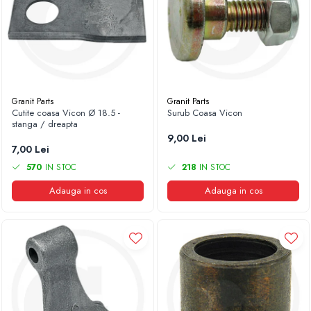
Granit Parts
Granit Parts
Cutite coasa Vicon Ø 18.5 -
Surub Coasa Vicon
stanga / dreapta
9,00 Lei
7,00 Lei
570
IN STOC
218
IN STOC
Adauga in cos
Adauga in cos