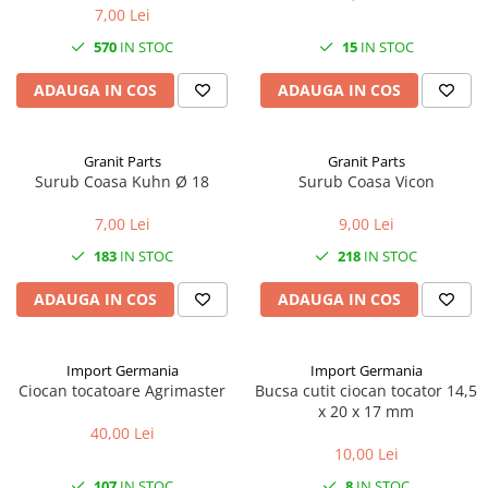
7,00 Lei
1.7.1 Cablu frana
570
IN STOC
15
IN STOC
1.7.2. Placute de frana
ADAUGA IN COS
ADAUGA IN COS
1.7.3. Simeringuri sistem franare
Granit Parts
Granit Parts
Surub Coasa Kuhn Ø 18
Surub Coasa Vicon
1.7.4. Piese si accesorii frana
7,00 Lei
9,00 Lei
1.7.5. O-ring frana
183
IN STOC
218
IN STOC
1.8. Transmisie
ADAUGA IN COS
ADAUGA IN COS
1.8.1. Prize de putere
1.8.2. Cutii viteze
Import Germania
Import Germania
Ciocan tocatoare Agrimaster
Bucsa cutit ciocan tocator 14,5
x 20 x 17 mm
1.8.3. Ambreiaje
40,00 Lei
10,00 Lei
1.8.4. Transmisie punte spate
107
IN STOC
8
IN STOC