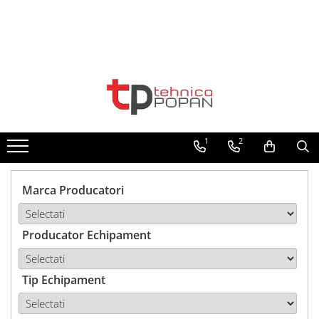
Toate Produsele
1. Piese & Accesorii Tractoare
1.1. Cabina & Caroserie
1
2
1.1.1. Geamuri
1.1.2. Piese caroserie
Marca Producatori
1.1.3. Embleme & Abtibilduri
Producator Echipament
1.1.4. Climatizare si accesorii
1.2. Piese cu Prindere în 3
Puncte si mecanism de ridicare
Tip Echipament
1.2.1. Prindere in 3 puncte