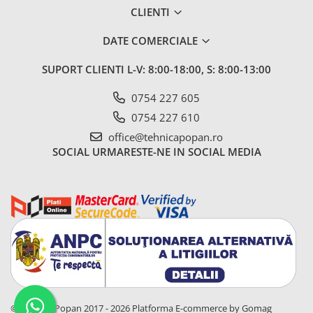
2.6.1. Echipamente atasabile
CLIENTI
DATE COMERCIALE
2.6.2. Piese de schimb si accesorii
2.7. Roti, anvelope & jante
SUPORT CLIENTI
L-V: 8:00-18:00, S: 8:00-13:00
2.7.1. Cauciucuri
0754 227 605
0754 227 610
2.7.2. Camere
office@tehnicapopan.ro
SOCIAL
URMARESTE-NE IN SOCIAL MEDIA
2.7.3. Accesorii
3. Industrie & Atelier
3.1. Aditivi si adjuvanti (spray)
3.2. Vopsele, Spray-uri &
Grunduri
3.2.2. Granit
© Tehnica Popan 2017 - 2026
Platforma E-commerce by Gomag