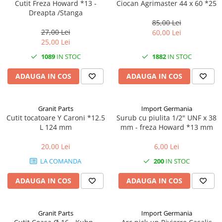
Cutit Freza Howard *13 -
Ciocan Agrimaster 44 x 60 *25
Dreapta /Stanga
1.5.2. Cuzineti si accesorii
85,00 Lei
27,00 Lei
60,00 Lei
25,00 Lei
1.5.3. Garnituri
1089
IN STOC
1882
IN STOC
1.5.4. Piese de schimb pentru
ADAUGA IN COS
ADAUGA IN COS
motor si accesorii
1.5.5. Pistoane & camasi piston
Granit Parts
Import Germania
Cutit tocatoare Y Caroni *12.5
Surub cu piulita 1/2" UNF x 38
1.5.6. Răcire
L 124 mm
mm - freza Howard *13 mm
1.5.7. Filtre
20,00 Lei
6,00 Lei
LA COMANDA
200
IN STOC
1.5.8. Esapamente
ADAUGA IN COS
ADAUGA IN COS
1.5.9. Chiulasa si supape
Granit Parts
Import Germania
1.5.10. Distributie si accesorii