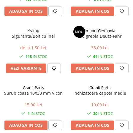
1.8.5. Transmisie punte fața 2 WD
ADAUGA IN COS
ADAUGA IN COS
(2x4)
1.8.6. Transmisie punte fața 4 WD
Kramp
Import Germania
NOU
(4x4)
Siguranta/Bolt cu inel
Arc grebla Deutz-Fahr
de la 1,50 Lei
33,00 Lei
1.8.7. Direcție
113
IN STOC
64
IN STOC
1.8.8. Cabluri ambreiaj și
transmisie
VEZI VARIANTE
ADAUGA IN COS
1.8.9. Pompe ambreiaj
Granit Parts
Granit Parts
Surub coasa 10X30 mm Vicon
Inchizatoare capota medie
1.8.10. Volante
15,00 Lei
10,00 Lei
1.8.11. Ambreaje lamelare și
1
IN STOC
20
IN STOC
elastice
ADAUGA IN COS
ADAUGA IN COS
2. Piese Utilaje Agricole