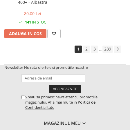
400+ - Albastra
2.4.5. Diverse
2.5. Zootehnie
80,00 Lei
141
IN STOC
2.5.1. Adapatori
ADAUGA IN COS
2.5.2. Garduri electrice
1
2
3
289
...
2.5.3 Accesorii animale
2.5.4. Accesorii insilozare si
Newsletter
Nu rata ofertele si promotiile noastre
malaxoare furaje
BCS
Vreau sa primesc newsletter cu promotiile
Deutz-Fahr
magazinului. Afla mai multe in
Politica de
Confidentialitate
Kuhn
2.6. Incarcatoare frontale
MAGAZINUL MEU