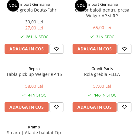
Import Germania
Import Germania
NOU
NOU
2.2.1. Administrare Dejectii
Arc grebla Deutz-Fahr
Contor baloti pentru presa
Welger AP si RP
30,00 Lei
2.2.2. Administrare gunoi grajd
65,00 Lei
27,00 Lei
2.3. Erbicidare & Irigare
261
IN STOC
3
IN STOC
2.3.1 Erbicidare
ADAUGA IN COS
ADAUGA IN COS
2.3.2. Irigare
2.4. Utilaje de recoltare
Bepco
Granit Parts
Tabla pick-up Welger RP 15
Rola grebla FELLA
2.4.1. Piese Cositoare
58,00 Lei
57,00 Lei
4
IN STOC
146
IN STOC
2.4.2. Piese Greble
ADAUGA IN COS
ADAUGA IN COS
2.4.3. Prese de Balotat
2.4.4. Combine
Kramp
Sfoara | Ata de balotat Tip