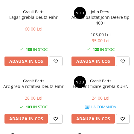
2.1. Prelucrarea Solului
Granit Parts
John Deere
NOU
Lagar grebla Deutz-Fahr
Ata de balotat John Deere tip
2.1.1. Semănătoare
400+
60,00 Lei
2.1.2. Plug
105,00 Lei
95,00 Lei
2.1.3. Cultivatoare
180
IN STOC
128
IN STOC
2.1.4. Grapă rotativă și cu discuri
ADAUGA IN COS
ADAUGA IN COS
2.1.5. Freză
Granit Parts
Granit Parts
NOU
Arc grebla rotativa Deutz-Fahr
Element fixare grebla KUHN
2.1.6. Tocator resturi vegetale
2.1.8. Tavalug
28,00 Lei
24,00 Lei
103
IN STOC
LA COMANDA
2.1.7. Tocator forestier si concasor
de piatra
ADAUGA IN COS
ADAUGA IN COS
2.2. Administrare Dejectii &
Gunoi Grajd