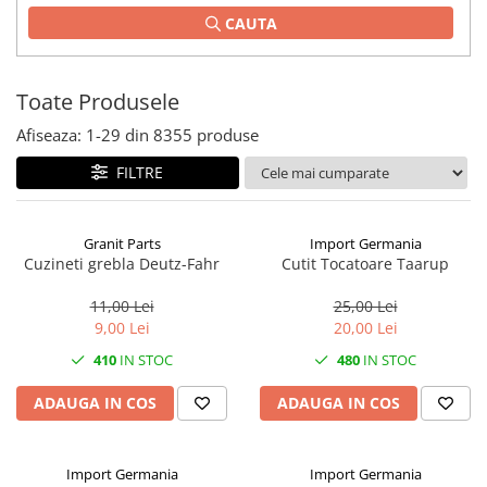
CAUTA
1.2.2. Mecanism de ridicare -
Tiranti si accesorii
1.3. Scaune & Accesorii
Toate Produsele
Afiseaza:
1-
29
din
8355
produse
1.3.1. Scaune
FILTRE
1.4. Sisteme hidraulice pentru
tractoare
Granit Parts
Import Germania
1.4.1. Pompe hidraulice
Cuzineti grebla Deutz-Fahr
Cutit Tocatoare Taarup
1.4.2. Joystick
11,00 Lei
25,00 Lei
9,00 Lei
20,00 Lei
1.4.3. Distribuitoare
410
IN STOC
480
IN STOC
1.4.4. Cilindri si accesorii
ADAUGA IN COS
ADAUGA IN COS
1.5. Motoare
Import Germania
Import Germania
1.5.1. Combustibili