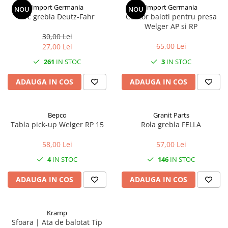
Import Germania
Import Germania
NOU
NOU
2.2.1. Administrare Dejectii
Arc grebla Deutz-Fahr
Contor baloti pentru presa
Welger AP si RP
30,00 Lei
2.2.2. Administrare gunoi grajd
65,00 Lei
27,00 Lei
2.3. Erbicidare & Irigare
261
IN STOC
3
IN STOC
2.3.1 Erbicidare
ADAUGA IN COS
ADAUGA IN COS
2.3.2. Irigare
2.4. Utilaje de recoltare
Bepco
Granit Parts
Tabla pick-up Welger RP 15
Rola grebla FELLA
2.4.1. Piese Cositoare
58,00 Lei
57,00 Lei
4
IN STOC
146
IN STOC
2.4.2. Piese Greble
ADAUGA IN COS
ADAUGA IN COS
2.4.3. Prese de Balotat
2.4.4. Combine
Kramp
Sfoara | Ata de balotat Tip