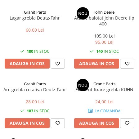
2.1. Prelucrarea Solului
Granit Parts
John Deere
NOU
Lagar grebla Deutz-Fahr
Ata de balotat John Deere tip
2.1.1. Semănătoare
400+
60,00 Lei
2.1.2. Plug
105,00 Lei
95,00 Lei
2.1.3. Cultivatoare
180
IN STOC
140
IN STOC
2.1.4. Grapă rotativă și cu discuri
ADAUGA IN COS
ADAUGA IN COS
2.1.5. Freză
Granit Parts
Granit Parts
NOU
Arc grebla rotativa Deutz-Fahr
Element fixare grebla KUHN
2.1.6. Tocator resturi vegetale
2.1.8. Tavalug
28,00 Lei
24,00 Lei
103
IN STOC
LA COMANDA
2.1.7. Tocator forestier si concasor
de piatra
ADAUGA IN COS
ADAUGA IN COS
2.2. Administrare Dejectii &
Gunoi Grajd