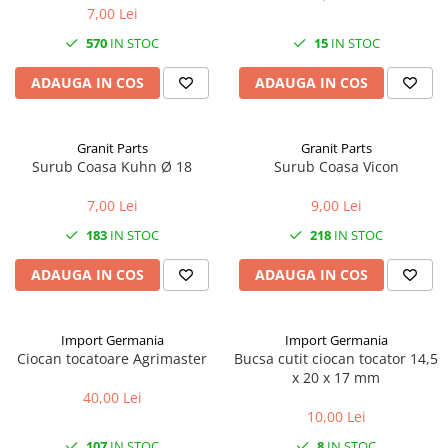
7,00 Lei
1.7.1 Cablu frana
570
IN STOC
15
IN STOC
1.7.2. Placute de frana
ADAUGA IN COS
ADAUGA IN COS
1.7.3. Simeringuri sistem franare
Granit Parts
Granit Parts
Surub Coasa Kuhn Ø 18
Surub Coasa Vicon
1.7.4. Piese si accesorii frana
7,00 Lei
9,00 Lei
1.7.5. O-ring frana
183
IN STOC
218
IN STOC
1.8. Transmisie
ADAUGA IN COS
ADAUGA IN COS
1.8.1. Prize de putere
1.8.2. Cutii viteze
Import Germania
Import Germania
Ciocan tocatoare Agrimaster
Bucsa cutit ciocan tocator 14,5
x 20 x 17 mm
1.8.3. Ambreiaje
40,00 Lei
10,00 Lei
1.8.4. Transmisie punte spate
107
IN STOC
8
IN STOC