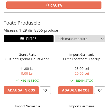
CAUTA
1.2.2. Mecanism de ridicare -
Tiranti si accesorii
1.3. Scaune & Accesorii
Toate Produsele
Afiseaza:
1-
29
din
8355
produse
1.3.1. Scaune
FILTRE
1.4. Sisteme hidraulice pentru
tractoare
Granit Parts
Import Germania
1.4.1. Pompe hidraulice
Cuzineti grebla Deutz-Fahr
Cutit Tocatoare Taarup
1.4.2. Joystick
11,00 Lei
25,00 Lei
9,00 Lei
20,00 Lei
1.4.3. Distribuitoare
410
IN STOC
480
IN STOC
1.4.4. Cilindri si accesorii
ADAUGA IN COS
ADAUGA IN COS
1.5. Motoare
Import Germania
Import Germania
1.5.1. Combustibili