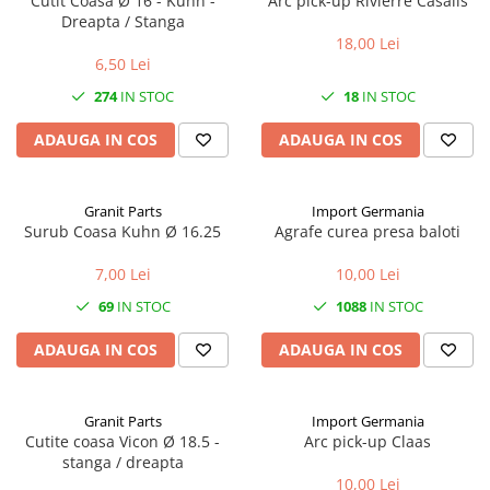
Cutit Coasa Ø 16 - Kuhn -
Arc pick-up Rivierre Casalis
1.6. Electrice
Dreapta / Stanga
18,00 Lei
6,50 Lei
1.6.1. Acumulatori
274
IN STOC
18
IN STOC
1.6.2. Alternatoare
ADAUGA IN COS
ADAUGA IN COS
1.6.3. Instalații de Iluminat
Granit Parts
Import Germania
1.6.4. Demaroare
Surub Coasa Kuhn Ø 16.25
Agrafe curea presa baloti
1.6.8. Echipamente & aparate de
7,00 Lei
10,00 Lei
masurare/testare
69
IN STOC
1088
IN STOC
1.6.5. Întrerupătoare
ADAUGA IN COS
ADAUGA IN COS
1.6.6 Priza & Stechere
Granit Parts
Import Germania
1.6.7. Diverse
Cutite coasa Vicon Ø 18.5 -
Arc pick-up Claas
stanga / dreapta
1.7. Sisteme de franare
10,00 Lei