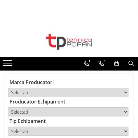
Toate Produsele
1. Piese & Accesorii Tractoare
1.1. Cabina & Caroserie
1
2
1.1.1. Geamuri
1.1.2. Piese caroserie
Marca Producatori
1.1.3. Embleme & Abtibilduri
Producator Echipament
1.1.4. Climatizare si accesorii
1.2. Piese cu Prindere în 3
Puncte si mecanism de ridicare
Tip Echipament
1.2.1. Prindere in 3 puncte