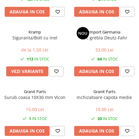
1.8.5. Transmisie punte fața 2 WD
ADAUGA IN COS
ADAUGA IN COS
(2x4)
1.8.6. Transmisie punte fața 4 WD
Kramp
Import Germania
NOU
(4x4)
Siguranta/Bolt cu inel
Arc grebla Deutz-Fahr
de la 1,50 Lei
33,00 Lei
1.8.7. Direcție
113
IN STOC
64
IN STOC
1.8.8. Cabluri ambreiaj și
transmisie
VEZI VARIANTE
ADAUGA IN COS
1.8.9. Pompe ambreiaj
Granit Parts
Granit Parts
Surub coasa 10X30 mm Vicon
Inchizatoare capota medie
1.8.10. Volante
15,00 Lei
10,00 Lei
1.8.11. Ambreaje lamelare și
1
IN STOC
20
IN STOC
elastice
ADAUGA IN COS
ADAUGA IN COS
2. Piese Utilaje Agricole