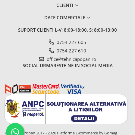
2.6.1. Echipamente atasabile
CLIENTI
DATE COMERCIALE
2.6.2. Piese de schimb si accesorii
2.7. Roti, anvelope & jante
SUPORT CLIENTI
L-V: 8:00-18:00, S: 8:00-13:00
2.7.1. Cauciucuri
0754 227 605
0754 227 610
2.7.2. Camere
office@tehnicapopan.ro
SOCIAL
URMARESTE-NE IN SOCIAL MEDIA
2.7.3. Accesorii
3. Industrie & Atelier
3.1. Aditivi si adjuvanti (spray)
3.2. Vopsele, Spray-uri &
Grunduri
3.2.2. Granit
© Tehnica Popan 2017 - 2026
Platforma E-commerce by Gomag