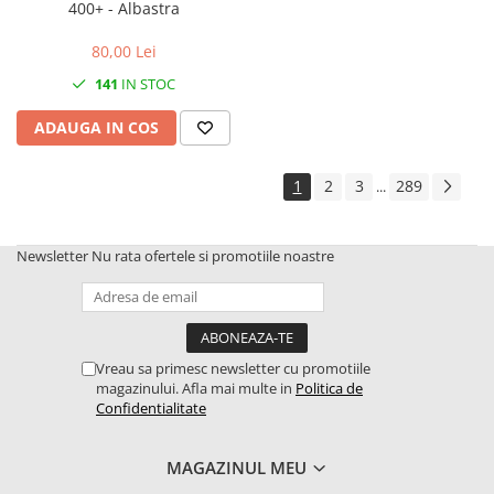
400+ - Albastra
2.4.5. Diverse
2.5. Zootehnie
80,00 Lei
141
IN STOC
2.5.1. Adapatori
ADAUGA IN COS
2.5.2. Garduri electrice
1
2
3
289
...
2.5.3 Accesorii animale
2.5.4. Accesorii insilozare si
Newsletter
Nu rata ofertele si promotiile noastre
malaxoare furaje
BCS
Vreau sa primesc newsletter cu promotiile
Deutz-Fahr
magazinului. Afla mai multe in
Politica de
Confidentialitate
Kuhn
2.6. Incarcatoare frontale
MAGAZINUL MEU