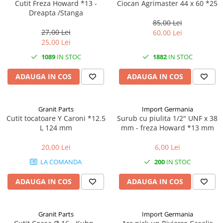
Cutit Freza Howard *13 -
Ciocan Agrimaster 44 x 60 *25
Dreapta /Stanga
1.5.2. Cuzineti si accesorii
85,00 Lei
27,00 Lei
60,00 Lei
25,00 Lei
1.5.3. Garnituri
1089
IN STOC
1882
IN STOC
1.5.4. Piese de schimb pentru
ADAUGA IN COS
ADAUGA IN COS
motor si accesorii
1.5.5. Pistoane & camasi piston
Granit Parts
Import Germania
Cutit tocatoare Y Caroni *12.5
Surub cu piulita 1/2" UNF x 38
1.5.6. Răcire
L 124 mm
mm - freza Howard *13 mm
1.5.7. Filtre
20,00 Lei
6,00 Lei
LA COMANDA
200
IN STOC
1.5.8. Esapamente
ADAUGA IN COS
ADAUGA IN COS
1.5.9. Chiulasa si supape
Granit Parts
Import Germania
1.5.10. Distributie si accesorii