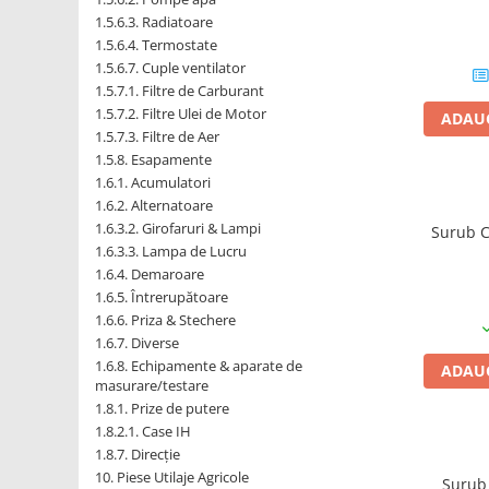
1.5.6.3. Radiatoare
1.5.6.4. Termostate
1.5.2. Cuzineti si accesorii
1.5.6.7. Cuple ventilator
1.5.7.1. Filtre de Carburant
1.5.3. Garnituri
1.5.7.2. Filtre Ulei de Motor
ADAUG
1.5.7.3. Filtre de Aer
1.5.4. Piese de schimb pentru
1.5.8. Esapamente
motor si accesorii
1.6.1. Acumulatori
1.6.2. Alternatoare
1.5.5. Pistoane & camasi piston
1.6.3.2. Girofaruri & Lampi
Surub C
1.6.3.3. Lampa de Lucru
1.5.6. Răcire
1.6.4. Demaroare
1.6.5. Întrerupătoare
1.6.6. Priza & Stechere
1.5.7. Filtre
1.6.7. Diverse
1.6.8. Echipamente & aparate de
ADAUG
1.5.8. Esapamente
masurare/testare
1.8.1. Prize de putere
1.5.9. Chiulasa si supape
1.8.2.1. Case IH
1.8.7. Direcție
1.5.10. Distributie si accesorii
10. Piese Utilaje Agricole
Surub