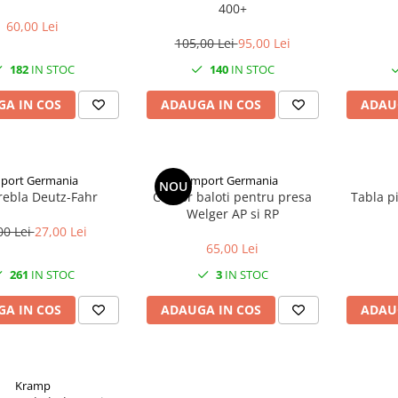
400+
60,00 Lei
105,00 Lei
95,00 Lei
182
IN STOC
140
IN STOC
A IN COS
ADAUGA IN COS
ADAU
port Germania
Import Germania
NOU
rebla Deutz-Fahr
Contor baloti pentru presa
Tabla p
Welger AP si RP
00 Lei
27,00 Lei
65,00 Lei
261
IN STOC
3
IN STOC
A IN COS
ADAUGA IN COS
ADAU
Kramp