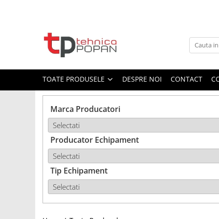
Toate Produsele
1. Piese & Accesorii Tractoare
1.1. Cabina & Caroserie
TOATE PRODUSELE
DESPRE NOI
CONTACT
C
1.1.1. Geamuri
Marca Producatori
1.1.2. Piese caroserie
Producator Echipament
1.1.3. Embleme & Abtibilduri
1.1.4. Climatizare si accesorii
Tip Echipament
1.2. Piese cu Prindere în 3
Puncte si mecanism de ridicare
1.2.1. Prindere in 3 puncte