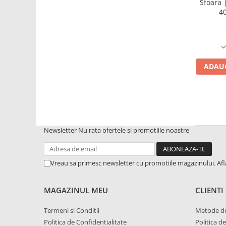
Sfoara 
40
1.8.5. Transmisie punte fața 2 WD
(2x4)
1.8.6. Transmisie punte fața 4 WD
(4x4)
ADAUG
1.8.7. Direcție
1.8.8. Cabluri ambreiaj și
transmisie
Newsletter
Nu rata ofertele si promotiile noastre
1.8.9. Pompe ambreiaj
1.8.10. Volante
Vreau sa primesc newsletter cu promotiile magazinului. Af
1.8.11. Ambreaje lamelare și
MAGAZINUL MEU
CLIENTI
elastice
Termeni si Conditii
Metode de
2. Piese Utilaje Agricole
Politica de Confidentialitate
Politica d