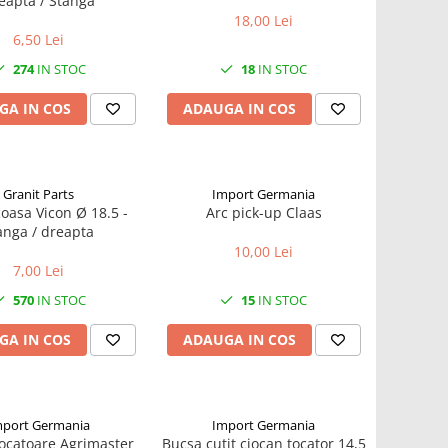
eapta / Stanga
18,00 Lei
6,50 Lei
274
IN STOC
18
IN STOC
GA IN COS
ADAUGA IN COS
Granit Parts
Import Germania
coasa Vicon Ø 18.5 -
Arc pick-up Claas
anga / dreapta
10,00 Lei
7,00 Lei
570
IN STOC
15
IN STOC
GA IN COS
ADAUGA IN COS
mport Germania
Import Germania
ocatoare Agrimaster
Bucsa cutit ciocan tocator 14,5