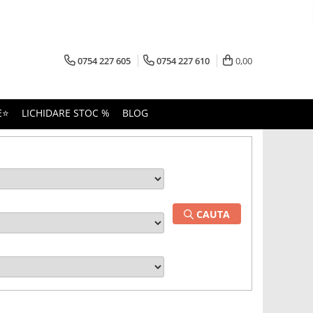
0754 227 605
0754 227 610
0,00
E⭐
LICHIDARE STOC %
BLOG
CAUTA