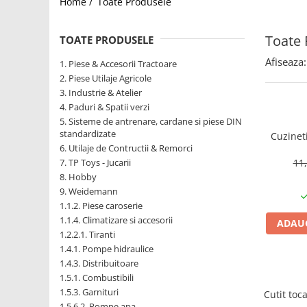
Home /
Toate Produsele
1.2.2. Mecanism de ridicare -
Toate 
Tiranti si accesorii
TOATE PRODUSELE
1.3. Scaune & Accesorii
Afiseaza:
1. Piese & Accesorii Tractoare
2. Piese Utilaje Agricole
1.3.1. Scaune
3. Industrie & Atelier
4. Paduri & Spatii verzi
1.4. Sisteme hidraulice pentru
5. Sisteme de antrenare, cardane si piese DIN
tractoare
standardizate
Cuzinet
6. Utilaje de Contructii & Remorci
1.4.1. Pompe hidraulice
7. TP Toys - Jucarii
11
8. Hobby
1.4.2. Joystick
9. Weidemann
1.1.2. Piese caroserie
1.1.4. Climatizare si accesorii
1.4.3. Distribuitoare
ADAUG
1.2.2.1. Tiranti
1.4.1. Pompe hidraulice
1.4.4. Cilindri si accesorii
1.4.3. Distribuitoare
1.5. Motoare
1.5.1. Combustibili
1.5.3. Garnituri
Cutit toc
1.5.1. Combustibili
1.5.6.2. Pompe apa