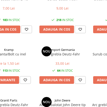
7,00 Lei
9,00 Lei
183
IN STOC
218
IN STOC
A IN COS
ADAUGA IN COS
ADAU
Kramp
Import Germania
NOU
anta/Bolt cu inel
Arc grebla Deutz-Fahr
e la 1,50 Lei
33,00 Lei
113
IN STOC
64
IN STOC
VARIANTE
ADAUGA IN COS
ADAU
Granit Parts
John Deere
NOU
grebla Deutz-Fahr
Ata de balotat John Deere tip
Arc grebl