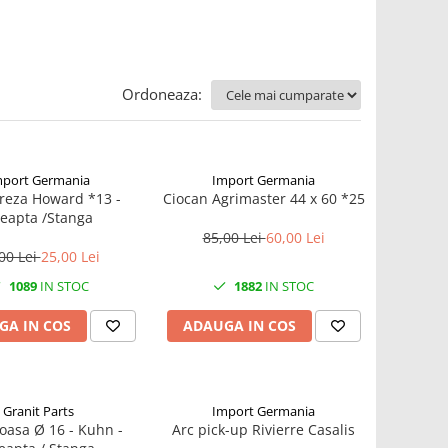
Ordoneaza:
mport Germania
Import Germania
Freza Howard *13 -
Ciocan Agrimaster 44 x 60 *25
eapta /Stanga
85,00 Lei
60,00 Lei
00 Lei
25,00 Lei
1089
IN STOC
1882
IN STOC
GA IN COS
ADAUGA IN COS
Granit Parts
Import Germania
Coasa Ø 16 - Kuhn -
Arc pick-up Rivierre Casalis