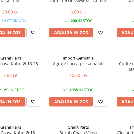
L 124 mm
mm - freza Howard *13 mm
Dr
20,00 Lei
6,00 Lei
LA COMANDA
200
IN STOC
A IN COS
ADAUGA IN COS
ADAU
Granit Parts
Import Germania
oasa Kuhn Ø 16.25
Agrafe curea presa baloti
Cutite 
st
7,00 Lei
10,00 Lei
69
IN STOC
1088
IN STOC
A IN COS
ADAUGA IN COS
ADAU
Granit Parts
Granit Parts
I
 Coasa Kuhn Ø 18
Surub Coasa Vicon
Ciocan t