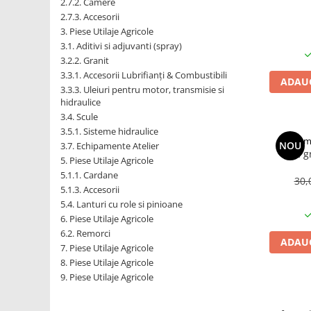
2.7.2. Camere
2.7.3. Accesorii
1.7.1 Cablu frana
3. Piese Utilaje Agricole
3.1. Aditivi si adjuvanti (spray)
1.7.2. Placute de frana
3.2.2. Granit
3.3.1. Accesorii Lubrifianți & Combustibili
ADAUG
1.7.3. Simeringuri sistem franare
3.3.3. Uleiuri pentru motor, transmisie si
hidraulice
3.4. Scule
1.7.4. Piese si accesorii frana
3.5.1. Sisteme hidraulice
Im
NOU
3.7. Echipamente Atelier
1.7.5. O-ring frana
Arc g
5. Piese Utilaje Agricole
1.8. Transmisie
5.1.1. Cardane
30,
5.1.3. Accesorii
1.8.1. Prize de putere
5.4. Lanturi cu role si pinioane
6. Piese Utilaje Agricole
6.2. Remorci
1.8.2. Cutii viteze
ADAUG
7. Piese Utilaje Agricole
8. Piese Utilaje Agricole
1.8.3. Ambreiaje
9. Piese Utilaje Agricole
1.8.4. Transmisie punte spate