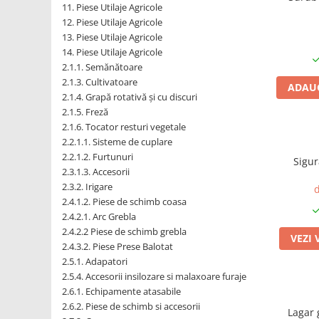
1.6. Electrice
11. Piese Utilaje Agricole
12. Piese Utilaje Agricole
13. Piese Utilaje Agricole
1.6.1. Acumulatori
14. Piese Utilaje Agricole
2.1.1. Semănătoare
1.6.2. Alternatoare
2.1.3. Cultivatoare
ADAUG
2.1.4. Grapă rotativă și cu discuri
1.6.3. Instalații de Iluminat
2.1.5. Freză
2.1.6. Tocator resturi vegetale
1.6.4. Demaroare
2.2.1.1. Sisteme de cuplare
2.2.1.2. Furtunuri
Sigur
2.3.1.3. Accesorii
1.6.8. Echipamente & aparate de
2.3.2. Irigare
masurare/testare
d
2.4.1.2. Piese de schimb coasa
2.4.2.1. Arc Grebla
1.6.5. Întrerupătoare
2.4.2.2 Piese de schimb grebla
VEZI 
2.4.3.2. Piese Prese Balotat
1.6.6 Priza & Stechere
2.5.1. Adapatori
2.5.4. Accesorii insilozare si malaxoare furaje
1.6.7. Diverse
2.6.1. Echipamente atasabile
1.7. Sisteme de franare
2.6.2. Piese de schimb si accesorii
Lagar 