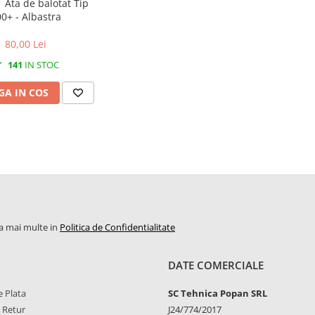
| Ata de balotat Tip
0+ - Albastra
80,00 Lei
141
IN STOC
A IN COS
la mai multe in
Politica de Confidentialitate
DATE COMERCIALE
 Plata
SC Tehnica Popan SRL
e Retur
J24/774/2017