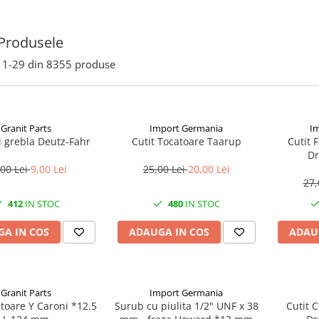
Produsele
1-
29
din
8355
produse
Granit Parts
Import Germania
I
i grebla Deutz-Fahr
Cutit Tocatoare Taarup
Cutit 
Dr
,00 Lei
9,00 Lei
25,00 Lei
20,00 Lei
27,
412
IN STOC
480
IN STOC
A IN COS
ADAUGA IN COS
ADAU
Granit Parts
Import Germania
atoare Y Caroni *12.5
Surub cu piulita 1/2" UNF x 38
Cutit 