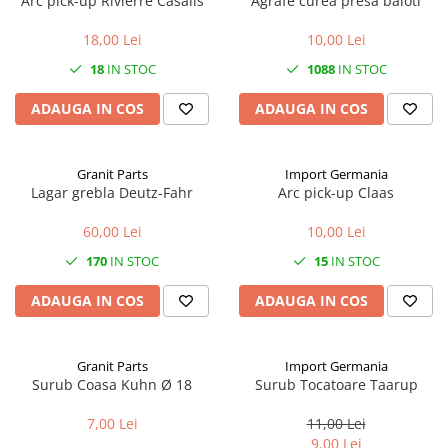
Arc pick-up Rivierre Casalis
Agrafe curea presa baloti
1.6.1. Acumulatori
Kuhn
18,00 Lei
10,00 Lei
1.6.2. Alternatoare
2.6. Incarcatoare frontale
18
IN STOC
1088
IN STOC
1.6.3. Instalații de Iluminat
2.6.1. Echipamente atasabile
ADAUGA IN COS
ADAUGA IN COS
1.6.4. Demaroare
2.6.2. Piese de schimb si accesorii
Granit Parts
Import Germania
2.7. Roti, anvelope & jante
1.6.8. Echipamente & aparate de
Lagar grebla Deutz-Fahr
Arc pick-up Claas
masurare/testare
2.7.1. Cauciucuri
60,00 Lei
10,00 Lei
1.6.5. Întrerupătoare
170
IN STOC
15
IN STOC
2.7.2. Camere
ADAUGA IN COS
ADAUGA IN COS
1.6.6 Priza & Stechere
2.7.3. Accesorii
1.6.7. Diverse
Granit Parts
Import Germania
1.7. Sisteme de franare
Surub Coasa Kuhn Ø 18
Surub Tocatoare Taarup
7,00 Lei
11,00 Lei
1.7.1 Cablu frana
9,00 Lei