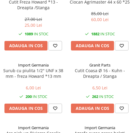
Mănuși
Cutit Freza Howard *13 -
Ciocan Agrimaster 44 x 60 *25
2.4.3. Prese de Balotat
Dreapta /Stanga
1.5.3. Garnituri
85,00 Lei
Încălțăminte
2.4.4. Combine
27,00 Lei
60,00 Lei
3.9. Roti, role si echipamente
1.5.4. Piese de schimb pentru
25,00 Lei
de transport
motor si accesorii
2.4.5. Diverse
1089
IN STOC
1882
IN STOC
3.9.1. Roti din cauciuc
2.5. Zootehnie
1.5.5. Pistoane & camasi piston
ADAUGA IN COS
ADAUGA IN COS
2.5.1. Adapatori
1.5.6. Răcire
Import Germania
Granit Parts
2.5.2. Garduri electrice
Surub cu piulita 1/2" UNF x 38
Cutit Coasa Ø 16 - Kuhn -
1.5.7. Filtre
mm - freza Howard *13 mm
Dreapta / Stanga
2.5.3 Accesorii animale
1.5.8. Esapamente
6,00 Lei
6,50 Lei
2.5.4. Accesorii insilozare si
200
IN STOC
262
IN STOC
1.5.9. Chiulasa si supape
malaxoare furaje
ADAUGA IN COS
ADAUGA IN COS
1.5.10. Distributie si accesorii
BCS
1.6. Electrice
Deutz-Fahr
Import Germania
Import Germania