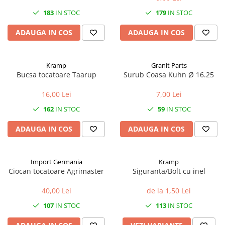
1.7.2. Placute de frana
183
IN STOC
179
IN STOC
ADAUGA IN COS
ADAUGA IN COS
1.7.3. Simeringuri sistem franare
1.7.4. Piese si accesorii frana
Kramp
Granit Parts
Bucsa tocatoare Taarup
Surub Coasa Kuhn Ø 16.25
1.7.5. O-ring frana
1.8. Transmisie
16,00 Lei
7,00 Lei
162
IN STOC
59
IN STOC
1.8.1. Prize de putere
ADAUGA IN COS
ADAUGA IN COS
1.8.2. Cutii viteze
Import Germania
Kramp
1.8.3. Ambreiaje
Ciocan tocatoare Agrimaster
Siguranta/Bolt cu inel
1.8.4. Transmisie punte spate
40,00 Lei
de la 1,50 Lei
107
IN STOC
113
IN STOC
1.8.5. Transmisie punte fața 2 WD
(2x4)