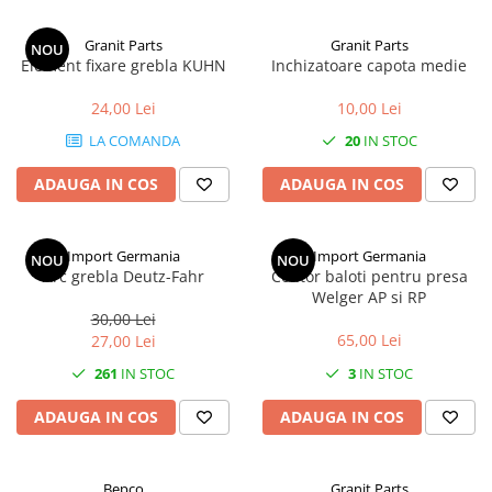
Granit Parts
Granit Parts
NOU
Element fixare grebla KUHN
Inchizatoare capota medie
24,00 Lei
10,00 Lei
LA COMANDA
20
IN STOC
ADAUGA IN COS
ADAUGA IN COS
Import Germania
Import Germania
NOU
NOU
Arc grebla Deutz-Fahr
Contor baloti pentru presa
Welger AP si RP
30,00 Lei
65,00 Lei
27,00 Lei
261
IN STOC
3
IN STOC
ADAUGA IN COS
ADAUGA IN COS
Bepco
Granit Parts