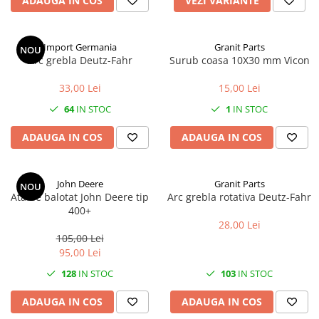
ADAUGA IN COS
VEZI VARIANTE
1.8.6. Transmisie punte fața 4 WD
(4x4)
Import Germania
Granit Parts
NOU
Arc grebla Deutz-Fahr
Surub coasa 10X30 mm Vicon
1.8.7. Direcție
33,00 Lei
15,00 Lei
1.8.8. Cabluri ambreiaj și
64
IN STOC
1
IN STOC
transmisie
ADAUGA IN COS
ADAUGA IN COS
1.8.9. Pompe ambreiaj
John Deere
Granit Parts
NOU
1.8.10. Volante
Ata de balotat John Deere tip
Arc grebla rotativa Deutz-Fahr
400+
1.8.11. Ambreaje lamelare și
28,00 Lei
elastice
105,00 Lei
95,00 Lei
128
IN STOC
103
IN STOC
ADAUGA IN COS
ADAUGA IN COS