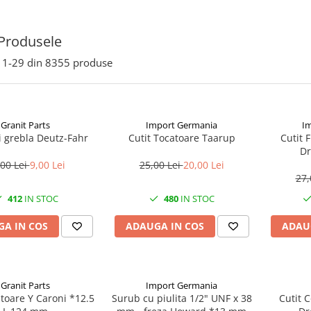
Produsele
1-
29
din
8355
produse
Granit Parts
Import Germania
I
i grebla Deutz-Fahr
Cutit Tocatoare Taarup
Cutit 
Dr
,00 Lei
9,00 Lei
25,00 Lei
20,00 Lei
27,
412
IN STOC
480
IN STOC
A IN COS
ADAUGA IN COS
ADAU
Granit Parts
Import Germania
atoare Y Caroni *12.5
Surub cu piulita 1/2" UNF x 38
Cutit 