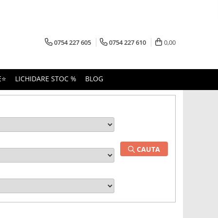
0754 227 605
0754 227 610
0,00
E⭐
LICHIDARE STOC %
BLOG
CAUTA