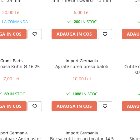
L 124 mm
mm - freza Howard *13 mm
Dr
20,00 Lei
6,00 Lei
LA COMANDA
200
IN STOC
A IN COS
ADAUGA IN COS
ADAU
Granit Parts
Import Germania
oasa Kuhn Ø 16.25
Agrafe curea presa baloti
Cutite 
st
7,00 Lei
10,00 Lei
69
IN STOC
1088
IN STOC
A IN COS
ADAUGA IN COS
ADAU
port Germania
Import Germania
ocatoare Agrimaster
Bucsa cutit ciocan tocator 14,5
Sigur