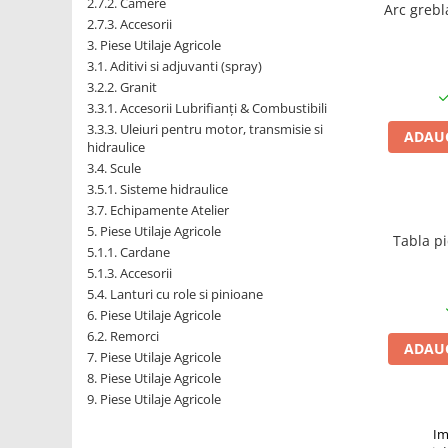
2.7.2. Camere
Arc grebl
2.7.3. Accesorii
1.7.1 Cablu frana
3. Piese Utilaje Agricole
3.1. Aditivi si adjuvanti (spray)
1.7.2. Placute de frana
3.2.2. Granit
3.3.1. Accesorii Lubrifianți & Combustibili
1.7.3. Simeringuri sistem franare
3.3.3. Uleiuri pentru motor, transmisie si
ADAUG
hidraulice
3.4. Scule
1.7.4. Piese si accesorii frana
3.5.1. Sisteme hidraulice
3.7. Echipamente Atelier
1.7.5. O-ring frana
5. Piese Utilaje Agricole
Tabla p
1.8. Transmisie
5.1.1. Cardane
5.1.3. Accesorii
1.8.1. Prize de putere
5.4. Lanturi cu role si pinioane
6. Piese Utilaje Agricole
6.2. Remorci
1.8.2. Cutii viteze
ADAUG
7. Piese Utilaje Agricole
8. Piese Utilaje Agricole
1.8.3. Ambreiaje
9. Piese Utilaje Agricole
1.8.4. Transmisie punte spate
Im