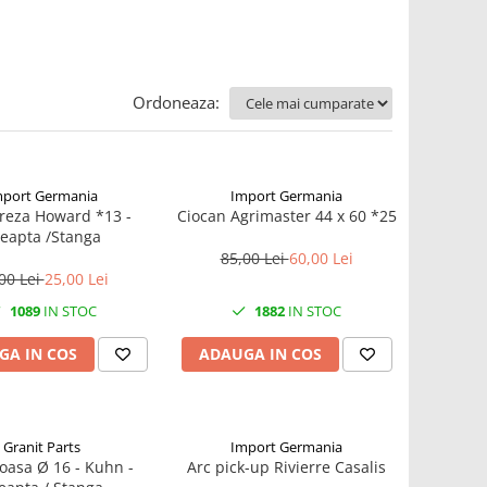
Ordoneaza:
mport Germania
Import Germania
Freza Howard *13 -
Ciocan Agrimaster 44 x 60 *25
eapta /Stanga
85,00 Lei
60,00 Lei
00 Lei
25,00 Lei
1089
IN STOC
1882
IN STOC
GA IN COS
ADAUGA IN COS
Granit Parts
Import Germania
Coasa Ø 16 - Kuhn -
Arc pick-up Rivierre Casalis