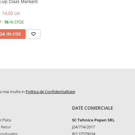
k-up Claas Markant
14,00 Lei
76
IN STOC
A IN COS
la mai multe in
Politica de Confidentialitate
DATE COMERCIALE
 Plata
SC Tehnica Popan SRL
e Retur
J24/774/2017
Produselor
RO 37579034