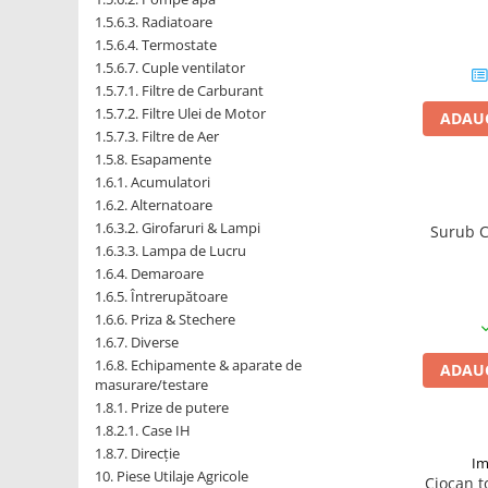
1.5.6.3. Radiatoare
1.5.6.4. Termostate
1.5.2. Cuzineti si accesorii
1.5.6.7. Cuple ventilator
1.5.7.1. Filtre de Carburant
1.5.3. Garnituri
1.5.7.2. Filtre Ulei de Motor
ADAUG
1.5.7.3. Filtre de Aer
1.5.4. Piese de schimb pentru
1.5.8. Esapamente
motor si accesorii
1.6.1. Acumulatori
1.6.2. Alternatoare
1.5.5. Pistoane & camasi piston
1.6.3.2. Girofaruri & Lampi
Surub C
1.6.3.3. Lampa de Lucru
1.5.6. Răcire
1.6.4. Demaroare
1.6.5. Întrerupătoare
1.6.6. Priza & Stechere
1.5.7. Filtre
1.6.7. Diverse
1.6.8. Echipamente & aparate de
ADAUG
1.5.8. Esapamente
masurare/testare
1.8.1. Prize de putere
1.5.9. Chiulasa si supape
1.8.2.1. Case IH
1.8.7. Direcție
Im
1.5.10. Distributie si accesorii
10. Piese Utilaje Agricole
Ciocan t