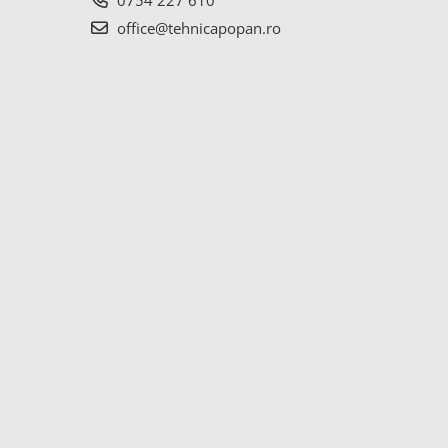
0754 227 610
office@tehnicapopan.ro