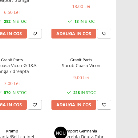
eapta / Stanga
18,00 Lei
6,50 Lei
282
IN STOC
18
IN STOC
GA IN COS
ADAUGA IN COS
Granit Parts
Granit Parts
coasa Vicon Ø 18.5 -
Surub Coasa Vicon
anga / dreapta
9,00 Lei
7,00 Lei
570
IN STOC
218
IN STOC
GA IN COS
ADAUGA IN COS
Kramp
Import Germania
NOU
anta/Bolt cu inel
Arc grebla Deutz-Fahr