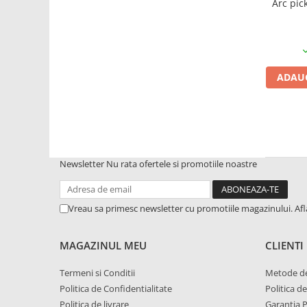
Arc pic
1.8.5. Transmisie punte fața 2 WD
(2x4)
1.8.6. Transmisie punte fața 4 WD
ADAUG
(4x4)
1.8.7. Direcție
1.8.8. Cabluri ambreiaj și
transmisie
Newsletter
Nu rata ofertele si promotiile noastre
1.8.9. Pompe ambreiaj
Vreau sa primesc newsletter cu promotiile magazinului. Af
1.8.10. Volante
MAGAZINUL MEU
CLIENTI
1.8.11. Ambreaje lamelare și
elastice
Termeni si Conditii
Metode de
Politica de Confidentialitate
Politica d
2. Piese Utilaje Agricole
Politica de livrare
Garantia 