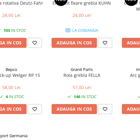
a rotativa Deutz-Fahr
Element fixare grebla KUHN
Contor 
W
28,00 Lei
24,00 Lei
103
IN STOC
LA COMANDA
A IN COS
ADAUGA IN COS
ADAU
Bepco
Granit Parts
I
ick-up Welger RP 15
Rola grebla FELLA
Arc 
58,00 Lei
57,00 Lei
4
IN STOC
146
IN STOC
A IN COS
ADAUGA IN COS
ADAU
port Germania