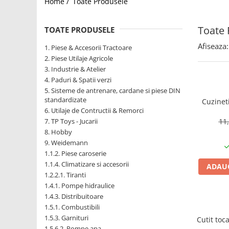
Home /
Toate Produsele
1.2.2. Mecanism de ridicare -
Toate 
Tiranti si accesorii
TOATE PRODUSELE
1.3. Scaune & Accesorii
Afiseaza:
1. Piese & Accesorii Tractoare
2. Piese Utilaje Agricole
1.3.1. Scaune
3. Industrie & Atelier
4. Paduri & Spatii verzi
1.4. Sisteme hidraulice pentru
5. Sisteme de antrenare, cardane si piese DIN
tractoare
standardizate
Cuzinet
6. Utilaje de Contructii & Remorci
1.4.1. Pompe hidraulice
7. TP Toys - Jucarii
11
8. Hobby
1.4.2. Joystick
9. Weidemann
1.1.2. Piese caroserie
1.1.4. Climatizare si accesorii
1.4.3. Distribuitoare
ADAUG
1.2.2.1. Tiranti
1.4.1. Pompe hidraulice
1.4.4. Cilindri si accesorii
1.4.3. Distribuitoare
1.5. Motoare
1.5.1. Combustibili
1.5.3. Garnituri
Cutit toc
1.5.1. Combustibili
1.5.6.2. Pompe apa