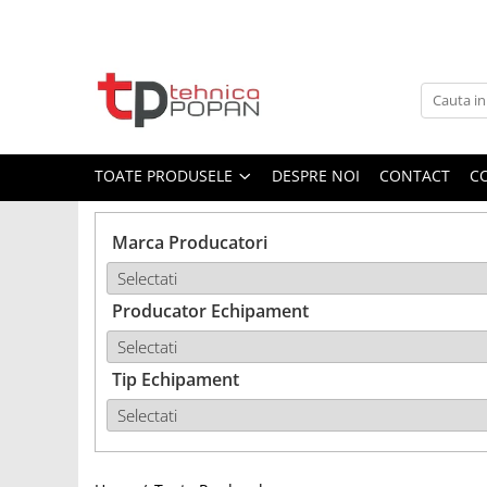
Toate Produsele
1. Piese & Accesorii Tractoare
1.1. Cabina & Caroserie
TOATE PRODUSELE
DESPRE NOI
CONTACT
C
1.1.1. Geamuri
Marca Producatori
1.1.2. Piese caroserie
Producator Echipament
1.1.3. Embleme & Abtibilduri
1.1.4. Climatizare si accesorii
Tip Echipament
1.2. Piese cu Prindere în 3
Puncte si mecanism de ridicare
1.2.1. Prindere in 3 puncte