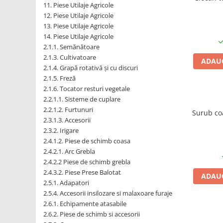
1.6. Electrice
11. Piese Utilaje Agricole
12. Piese Utilaje Agricole
13. Piese Utilaje Agricole
1.6.1. Acumulatori
14. Piese Utilaje Agricole
2.1.1. Semănătoare
1.6.2. Alternatoare
2.1.3. Cultivatoare
ADAUG
2.1.4. Grapă rotativă și cu discuri
1.6.3. Instalații de Iluminat
2.1.5. Freză
2.1.6. Tocator resturi vegetale
1.6.4. Demaroare
2.2.1.1. Sisteme de cuplare
2.2.1.2. Furtunuri
2.3.1.3. Accesorii
1.6.8. Echipamente & aparate de
2.3.2. Irigare
masurare/testare
2.4.1.2. Piese de schimb coasa
2.4.2.1. Arc Grebla
1.6.5. Întrerupătoare
2.4.2.2 Piese de schimb grebla
2.4.3.2. Piese Prese Balotat
ADAUG
1.6.6 Priza & Stechere
2.5.1. Adapatori
2.5.4. Accesorii insilozare si malaxoare furaje
1.6.7. Diverse
2.6.1. Echipamente atasabile
1.7. Sisteme de franare
2.6.2. Piese de schimb si accesorii