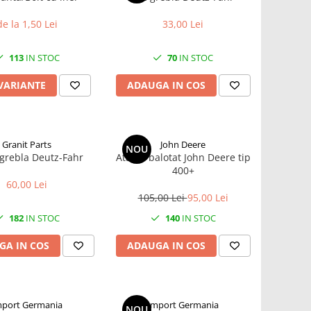
de la 1,50 Lei
33,00 Lei
113
IN STOC
70
IN STOC
 VARIANTE
ADAUGA IN COS
Granit Parts
John Deere
NOU
grebla Deutz-Fahr
Ata de balotat John Deere tip
400+
60,00 Lei
105,00 Lei
95,00 Lei
182
IN STOC
140
IN STOC
GA IN COS
ADAUGA IN COS
mport Germania
Import Germania
NOU