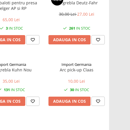
baloti pentru presa
Arc grebla Deutz-Fahr
elger AP si RP
30,00 Lei
27,00 Lei
65,00 Lei
3
IN STOC
261
IN STOC
GA IN COS
ADAUGA IN COS
mport Germania
Import Germania
grebla Kuhn Nou
Arc pick-up Claas
35,00 Lei
10,00 Lei
131
IN STOC
30
IN STOC
GA IN COS
ADAUGA IN COS