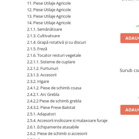
1.6. Electrice
11. Piese Utilaje Agricole
12. Piese Utilaje Agricole
13. Piese Utilaje Agricole
1.6.1. Acumulatori
14. Piese Utilaje Agricole
2.1.1. Semănătoare
1.6.2. Alternatoare
2.1.3. Cultivatoare
ADAUG
2.1.4. Grapă rotativă și cu discuri
1.6.3. Instalații de Iluminat
2.1.5. Freză
2.1.6. Tocator resturi vegetale
1.6.4. Demaroare
2.2.1.1. Sisteme de cuplare
2.2.1.2. Furtunuri
2.3.1.3. Accesorii
1.6.8. Echipamente & aparate de
2.3.2. Irigare
masurare/testare
2.4.1.2. Piese de schimb coasa
2.4.2.1. Arc Grebla
1.6.5. Întrerupătoare
2.4.2.2 Piese de schimb grebla
2.4.3.2. Piese Prese Balotat
ADAUG
1.6.6 Priza & Stechere
2.5.1. Adapatori
2.5.4. Accesorii insilozare si malaxoare furaje
1.6.7. Diverse
2.6.1. Echipamente atasabile
1.7. Sisteme de franare
2.6.2. Piese de schimb si accesorii