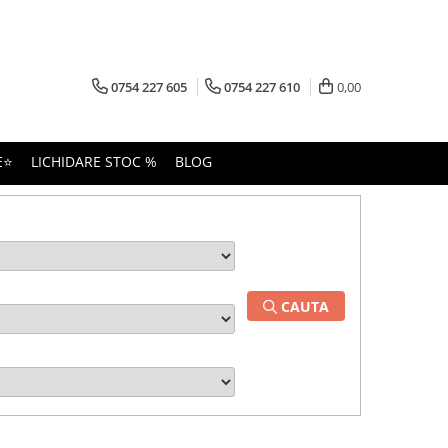
0754 227 605
0754 227 610
0,00
E⭐
LICHIDARE STOC %
BLOG
CAUTA