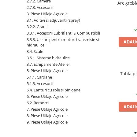
2.7.2. Camere
Arc grebl
2.7.3. Accesorii
1.7.1 Cablu frana
3. Piese Utilaje Agricole
3.1. Aditivi si adjuvanti (spray)
1.7.2. Placute de frana
3.2.2. Granit
3.3.1. Accesorii Lubrifianți & Combustibili
1.7.3. Simeringuri sistem franare
3.3.3. Uleiuri pentru motor, transmisie si
ADAUG
hidraulice
3.4. Scule
1.7.4. Piese si accesorii frana
3.5.1. Sisteme hidraulice
3.7. Echipamente Atelier
1.7.5. O-ring frana
5. Piese Utilaje Agricole
Tabla p
1.8. Transmisie
5.1.1. Cardane
5.1.3. Accesorii
1.8.1. Prize de putere
5.4. Lanturi cu role si pinioane
6. Piese Utilaje Agricole
6.2. Remorci
1.8.2. Cutii viteze
ADAUG
7. Piese Utilaje Agricole
8. Piese Utilaje Agricole
1.8.3. Ambreiaje
9. Piese Utilaje Agricole
1.8.4. Transmisie punte spate
Im