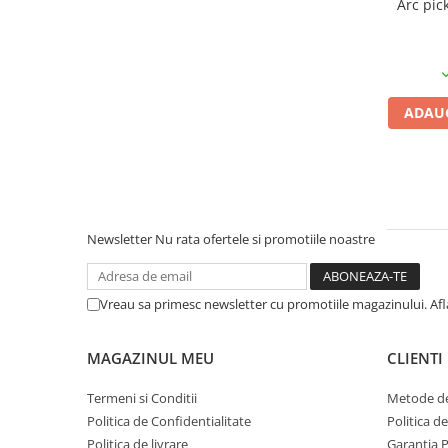
Arc pic
1.8.5. Transmisie punte fața 2 WD
(2x4)
1.8.6. Transmisie punte fața 4 WD
ADAUG
(4x4)
1.8.7. Direcție
1.8.8. Cabluri ambreiaj și
transmisie
Newsletter
Nu rata ofertele si promotiile noastre
1.8.9. Pompe ambreiaj
Vreau sa primesc newsletter cu promotiile magazinului. Af
1.8.10. Volante
MAGAZINUL MEU
CLIENTI
1.8.11. Ambreaje lamelare și
elastice
Termeni si Conditii
Metode de
Politica de Confidentialitate
Politica d
2. Piese Utilaje Agricole
Politica de livrare
Garantia 