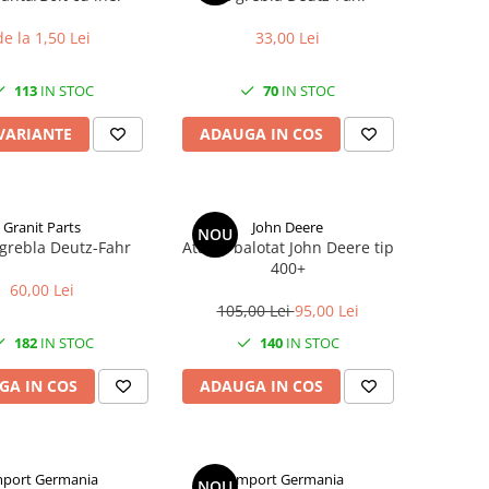
de la 1,50 Lei
33,00 Lei
113
IN STOC
70
IN STOC
 VARIANTE
ADAUGA IN COS
Granit Parts
John Deere
NOU
grebla Deutz-Fahr
Ata de balotat John Deere tip
400+
60,00 Lei
105,00 Lei
95,00 Lei
182
IN STOC
140
IN STOC
GA IN COS
ADAUGA IN COS
mport Germania
Import Germania
NOU