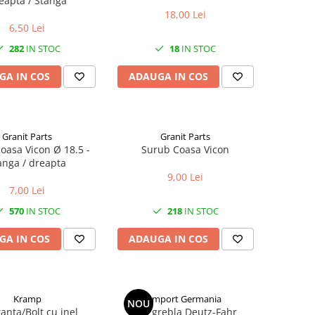
eapta / Stanga
18,00 Lei
6,50 Lei
282
IN STOC
18
IN STOC
GA IN COS
ADAUGA IN COS
Granit Parts
Granit Parts
coasa Vicon Ø 18.5 -
Surub Coasa Vicon
anga / dreapta
9,00 Lei
7,00 Lei
570
IN STOC
218
IN STOC
GA IN COS
ADAUGA IN COS
Kramp
Import Germania
NOU
anta/Bolt cu inel
Arc grebla Deutz-Fahr