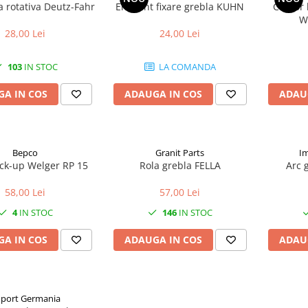
a rotativa Deutz-Fahr
Element fixare grebla KUHN
Contor 
W
28,00 Lei
24,00 Lei
103
IN STOC
LA COMANDA
A IN COS
ADAUGA IN COS
ADAU
Bepco
Granit Parts
I
ick-up Welger RP 15
Rola grebla FELLA
Arc 
58,00 Lei
57,00 Lei
4
IN STOC
146
IN STOC
A IN COS
ADAUGA IN COS
ADAU
port Germania