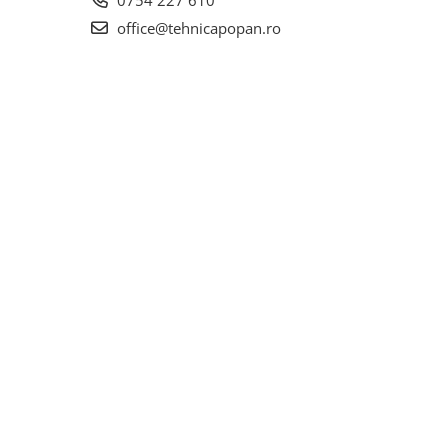
0754 227 610
office@tehnicapopan.ro