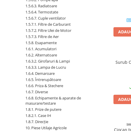
1.5.6.3. Radiatoare
1.5.6.4. Termostate
1.5.2. Cuzineti si accesorii
1.5.6.7. Cuple ventilator
1.5.7.1. Filtre de Carburant
1.5.3. Garnituri
1.5.7.2. Filtre Ulei de Motor
ADAUG
1.5.7.3. Filtre de Aer
1.5.4. Piese de schimb pentru
1.5.8. Esapamente
motor si accesorii
1.6.1. Acumulatori
1.6.2. Alternatoare
1.5.5. Pistoane & camasi piston
1.6.3.2. Girofaruri & Lampi
Surub C
1.6.3.3. Lampa de Lucru
1.5.6. Răcire
1.6.4. Demaroare
1.6.5. Întrerupătoare
1.6.6. Priza & Stechere
1.5.7. Filtre
1.6.7. Diverse
1.6.8. Echipamente & aparate de
ADAUG
1.5.8. Esapamente
masurare/testare
1.8.1. Prize de putere
1.5.9. Chiulasa si supape
1.8.2.1. Case IH
1.8.7. Direcție
Im
1.5.10. Distributie si accesorii
10. Piese Utilaje Agricole
Ciocan t