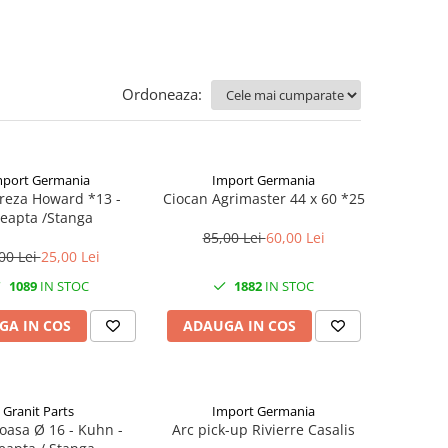
Ordoneaza:
mport Germania
Import Germania
Freza Howard *13 -
Ciocan Agrimaster 44 x 60 *25
eapta /Stanga
85,00 Lei
60,00 Lei
00 Lei
25,00 Lei
1089
IN STOC
1882
IN STOC
GA IN COS
ADAUGA IN COS
Granit Parts
Import Germania
Coasa Ø 16 - Kuhn -
Arc pick-up Rivierre Casalis