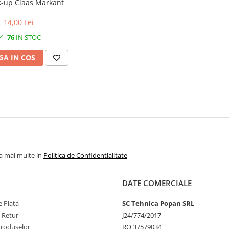
k-up Claas Markant
14,00 Lei
76
IN STOC
A IN COS
la mai multe in
Politica de Confidentialitate
DATE COMERCIALE
 Plata
SC Tehnica Popan SRL
e Retur
J24/774/2017
Produselor
RO 37579034