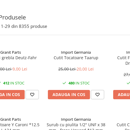
Produsele
1-
29
din
8355
produse
Granit Parts
Import Germania
I
i grebla Deutz-Fahr
Cutit Tocatoare Taarup
Cutit 
Dr
,00 Lei
9,00 Lei
25,00 Lei
20,00 Lei
27,
412
IN STOC
480
IN STOC
A IN COS
ADAUGA IN COS
ADAU
Granit Parts
Import Germania
atoare Y Caroni *12.5
Surub cu piulita 1/2" UNF x 38
Cutit 