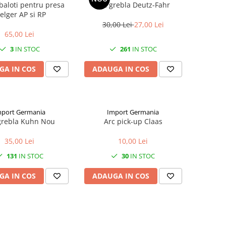
baloti pentru presa
Arc grebla Deutz-Fahr
elger AP si RP
30,00 Lei
27,00 Lei
65,00 Lei
3
IN STOC
261
IN STOC
GA IN COS
ADAUGA IN COS
mport Germania
Import Germania
grebla Kuhn Nou
Arc pick-up Claas
35,00 Lei
10,00 Lei
131
IN STOC
30
IN STOC
GA IN COS
ADAUGA IN COS