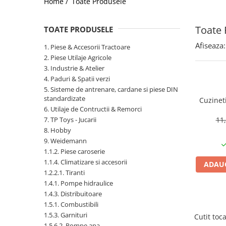
Home /
Toate Produsele
1.2.2. Mecanism de ridicare -
Toate 
Tiranti si accesorii
TOATE PRODUSELE
1.3. Scaune & Accesorii
Afiseaza:
1. Piese & Accesorii Tractoare
2. Piese Utilaje Agricole
1.3.1. Scaune
3. Industrie & Atelier
4. Paduri & Spatii verzi
1.4. Sisteme hidraulice pentru
5. Sisteme de antrenare, cardane si piese DIN
tractoare
standardizate
Cuzinet
6. Utilaje de Contructii & Remorci
1.4.1. Pompe hidraulice
7. TP Toys - Jucarii
11
8. Hobby
1.4.2. Joystick
9. Weidemann
1.1.2. Piese caroserie
1.1.4. Climatizare si accesorii
1.4.3. Distribuitoare
ADAUG
1.2.2.1. Tiranti
1.4.1. Pompe hidraulice
1.4.4. Cilindri si accesorii
1.4.3. Distribuitoare
1.5. Motoare
1.5.1. Combustibili
1.5.3. Garnituri
Cutit toc
1.5.1. Combustibili
1.5.6.2. Pompe apa