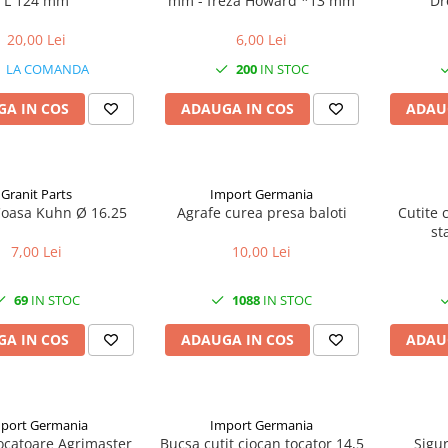
L 124 mm
mm - freza Howard *13 mm
Dr
20,00 Lei
6,00 Lei
LA COMANDA
200
IN STOC
A IN COS
ADAUGA IN COS
ADAU
Granit Parts
Import Germania
oasa Kuhn Ø 16.25
Agrafe curea presa baloti
Cutite 
st
7,00 Lei
10,00 Lei
69
IN STOC
1088
IN STOC
A IN COS
ADAUGA IN COS
ADAU
port Germania
Import Germania
ocatoare Agrimaster
Bucsa cutit ciocan tocator 14,5
Sigur