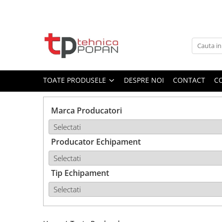
Toate Produsele
1. Piese & Accesorii Tractoare
1.1. Cabina & Caroserie
TOATE PRODUSELE
DESPRE NOI
CONTACT
C
1.1.1. Geamuri
Marca Producatori
1.1.2. Piese caroserie
Producator Echipament
1.1.3. Embleme & Abtibilduri
1.1.4. Climatizare si accesorii
Tip Echipament
1.2. Piese cu Prindere în 3
Puncte si mecanism de ridicare
1.2.1. Prindere in 3 puncte