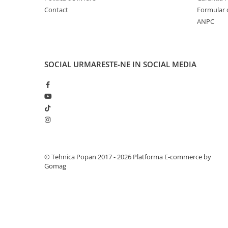
2.1. Prelucrarea Solului
Contact
Formular 
ANPC
2.1.1. Semănătoare
2.1.2. Plug
SOCIAL
URMARESTE-NE IN SOCIAL MEDIA
2.1.3. Cultivatoare
2.1.4. Grapă rotativă și cu discuri
2.1.5. Freză
2.1.6. Tocator resturi vegetale
© Tehnica Popan 2017 - 2026
Platforma E-commerce by
2.1.8. Tavalug
Gomag
2.1.7. Tocator forestier si concasor
de piatra
2.2. Administrare Dejectii &
Gunoi Grajd