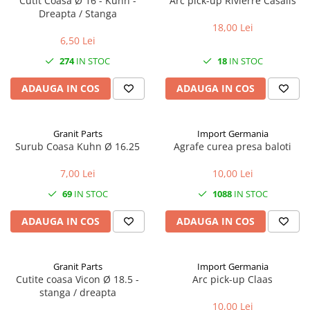
Cutit Coasa Ø 16 - Kuhn -
Arc pick-up Rivierre Casalis
1.6.1. Acumulatori
Dreapta / Stanga
Kuhn
18,00 Lei
1.6.2. Alternatoare
2.6. Incarcatoare frontale
6,50 Lei
274
IN STOC
18
IN STOC
1.6.3. Instalații de Iluminat
2.6.1. Echipamente atasabile
ADAUGA IN COS
ADAUGA IN COS
1.6.4. Demaroare
2.6.2. Piese de schimb si accesorii
2.7. Roti, anvelope & jante
1.6.8. Echipamente & aparate de
Granit Parts
Import Germania
masurare/testare
Surub Coasa Kuhn Ø 16.25
Agrafe curea presa baloti
2.7.1. Cauciucuri
7,00 Lei
10,00 Lei
1.6.5. Întrerupătoare
2.7.2. Camere
69
IN STOC
1088
IN STOC
1.6.6 Priza & Stechere
2.7.3. Accesorii
ADAUGA IN COS
ADAUGA IN COS
1.6.7. Diverse
1.7. Sisteme de franare
Granit Parts
Import Germania
Cutite coasa Vicon Ø 18.5 -
Arc pick-up Claas
stanga / dreapta
1.7.1 Cablu frana
10,00 Lei