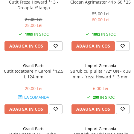
Mănuși
Cutit Freza Howard *13 -
Ciocan Agrimaster 44 x 60 *25
2.4.3. Prese de Balotat
Dreapta /Stanga
1.5.3. Garnituri
85,00 Lei
Încălțăminte
2.4.4. Combine
27,00 Lei
60,00 Lei
3.9. Roti, role si echipamente
1.5.4. Piese de schimb pentru
25,00 Lei
de transport
motor si accesorii
2.4.5. Diverse
1089
IN STOC
1882
IN STOC
3.9.1. Roti din cauciuc
2.5. Zootehnie
1.5.5. Pistoane & camasi piston
ADAUGA IN COS
ADAUGA IN COS
2.5.1. Adapatori
1.5.6. Răcire
Granit Parts
Import Germania
2.5.2. Garduri electrice
Cutit tocatoare Y Caroni *12.5
Surub cu piulita 1/2" UNF x 38
1.5.7. Filtre
L 124 mm
mm - freza Howard *13 mm
2.5.3 Accesorii animale
1.5.8. Esapamente
20,00 Lei
6,00 Lei
2.5.4. Accesorii insilozare si
LA COMANDA
200
IN STOC
1.5.9. Chiulasa si supape
malaxoare furaje
ADAUGA IN COS
ADAUGA IN COS
1.5.10. Distributie si accesorii
BCS
1.6. Electrice
Deutz-Fahr
Granit Parts
Import Germania