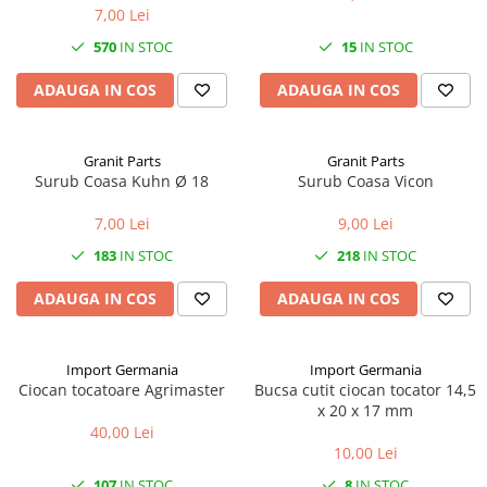
7,00 Lei
1.7.2. Placute de frana
570
IN STOC
15
IN STOC
1.7.3. Simeringuri sistem franare
ADAUGA IN COS
ADAUGA IN COS
1.7.4. Piese si accesorii frana
Granit Parts
Granit Parts
1.7.5. O-ring frana
Surub Coasa Kuhn Ø 18
Surub Coasa Vicon
1.8. Transmisie
7,00 Lei
9,00 Lei
183
IN STOC
218
IN STOC
1.8.1. Prize de putere
ADAUGA IN COS
ADAUGA IN COS
1.8.2. Cutii viteze
1.8.3. Ambreiaje
Import Germania
Import Germania
Ciocan tocatoare Agrimaster
Bucsa cutit ciocan tocator 14,5
1.8.4. Transmisie punte spate
x 20 x 17 mm
40,00 Lei
10,00 Lei
1.8.5. Transmisie punte fața 2 WD
(2x4)
107
IN STOC
8
IN STOC