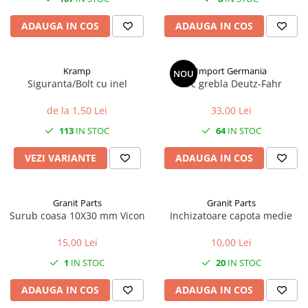
ADAUGA IN COS
ADAUGA IN COS
1.8.6. Transmisie punte fața 4 WD
(4x4)
Kramp
Import Germania
1.8.7. Direcție
NOU
Siguranta/Bolt cu inel
Arc grebla Deutz-Fahr
1.8.8. Cabluri ambreiaj și
de la 1,50 Lei
33,00 Lei
transmisie
113
IN STOC
64
IN STOC
1.8.9. Pompe ambreiaj
VEZI VARIANTE
ADAUGA IN COS
1.8.10. Volante
Granit Parts
Granit Parts
1.8.11. Ambreaje lamelare și
Surub coasa 10X30 mm Vicon
Inchizatoare capota medie
elastice
15,00 Lei
10,00 Lei
1
IN STOC
20
IN STOC
ADAUGA IN COS
ADAUGA IN COS