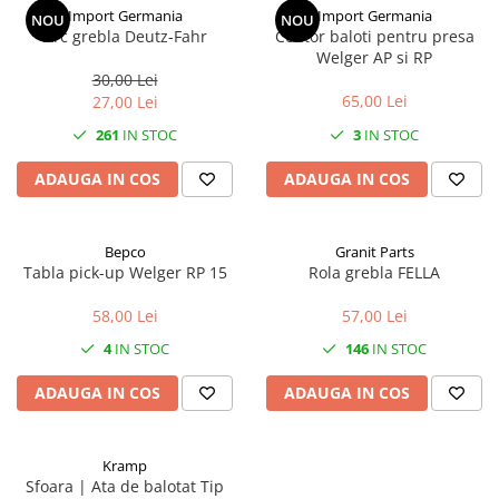
Import Germania
Import Germania
NOU
NOU
Arc grebla Deutz-Fahr
Contor baloti pentru presa
Welger AP si RP
30,00 Lei
65,00 Lei
27,00 Lei
261
IN STOC
3
IN STOC
ADAUGA IN COS
ADAUGA IN COS
Bepco
Granit Parts
Tabla pick-up Welger RP 15
Rola grebla FELLA
58,00 Lei
57,00 Lei
4
IN STOC
146
IN STOC
ADAUGA IN COS
ADAUGA IN COS
Kramp
Sfoara | Ata de balotat Tip