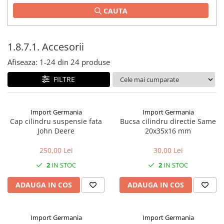
CAUTA
1.2.2. Mecanism de ridicare -
Tiranti si accesorii
1.3. Scaune & Accesorii
1.8.7.1. Accesorii
Afiseaza:
1-
24
din
24
produse
1.3.1. Scaune
FILTRE
1.4. Sisteme hidraulice pentru
tractoare
Import Germania
Import Germania
1.4.1. Pompe hidraulice
Cap cilindru suspensie fata
Bucsa cilindru directie Same
John Deere
20x35x16 mm
1.4.2. Joystick
250,00 Lei
30,00 Lei
1.4.3. Distribuitoare
2
IN STOC
2
IN STOC
1.4.4. Cilindri si accesorii
ADAUGA IN COS
ADAUGA IN COS
1.5. Motoare
Import Germania
Import Germania
1.5.1. Combustibili