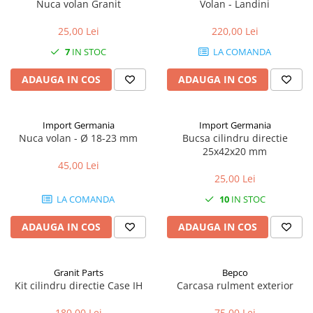
Nuca volan Granit
Volan - Landini
1.5.2. Cuzineti si accesorii
25,00 Lei
220,00 Lei
7
IN STOC
LA COMANDA
1.5.3. Garnituri
ADAUGA IN COS
ADAUGA IN COS
1.5.4. Piese de schimb pentru
motor si accesorii
Import Germania
Import Germania
Nuca volan - Ø 18-23 mm
Bucsa cilindru directie
1.5.5. Pistoane & camasi piston
25x42x20 mm
45,00 Lei
1.5.6. Răcire
25,00 Lei
LA COMANDA
10
IN STOC
1.5.7. Filtre
ADAUGA IN COS
ADAUGA IN COS
1.5.8. Esapamente
1.5.9. Chiulasa si supape
Granit Parts
Bepco
Kit cilindru directie Case IH
Carcasa rulment exterior
1.5.10. Distributie si accesorii
180,00 Lei
75,00 Lei