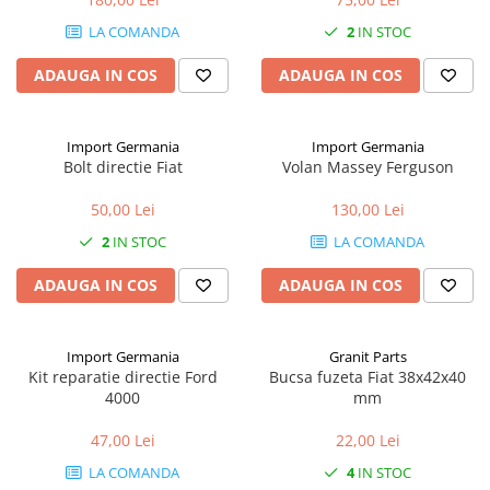
1.6. Electrice
LA COMANDA
2
IN STOC
1.6.1. Acumulatori
ADAUGA IN COS
ADAUGA IN COS
1.6.2. Alternatoare
Import Germania
Import Germania
Bolt directie Fiat
Volan Massey Ferguson
1.6.3. Instalații de Iluminat
50,00 Lei
130,00 Lei
1.6.4. Demaroare
2
IN STOC
LA COMANDA
1.6.8. Echipamente & aparate de
ADAUGA IN COS
ADAUGA IN COS
masurare/testare
1.6.5. Întrerupătoare
Import Germania
Granit Parts
Kit reparatie directie Ford
Bucsa fuzeta Fiat 38x42x40
1.6.6 Priza & Stechere
4000
mm
47,00 Lei
22,00 Lei
1.6.7. Diverse
1.7. Sisteme de franare
LA COMANDA
4
IN STOC