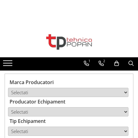
Toate Produsele
1. Piese & Accesorii Tractoare
1.1. Cabina & Caroserie
1
2
1.1.1. Geamuri
1.1.2. Piese caroserie
Marca Producatori
1.1.3. Embleme & Abtibilduri
Producator Echipament
1.1.4. Climatizare si accesorii
1.2. Piese cu Prindere în 3
Puncte si mecanism de ridicare
Tip Echipament
1.2.1. Prindere in 3 puncte