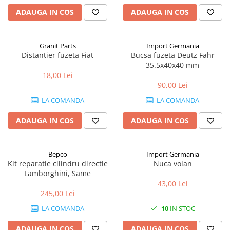
ADAUGA IN COS
ADAUGA IN COS
1.7.1 Cablu frana
1.7.2. Placute de frana
Granit Parts
Import Germania
Distantier fuzeta Fiat
Bucsa fuzeta Deutz Fahr
1.7.3. Simeringuri sistem franare
35.5x40x40 mm
18,00 Lei
90,00 Lei
1.7.4. Piese si accesorii frana
LA COMANDA
LA COMANDA
1.7.5. O-ring frana
ADAUGA IN COS
ADAUGA IN COS
1.8. Transmisie
1.8.1. Prize de putere
Bepco
Import Germania
Kit reparatie cilindru directie
Nuca volan
Lamborghini, Same
1.8.2. Cutii viteze
43,00 Lei
245,00 Lei
1.8.3. Ambreiaje
LA COMANDA
10
IN STOC
1.8.4. Transmisie punte spate
ADAUGA IN COS
ADAUGA IN COS