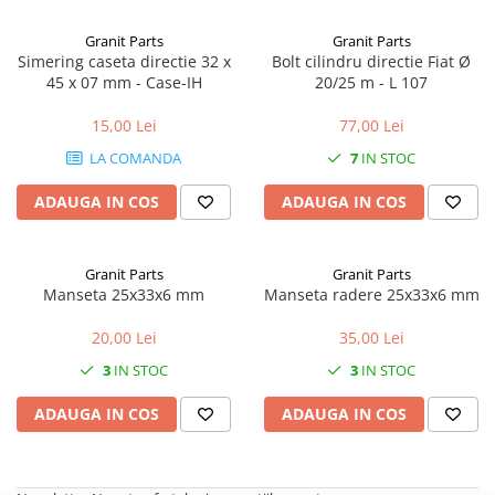
2.1. Prelucrarea Solului
Granit Parts
Granit Parts
Simering caseta directie 32 x
Bolt cilindru directie Fiat Ø
2.1.1. Semănătoare
45 x 07 mm - Case-IH
20/25 m - L 107
2.1.2. Plug
15,00 Lei
77,00 Lei
LA COMANDA
7
IN STOC
2.1.3. Cultivatoare
ADAUGA IN COS
ADAUGA IN COS
2.1.4. Grapă rotativă și cu discuri
2.1.5. Freză
Granit Parts
Granit Parts
Manseta 25x33x6 mm
Manseta radere 25x33x6 mm
2.1.6. Tocator resturi vegetale
20,00 Lei
35,00 Lei
2.1.8. Tavalug
3
IN STOC
3
IN STOC
2.1.7. Tocator forestier si concasor
ADAUGA IN COS
ADAUGA IN COS
de piatra
2.2. Administrare Dejectii &
Gunoi Grajd