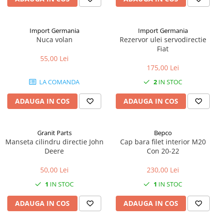
1.8.5. Transmisie punte fața 2 WD
(2x4)
Import Germania
Import Germania
Nuca volan
Rezervor ulei servodirectie
1.8.6. Transmisie punte fața 4 WD
Fiat
(4x4)
55,00 Lei
175,00 Lei
1.8.7. Direcție
LA COMANDA
2
IN STOC
1.8.8. Cabluri ambreiaj și
ADAUGA IN COS
ADAUGA IN COS
transmisie
1.8.9. Pompe ambreiaj
Granit Parts
Bepco
Manseta cilindru directie John
Cap bara filet interior M20
Deere
Con 20-22
1.8.10. Volante
50,00 Lei
230,00 Lei
1.8.11. Ambreaje lamelare și
1
IN STOC
1
IN STOC
elastice
ADAUGA IN COS
ADAUGA IN COS
2. Piese Utilaje Agricole