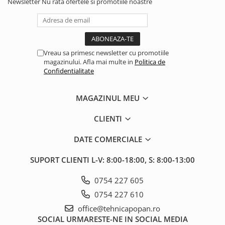
Newsletter
Nu rata ofertele si promotiile noastre
2.2.1. Administrare Dejectii
2.2.2. Administrare gunoi grajd
2.3. Erbicidare & Irigare
Vreau sa primesc newsletter cu promotiile
magazinului. Afla mai multe in
Politica de
Confidentialitate
2.3.1 Erbicidare
MAGAZINUL MEU
2.3.2. Irigare
2.4. Utilaje de recoltare
CLIENTI
DATE COMERCIALE
2.4.1. Piese Cositoare
SUPORT CLIENTI
L-V: 8:00-18:00, S: 8:00-13:00
2.4.2. Piese Greble
0754 227 605
2.4.3. Prese de Balotat
0754 227 610
office@tehnicapopan.ro
2.4.4. Combine
SOCIAL
URMARESTE-NE IN SOCIAL MEDIA