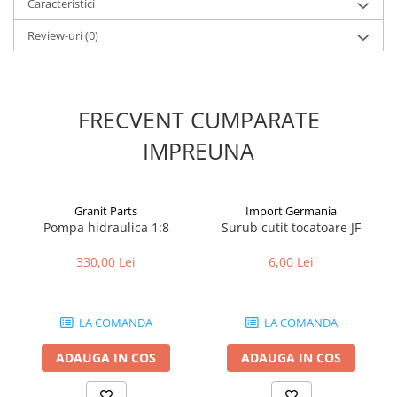
Caracteristici
1.8.5. Transmisie punte fața 2 WD
Review-uri
(0)
(2x4)
1.8.6. Transmisie punte fața 4 WD
(4x4)
FRECVENT CUMPARATE
1.8.7. Direcție
IMPREUNA
1.8.8. Cabluri ambreiaj și
transmisie
Granit Parts
Import Germania
Pompa hidraulica 1:8
Surub cutit tocatoare JF
1.8.9. Pompe ambreiaj
330,00 Lei
6,00 Lei
1.8.10. Volante
LA COMANDA
LA COMANDA
1.8.11. Ambreaje lamelare și
elastice
ADAUGA IN COS
ADAUGA IN COS
2. Piese Utilaje Agricole