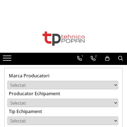
Toate Produsele
1. Piese & Accesorii Tractoare
1.1. Cabina & Caroserie
1
2
1.1.1. Geamuri
1.1.2. Piese caroserie
Marca Producatori
1.1.3. Embleme & Abtibilduri
Producator Echipament
1.1.4. Climatizare si accesorii
1.2. Piese cu Prindere în 3
Puncte si mecanism de ridicare
Tip Echipament
1.2.1. Prindere in 3 puncte