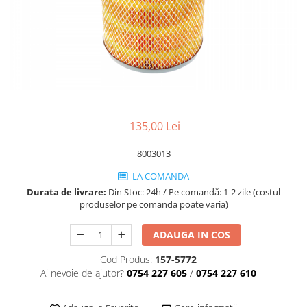
1.5.2. Cuzineti si accesorii
1.5.3. Garnituri
1.5.4. Piese de schimb pentru
motor si accesorii
135,00 Lei
1.5.5. Pistoane & camasi piston
8003013
1.5.6. Răcire
LA COMANDA
Durata de livrare:
Din Stoc: 24h / Pe comandă: 1-2 zile (costul
1.5.7. Filtre
produselor pe comanda poate varia)
1.5.8. Esapamente
ADAUGA IN COS
Cod Produs:
157-5772
1.5.9. Chiulasa si supape
Ai nevoie de ajutor?
0754 227 605
/
0754 227 610
1.5.10. Distributie si accesorii