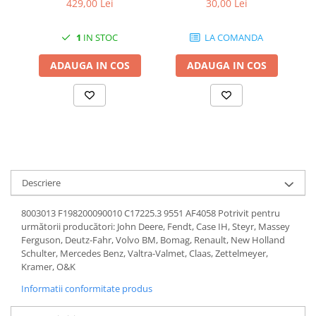
429,00 Lei
30,00 Lei
1.7.1 Cablu frana
1
IN STOC
LA COMANDA
1.7.2. Placute de frana
ADAUGA IN COS
ADAUGA IN COS
1.7.3. Simeringuri sistem franare
1.7.4. Piese si accesorii frana
1.7.5. O-ring frana
1.8. Transmisie
Descriere
1.8.1. Prize de putere
8003013 F198200090010 C17225.3 9551 AF4058 Potrivit pentru
următorii producători: John Deere, Fendt, Case IH, Steyr, Massey
1.8.2. Cutii viteze
Ferguson, Deutz-Fahr, Volvo BM, Bomag, Renault, New Holland
Schulter, Mercedes Benz, Valtra-Valmet, Claas, Zettelmeyer,
Kramer, O&K
1.8.3. Ambreiaje
Informatii conformitate produs
1.8.4. Transmisie punte spate