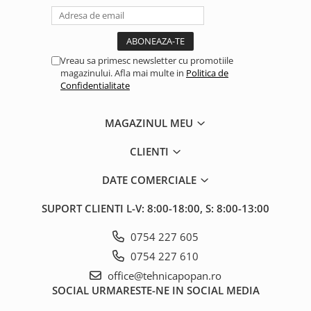
2.2.1. Administrare Dejectii
2.2.2. Administrare gunoi grajd
Vreau sa primesc newsletter cu promotiile
2.3. Erbicidare & Irigare
magazinului. Afla mai multe in
Politica de
Confidentialitate
2.3.1 Erbicidare
MAGAZINUL MEU
2.3.2. Irigare
CLIENTI
2.4. Utilaje de recoltare
DATE COMERCIALE
2.4.1. Piese Cositoare
SUPORT CLIENTI
L-V: 8:00-18:00, S: 8:00-13:00
2.4.2. Piese Greble
0754 227 605
0754 227 610
2.4.3. Prese de Balotat
office@tehnicapopan.ro
2.4.4. Combine
SOCIAL
URMARESTE-NE IN SOCIAL MEDIA