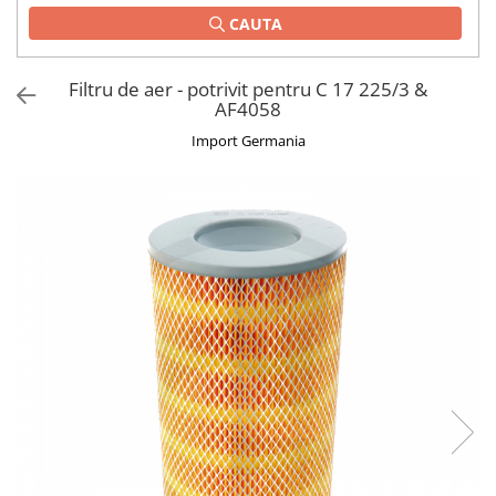
CAUTA
1.2.2. Mecanism de ridicare -
Tiranti si accesorii
Filtru de aer - potrivit pentru C 17 225/3 &
1.3. Scaune & Accesorii
AF4058
Import Germania
1.3.1. Scaune
1.4. Sisteme hidraulice pentru
tractoare
1.4.1. Pompe hidraulice
1.4.2. Joystick
1.4.3. Distribuitoare
1.4.4. Cilindri si accesorii
1.5. Motoare
1.5.1. Combustibili