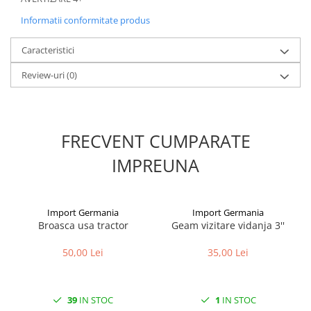
Informatii conformitate produs
1.8.5. Transmisie punte fața 2 WD
(2x4)
Caracteristici
1.8.6. Transmisie punte fața 4 WD
Review-uri
(0)
(4x4)
1.8.7. Direcție
FRECVENT CUMPARATE
1.8.8. Cabluri ambreiaj și
transmisie
IMPREUNA
1.8.9. Pompe ambreiaj
Import Germania
Import Germania
1.8.10. Volante
Broasca usa tractor
Geam vizitare vidanja 3''
50,00 Lei
35,00 Lei
1.8.11. Ambreaje lamelare și
elastice
2. Piese Utilaje Agricole
39
IN STOC
1
IN STOC