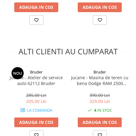
2.1. Prelucrarea Solului
ADAUGA IN COS
ADAUGA IN COS
2.1.1. Semănătoare
2.1.2. Plug
2.1.3. Cultivatoare
ALTI CLIENTI AU CUMPARAT
2.1.4. Grapă rotativă și cu discuri
Bruder
Bruder
NOU
2.1.5. Freză
Jucarie - Atelier de service
Jucarie - Masina de teren cu
auto 62112 Bruder
bena Dodge RAM 2500
2.1.6. Tocator resturi vegetale
02504
285,00 Lei
390,00 Lei
2.1.8. Tavalug
205,00 Lei
329,00 Lei
2.1.7. Tocator forestier si concasor
LA COMANDA
4
IN STOC
de piatra
ADAUGA IN COS
ADAUGA IN COS
2.2. Administrare Dejectii &
Gunoi Grajd