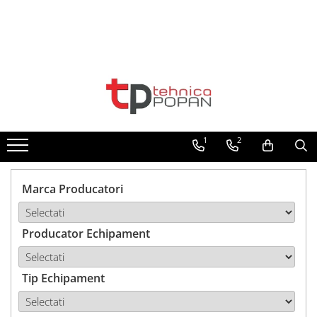
Toate Produsele
1. Piese & Accesorii Tractoare
1.1. Cabina & Caroserie
1
2
1.1.1. Geamuri
1.1.2. Piese caroserie
Marca Producatori
1.1.3. Embleme & Abtibilduri
Producator Echipament
1.1.4. Climatizare si accesorii
1.2. Piese cu Prindere în 3
Puncte si mecanism de ridicare
Tip Echipament
1.2.1. Prindere in 3 puncte