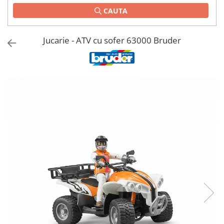
CAUTA
1.2.2. Mecanism de ridicare -
Tiranti si accesorii
Jucarie - ATV cu sofer 63000 Bruder
1.3. Scaune & Accesorii
1.3.1. Scaune
1.4. Sisteme hidraulice pentru
tractoare
1.4.1. Pompe hidraulice
1.4.2. Joystick
1.4.3. Distribuitoare
1.4.4. Cilindri si accesorii
1.5. Motoare
1.5.1. Combustibili