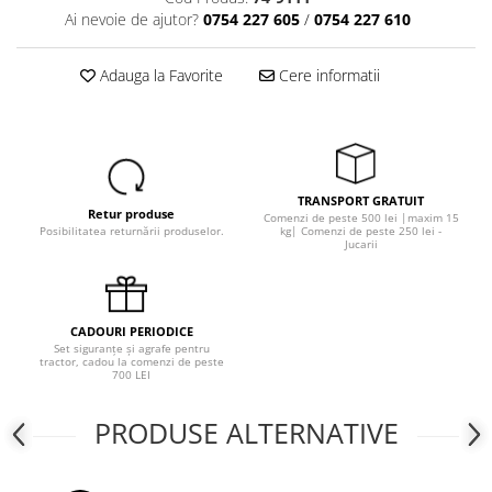
1.6. Electrice
Ai nevoie de ajutor?
0754 227 605
/
0754 227 610
1.6.1. Acumulatori
Adauga la Favorite
Cere informatii
1.6.2. Alternatoare
1.6.3. Instalații de Iluminat
TRANSPORT GRATUIT
Retur produse
1.6.4. Demaroare
Comenzi de peste 500 lei |maxim 15
Posibilitatea returnării produselor.
kg| Comenzi de peste 250 lei -
Jucarii
1.6.8. Echipamente & aparate de
masurare/testare
CADOURI PERIODICE
1.6.5. Întrerupătoare
Set siguranțe și agrafe pentru
tractor, cadou la comenzi de peste
700 LEI
1.6.6 Priza & Stechere
PRODUSE ALTERNATIVE
1.6.7. Diverse
1.7. Sisteme de franare