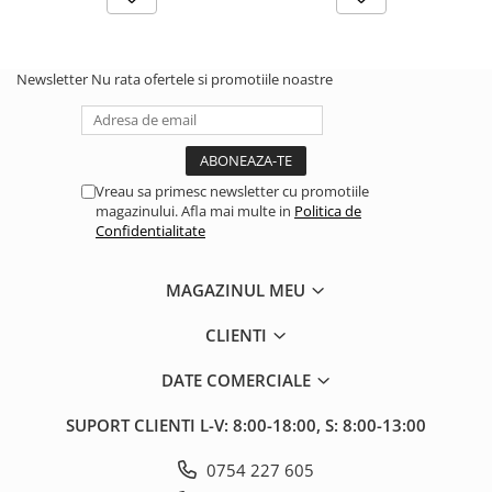
2.2.1. Administrare Dejectii
Newsletter
Nu rata ofertele si promotiile noastre
2.2.2. Administrare gunoi grajd
2.3. Erbicidare & Irigare
2.3.1 Erbicidare
Vreau sa primesc newsletter cu promotiile
magazinului. Afla mai multe in
Politica de
2.3.2. Irigare
Confidentialitate
2.4. Utilaje de recoltare
MAGAZINUL MEU
2.4.1. Piese Cositoare
CLIENTI
2.4.2. Piese Greble
DATE COMERCIALE
2.4.3. Prese de Balotat
SUPORT CLIENTI
L-V: 8:00-18:00, S: 8:00-13:00
2.4.4. Combine
0754 227 605