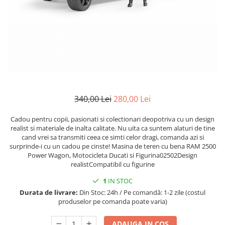
Mănuși
2.4.3. Prese de Balotat
1.5.3. Garnituri
Încălțăminte
2.4.4. Combine
3.9. Roti, role si echipamente
1.5.4. Piese de schimb pentru
de transport
motor si accesorii
2.4.5. Diverse
3.9.1. Roti din cauciuc
2.5. Zootehnie
1.5.5. Pistoane & camasi piston
2.5.1. Adapatori
1.5.6. Răcire
340,00 Lei
280,00 Lei
2.5.2. Garduri electrice
Cadou pentru copii, pasionati si colectionari deopotriva cu un design
1.5.7. Filtre
realist si materiale de inalta calitate. Nu uita ca suntem alaturi de tine
2.5.3 Accesorii animale
cand vrei sa transmiti ceea ce simti celor dragi, comanda azi si
1.5.8. Esapamente
surprinde-i cu un cadou pe cinste! Masina de teren cu bena RAM 2500
Power Wagon, Motocicleta Ducati si Figurina02502Design
2.5.4. Accesorii insilozare si
realistCompatibil cu figurine
1.5.9. Chiulasa si supape
malaxoare furaje
1
IN STOC
1.5.10. Distributie si accesorii
BCS
Durata de livrare:
Din Stoc: 24h / Pe comandă: 1-2 zile (costul
produselor pe comanda poate varia)
1.6. Electrice
Deutz-Fahr
ADAUGA IN COS