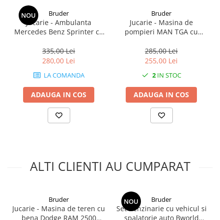
Bruder
Bruder
NOU
Jucarie - Ambulanta
Jucarie - Masina de
Mercedes Benz Sprinter cu
pompieri MAN TGA cu
sofer 02676 Bruder
scararotativa si modul de
sunet si lumini 02771
335,00 Lei
285,00 Lei
Bruder
280,00 Lei
255,00 Lei
LA COMANDA
2
IN STOC
ADAUGA IN COS
ADAUGA IN COS
ALTI CLIENTI AU CUMPARAT
Bruder
Bruder
NOU
Jucarie - Masina de teren cu
Set Benzinarie cu vehicul si
bena Dodge RAM 2500
spalatorie auto Bworld