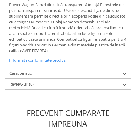
Power Wagon Faruri din sticlă transparentă în față Ferestrele din
plastic transparent si incasabil Usile se deschid Tija de direcție
1.8.6. Transmisie punte fața 4 WD
suplimentară permite direcția prin acoperiș Rotile din cauciuc roti
(4x4)
cu design SUV modern Cuplaj Remorca detașabil Include
motocicletă Ducati cu furcă frontală orientabilă, brat oscilant cu
1.8.7. Direcție
arc în spate si suport lateral rabatabil Include figurina sofer
echipat cu cască si mănusi Compatibil cu figurine, spațiu pentru 4
figuri bworldFabricat in Germania din materiale plastice de înaltă
1.8.8. Cabluri ambreiaj și
calitateAVERTIZARE4+
transmisie
Informatii conformitate produs
1.8.9. Pompe ambreiaj
Caracteristici
1.8.10. Volante
Review-uri
(0)
1.8.11. Ambreaje lamelare și
elastice
FRECVENT CUMPARATE
IMPREUNA