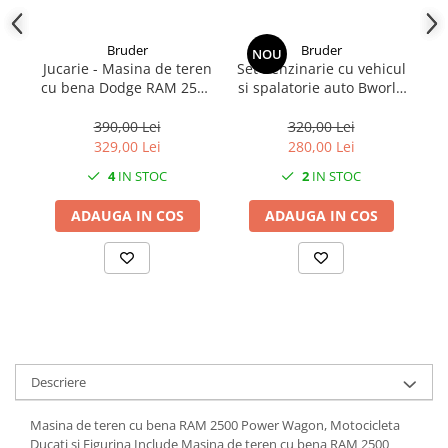
1.7.2. Placute de frana
Bruder
Bruder
NOU
Jucarie - Masina de teren
Set Benzinarie cu vehicul
J
1.7.3. Simeringuri sistem franare
cu bena Dodge RAM 2500
si spalatorie auto Bworld
p
02504
62111 Bruder
1.7.4. Piese si accesorii frana
390,00 Lei
320,00 Lei
329,00 Lei
280,00 Lei
1.7.5. O-ring frana
4
IN STOC
2
IN STOC
1.8. Transmisie
ADAUGA IN COS
ADAUGA IN COS
1.8.1. Prize de putere
1.8.2. Cutii viteze
1.8.3. Ambreiaje
1.8.4. Transmisie punte spate
Descriere
1.8.5. Transmisie punte fața 2 WD
Masina de teren cu bena RAM 2500 Power Wagon, Motocicleta
(2x4)
Ducati si Figurina Include Masina de teren cu bena RAM 2500