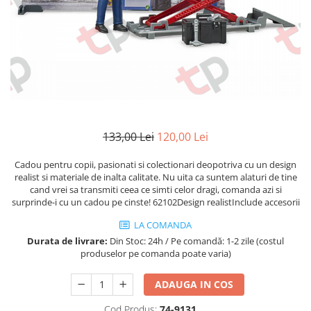
1.5.2. Cuzineti si accesorii
1.5.3. Garnituri
1.5.4. Piese de schimb pentru
motor si accesorii
133,00 Lei
120,00 Lei
1.5.5. Pistoane & camasi piston
Cadou pentru copii, pasionati si colectionari deopotriva cu un design
1.5.6. Răcire
realist si materiale de inalta calitate. Nu uita ca suntem alaturi de tine
cand vrei sa transmiti ceea ce simti celor dragi, comanda azi si
surprinde-i cu un cadou pe cinste! 62102Design realistInclude accesorii
1.5.7. Filtre
LA COMANDA
1.5.8. Esapamente
Durata de livrare:
Din Stoc: 24h / Pe comandă: 1-2 zile (costul
produselor pe comanda poate varia)
1.5.9. Chiulasa si supape
ADAUGA IN COS
1.5.10. Distributie si accesorii
Cod Produs:
74-9131