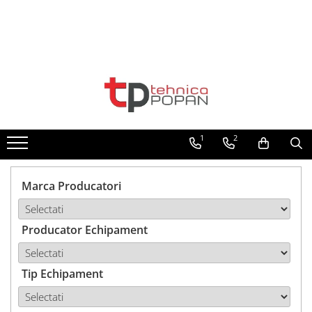
Toate Produsele
1. Piese & Accesorii Tractoare
1.1. Cabina & Caroserie
1
2
1.1.1. Geamuri
1.1.2. Piese caroserie
Marca Producatori
1.1.3. Embleme & Abtibilduri
Producator Echipament
1.1.4. Climatizare si accesorii
1.2. Piese cu Prindere în 3
Puncte si mecanism de ridicare
Tip Echipament
1.2.1. Prindere in 3 puncte