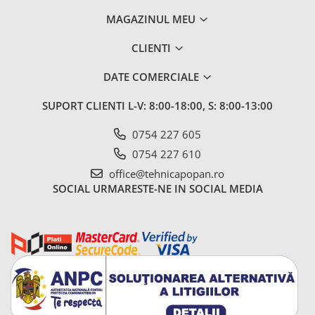
2.4.5. Diverse
MAGAZINUL MEU
2.5. Zootehnie
CLIENTI
2.5.1. Adapatori
DATE COMERCIALE
2.5.2. Garduri electrice
SUPORT CLIENTI
L-V: 8:00-18:00, S: 8:00-13:00
2.5.3 Accesorii animale
0754 227 605
0754 227 610
2.5.4. Accesorii insilozare si
office@tehnicapopan.ro
malaxoare furaje
SOCIAL
URMARESTE-NE IN SOCIAL MEDIA
BCS
Deutz-Fahr
Kuhn
2.6. Incarcatoare frontale