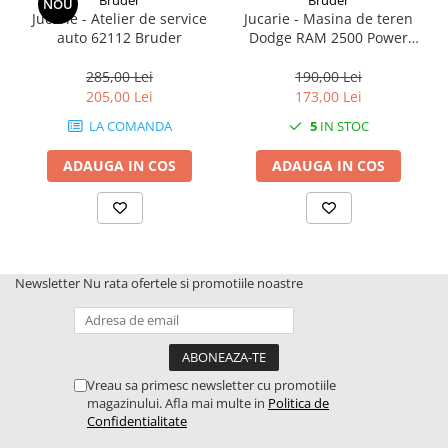
NOU
Jucarie - Atelier de service
Jucarie - Masina de teren
2.2.1. Administrare Dejectii
auto 62112 Bruder
Dodge RAM 2500 Power
02500 Bruder
285,00 Lei
190,00 Lei
2.2.2. Administrare gunoi grajd
205,00 Lei
173,00 Lei
2.3. Erbicidare & Irigare
LA COMANDA
5
IN STOC
2.3.1 Erbicidare
ADAUGA IN COS
ADAUGA IN COS
2.3.2. Irigare
2.4. Utilaje de recoltare
2.4.1. Piese Cositoare
Newsletter
Nu rata ofertele si promotiile noastre
2.4.2. Piese Greble
2.4.3. Prese de Balotat
Vreau sa primesc newsletter cu promotiile
magazinului. Afla mai multe in
Politica de
2.4.4. Combine
Confidentialitate