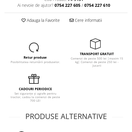
1.6. Electrice
Ai nevoie de ajutor?
0754 227 605
/
0754 227 610
1.6.1. Acumulatori
Adauga la Favorite
Cere informatii
1.6.2. Alternatoare
1.6.3. Instalații de Iluminat
TRANSPORT GRATUIT
Retur produse
1.6.4. Demaroare
Comenzi de peste 500 lei |maxim 15
Posibilitatea returnării produselor.
kg| Comenzi de peste 250 lei -
Jucarii
1.6.8. Echipamente & aparate de
masurare/testare
CADOURI PERIODICE
1.6.5. Întrerupătoare
Set siguranțe și agrafe pentru
tractor, cadou la comenzi de peste
700 LEI
1.6.6 Priza & Stechere
PRODUSE ALTERNATIVE
1.6.7. Diverse
1.7. Sisteme de franare