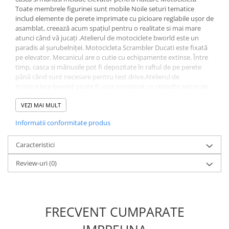
Toate membrele figurinei sunt mobile Noile seturi tematice
1.8.5. Transmisie punte fața 2 WD
includ elemente de perete imprimate cu picioare reglabile ușor de
(2x4)
asamblat, creează acum spațiul pentru o realitate si mai mare
atunci când vă jucați .Atelierul de motociclete bworld este un
paradis al șurubelniței. Motocicleta Scrambler Ducati este fixată
1.8.6. Transmisie punte fața 4 WD
pe elevator. Mecanicul are o cutie cu echipamente extinse. Între
(4x4)
timp, casca si mănusile pot fi depozitate în raftul de pe perete
până când sunt necesare pentru test drive.Atelierul de
1.8.7. Direcție
motociclete bworld poate fi ușor combinat cu celelalte seturi de
teme bworld.Fabricat in Germania din materiale plastice de înaltă
calitateAVERTIZARE4+
VEZI MAI MULT
1.8.8. Cabluri ambreiaj și
transmisie
Informatii conformitate produs
1.8.9. Pompe ambreiaj
Caracteristici
Review-uri
(0)
1.8.10. Volante
1.8.11. Ambreaje lamelare și
elastice
FRECVENT CUMPARATE
2. Piese Utilaje Agricole