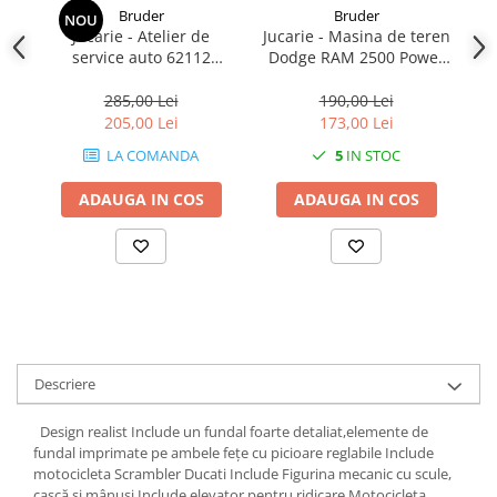
Bruder
Bruder
NOU
Jucarie - Atelier de
Jucarie - Masina de teren
Ju
1.7.1 Cablu frana
service auto 62112
Dodge RAM 2500 Power
cu
Bruder
02500 Bruder
1.7.2. Placute de frana
285,00 Lei
190,00 Lei
205,00 Lei
173,00 Lei
1.7.3. Simeringuri sistem franare
LA COMANDA
5
IN STOC
1.7.4. Piese si accesorii frana
ADAUGA IN COS
ADAUGA IN COS
1.7.5. O-ring frana
1.8. Transmisie
1.8.1. Prize de putere
1.8.2. Cutii viteze
Descriere
1.8.3. Ambreiaje
Design realist Include un fundal foarte detaliat,elemente de
fundal imprimate pe ambele fețe cu picioare reglabile Include
motocicleta Scrambler Ducati Include Figurina mecanic cu scule,
1.8.4. Transmisie punte spate
cască si mânusi Include elevator pentru ridicare Motocicleta