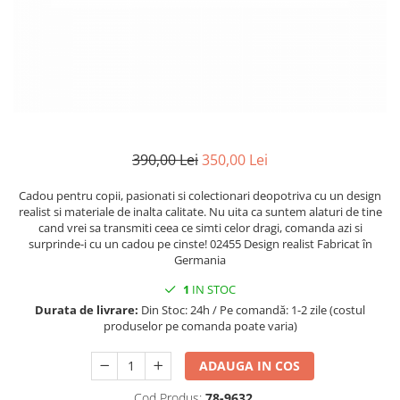
Mănuși
2.4.3. Prese de Balotat
1.5.3. Garnituri
Încălțăminte
2.4.4. Combine
3.9. Roti, role si echipamente
1.5.4. Piese de schimb pentru
de transport
motor si accesorii
2.4.5. Diverse
3.9.1. Roti din cauciuc
2.5. Zootehnie
1.5.5. Pistoane & camasi piston
390,00 Lei
350,00 Lei
2.5.1. Adapatori
1.5.6. Răcire
Cadou pentru copii, pasionati si colectionari deopotriva cu un design
2.5.2. Garduri electrice
realist si materiale de inalta calitate. Nu uita ca suntem alaturi de tine
1.5.7. Filtre
cand vrei sa transmiti ceea ce simti celor dragi, comanda azi si
2.5.3 Accesorii animale
surprinde-i cu un cadou pe cinste! 02455 Design realist Fabricat în
1.5.8. Esapamente
Germania
2.5.4. Accesorii insilozare si
1
IN STOC
1.5.9. Chiulasa si supape
malaxoare furaje
Durata de livrare:
Din Stoc: 24h / Pe comandă: 1-2 zile (costul
produselor pe comanda poate varia)
1.5.10. Distributie si accesorii
BCS
1.6. Electrice
ADAUGA IN COS
Deutz-Fahr
Cod Produs:
78-9632