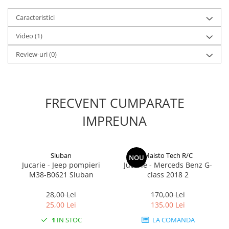
Caracteristici
1.8.6. Transmisie punte fața 4 WD
(4x4)
Video
(1)
1.8.7. Direcție
Review-uri
(0)
1.8.8. Cabluri ambreiaj și
transmisie
FRECVENT CUMPARATE
1.8.9. Pompe ambreiaj
IMPREUNA
1.8.10. Volante
Sluban
Maisto Tech R/C
NOU
1.8.11. Ambreaje lamelare și
Jucarie - Jeep pompieri
Jucarie - Merceds Benz G-
elastice
M38-B0621 Sluban
class 2018 2
28,00 Lei
170,00 Lei
25,00 Lei
135,00 Lei
1
IN STOC
LA COMANDA