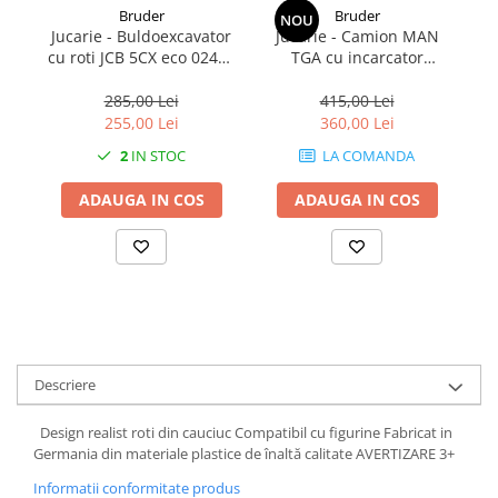
Bruder
Bruder
NOU
1.7.2. Placute de frana
Jucarie - Buldoexcavator
Jucarie - Camion MAN
Ju
cu roti JCB 5CX eco 02454
TGA cu incarcator
1.7.3. Simeringuri sistem franare
Bruder
telescopic Manitou MLT
633 02774 Bruder
285,00 Lei
415,00 Lei
255,00 Lei
360,00 Lei
1.7.4. Piese si accesorii frana
2
IN STOC
LA COMANDA
1.7.5. O-ring frana
ADAUGA IN COS
ADAUGA IN COS
1.8. Transmisie
1.8.1. Prize de putere
1.8.2. Cutii viteze
1.8.3. Ambreiaje
Descriere
1.8.4. Transmisie punte spate
Design realist roti din cauciuc Compatibil cu figurine Fabricat in
Germania din materiale plastice de înaltă calitate AVERTIZARE 3+
1.8.5. Transmisie punte fața 2 WD
Informatii conformitate produs
(2x4)