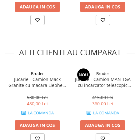
ADAUGA IN COS
ADAUGA IN COS
ALTI CLIENTI AU CUMPARAT
Bruder
Bruder
NOU
Jucarie - Camion Mack
Jucarie - Camion MAN TGA
Granite cu macara Liebherr
cu incarcator telescopic
02818 Bruder 1:16
Manitou MLT 633 02774
Bruder
580,00 Lei
415,00 Lei
480,00 Lei
360,00 Lei
LA COMANDA
LA COMANDA
ADAUGA IN COS
ADAUGA IN COS