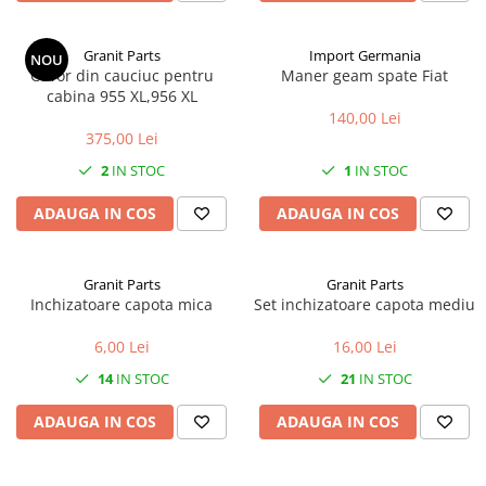
1.7.1 Cablu frana
Granit Parts
Import Germania
NOU
Covor din cauciuc pentru
Maner geam spate Fiat
1.7.2. Placute de frana
cabina 955 XL,956 XL
140,00 Lei
1.7.3. Simeringuri sistem franare
375,00 Lei
2
IN STOC
1
IN STOC
1.7.4. Piese si accesorii frana
ADAUGA IN COS
ADAUGA IN COS
1.7.5. O-ring frana
1.8. Transmisie
Granit Parts
Granit Parts
Inchizatoare capota mica
Set inchizatoare capota mediu
1.8.1. Prize de putere
6,00 Lei
16,00 Lei
1.8.2. Cutii viteze
14
IN STOC
21
IN STOC
1.8.3. Ambreiaje
ADAUGA IN COS
ADAUGA IN COS
1.8.4. Transmisie punte spate