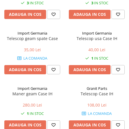
1.6. Electrice
3
IN STOC
3
IN STOC
ADAUGA IN COS
ADAUGA IN COS
1.6.1. Acumulatori
1.6.2. Alternatoare
Import Germania
Import Germania
Telescop geam spate Case
Telescop usa Case IH
1.6.3. Instalații de Iluminat
35,00 Lei
40,00 Lei
1.6.4. Demaroare
LA COMANDA
1
IN STOC
ADAUGA IN COS
ADAUGA IN COS
1.6.8. Echipamente & aparate de
masurare/testare
Import Germania
Granit Parts
1.6.5. Întrerupătoare
Maner geam Case IH
Telescop Case IH
1.6.6 Priza & Stechere
280,00 Lei
108,00 Lei
1
IN STOC
LA COMANDA
1.6.7. Diverse
1.7. Sisteme de franare
ADAUGA IN COS
ADAUGA IN COS