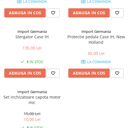
LA COMANDA
LA COMANDA
2.2.1. Administrare Dejectii
ADAUGA IN COS
ADAUGA IN COS
2.2.2. Administrare gunoi grajd
2.3. Erbicidare & Irigare
Import Germania
Import Germania
Stergator Case IH
Protectie pedala Case IH, New
Holland
2.3.1 Erbicidare
135,00 Lei
45,00 Lei
2.3.2. Irigare
1
IN STOC
LA COMANDA
2.4. Utilaje de recoltare
ADAUGA IN COS
ADAUGA IN COS
2.4.1. Piese Cositoare
Import Germania
2.4.2. Piese Greble
Set inchizatoare capota motor
mic
2.4.3. Prese de Balotat
15,00 Lei
2.4.4. Combine
10,00 Lei
3
IN STOC