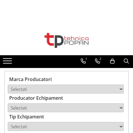
Toate Produsele
1. Piese & Accesorii Tractoare
1.1. Cabina & Caroserie
1
2
1.1.1. Geamuri
1.1.2. Piese caroserie
Marca Producatori
1.1.3. Embleme & Abtibilduri
Producator Echipament
1.1.4. Climatizare si accesorii
1.2. Piese cu Prindere în 3
Puncte si mecanism de ridicare
Tip Echipament
1.2.1. Prindere in 3 puncte