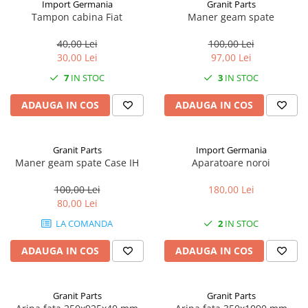
Import Germania
Granit Parts
Tampon cabina Fiat
Maner geam spate
1.8.5. Transmisie punte fața 2 WD
(2x4)
40,00 Lei
100,00 Lei
30,00 Lei
97,00 Lei
1.8.6. Transmisie punte fața 4 WD
7
IN STOC
3
IN STOC
(4x4)
ADAUGA IN COS
ADAUGA IN COS
1.8.7. Direcție
1.8.8. Cabluri ambreiaj și
Granit Parts
Import Germania
transmisie
Maner geam spate Case IH
Aparatoare noroi
1.8.9. Pompe ambreiaj
100,00 Lei
180,00 Lei
80,00 Lei
1.8.10. Volante
LA COMANDA
2
IN STOC
ADAUGA IN COS
ADAUGA IN COS
1.8.11. Ambreaje lamelare și
elastice
Granit Parts
Granit Parts
2. Piese Utilaje Agricole