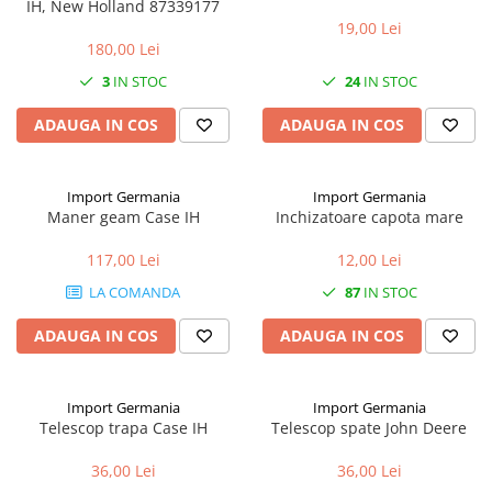
IH, New Holland 87339177
19,00 Lei
1.5.2. Cuzineti si accesorii
180,00 Lei
3
IN STOC
24
IN STOC
1.5.3. Garnituri
ADAUGA IN COS
ADAUGA IN COS
1.5.4. Piese de schimb pentru
motor si accesorii
Import Germania
Import Germania
Maner geam Case IH
Inchizatoare capota mare
1.5.5. Pistoane & camasi piston
117,00 Lei
12,00 Lei
1.5.6. Răcire
LA COMANDA
87
IN STOC
1.5.7. Filtre
ADAUGA IN COS
ADAUGA IN COS
1.5.8. Esapamente
Import Germania
Import Germania
1.5.9. Chiulasa si supape
Telescop trapa Case IH
Telescop spate John Deere
36,00 Lei
36,00 Lei
1.5.10. Distributie si accesorii