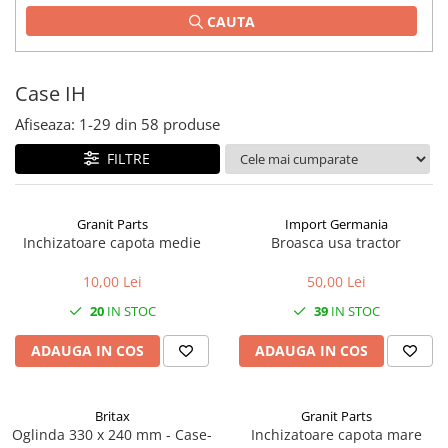
CAUTA
1.2.2. Mecanism de ridicare -
Tiranti si accesorii
1.3. Scaune & Accesorii
Case IH
Afiseaza:
1-
29
din
58
produse
1.3.1. Scaune
FILTRE
1.4. Sisteme hidraulice pentru
tractoare
Granit Parts
Import Germania
1.4.1. Pompe hidraulice
Inchizatoare capota medie
Broasca usa tractor
1.4.2. Joystick
10,00 Lei
50,00 Lei
20
IN STOC
39
IN STOC
1.4.3. Distribuitoare
ADAUGA IN COS
ADAUGA IN COS
1.4.4. Cilindri si accesorii
1.5. Motoare
Britax
Granit Parts
Oglinda 330 x 240 mm - Case-
Inchizatoare capota mare
1.5.1. Combustibili