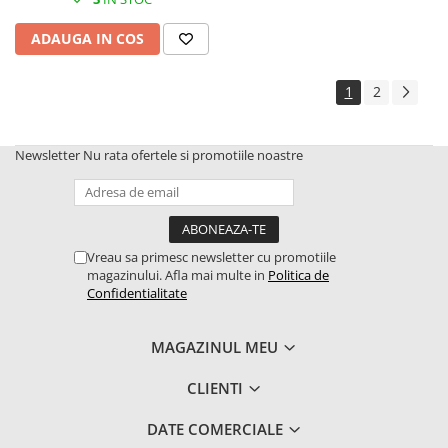
2.4.5. Diverse
ADAUGA IN COS
2.5. Zootehnie
2.5.1. Adapatori
1
2
2.5.2. Garduri electrice
Newsletter
Nu rata ofertele si promotiile noastre
2.5.3 Accesorii animale
2.5.4. Accesorii insilozare si
malaxoare furaje
Vreau sa primesc newsletter cu promotiile
magazinului. Afla mai multe in
Politica de
Confidentialitate
BCS
Deutz-Fahr
MAGAZINUL MEU
Kuhn
CLIENTI
2.6. Incarcatoare frontale
DATE COMERCIALE