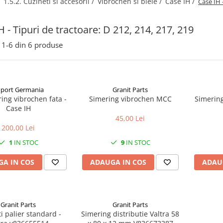
/
1.5.2. Cuzineti si accesorii /
Vibrochen si biele /
Case IH /
Case IH 
H - Tipuri de tractoare: D 212, 214, 217, 219
1-
6
din
6
produse
port Germania
Granit Parts
ing vibrochen fata -
Simering vibrochen MCC
Simerin
Case IH
45,00 Lei
200,00 Lei
1
IN STOC
9
IN STOC
A IN COS
ADAUGA IN COS
ADAU
Granit Parts
Granit Parts
i palier standard -
Simering distributie Valtra 58