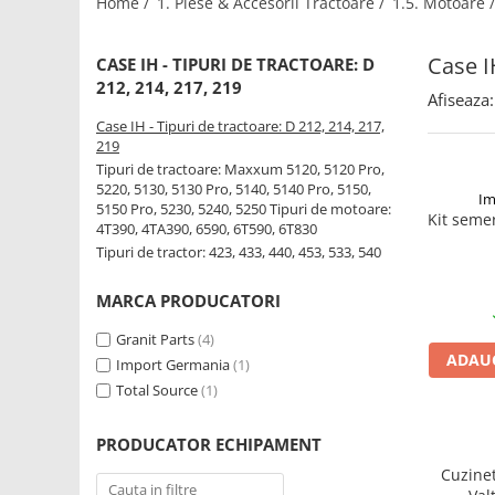
Home /
1. Piese & Accesorii Tractoare /
1.5. Motoare 
1.2.2. Mecanism de ridicare -
Case I
Tiranti si accesorii
CASE IH - TIPURI DE TRACTOARE: D
212, 214, 217, 219
1.3. Scaune & Accesorii
Afiseaza:
Case IH - Tipuri de tractoare: D 212, 214, 217,
219
1.3.1. Scaune
Tipuri de tractoare: Maxxum 5120, 5120 Pro,
1.4. Sisteme hidraulice pentru
5220, 5130, 5130 Pro, 5140, 5140 Pro, 5150,
tractoare
Im
5150 Pro, 5230, 5240, 5250 Tipuri de motoare:
Kit semer
4T390, 4TA390, 6590, 6T590, 6T830
Tipuri de tractor: 423, 433, 440, 453, 533, 540
1.4.1. Pompe hidraulice
MARCA PRODUCATORI
1.4.2. Joystick
Granit Parts
(4)
1.4.3. Distribuitoare
ADAUG
Import Germania
(1)
Total Source
(1)
1.4.4. Cilindri si accesorii
1.5. Motoare
PRODUCATOR ECHIPAMENT
Cuzinet
1.5.1. Combustibili