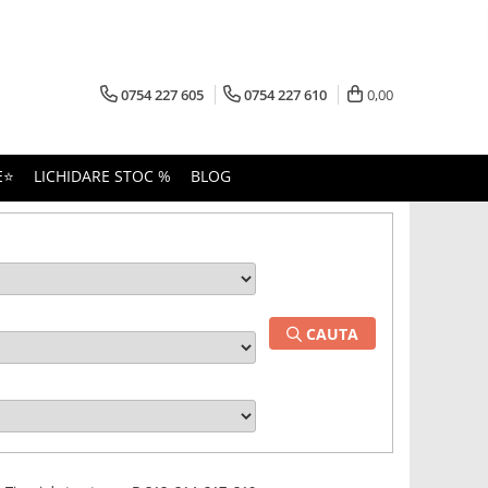
0754 227 605
0754 227 610
0,00
E⭐
LICHIDARE STOC %
BLOG
CAUTA