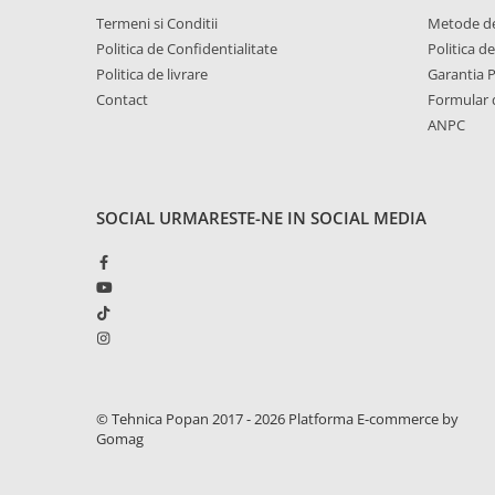
1.6. Electrice
Termeni si Conditii
Metode de
Politica de Confidentialitate
Politica d
1.6.1. Acumulatori
Politica de livrare
Garantia 
Contact
Formular 
1.6.2. Alternatoare
ANPC
1.6.3. Instalații de Iluminat
SOCIAL
URMARESTE-NE IN SOCIAL MEDIA
1.6.4. Demaroare
1.6.8. Echipamente & aparate de
masurare/testare
1.6.5. Întrerupătoare
1.6.6 Priza & Stechere
© Tehnica Popan 2017 - 2026
Platforma E-commerce by
Gomag
1.6.7. Diverse
1.7. Sisteme de franare