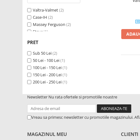
Val
Valtra-Valmet
(2)
1.5.2. Cuzineti si accesorii
Case-IH
(2)
Massey Ferguson
(2)
1.5.3. Garnituri
Steyr
(1)
ADAUG
Ford
(1)
PRET
1.5.4. Piese de schimb pentru
Fendt
(1)
motor si accesorii
New Holland
Sub 50 Lei
(2)
(1)
50 Lei - 100 Lei
(1)
1.5.5. Pistoane & camasi piston
100 Lei - 150 Lei
(1)
150 Lei - 200 Lei
(1)
1.5.6. Răcire
200 Lei - 250 Lei
(1)
1.5.7. Filtre
Newsletter
Nu rata ofertele si promotiile noastre
1.5.8. Esapamente
Vreau sa primesc newsletter cu promotiile magazinului. Af
1.5.9. Chiulasa si supape
MAGAZINUL MEU
CLIENTI
1.5.10. Distributie si accesorii