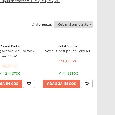
- Tipuri de tractoare: D 212, 214, 217, 219
Ordoneaza:
Granit Parts
Total Source
g arbore Mc Cormick
Set cuzineti palier Ford R1
44695DA
190,00 Lei
98,00 Lei
2
IN STOC
1
IN STOC
GA IN COS
ADAUGA IN COS