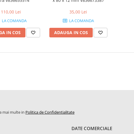
tra v836655514
x 80 x 12 mm V836673387
110,00 Lei
35,00 Lei
LA COMANDA
LA COMANDA
A IN COS
ADAUGA IN COS
la mai multe in
Politica de Confidentialitate
DATE COMERCIALE