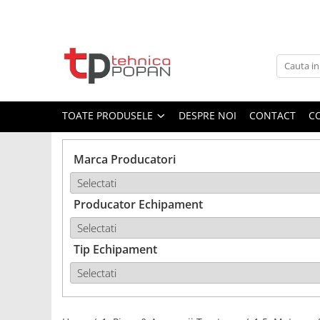
Toate Produsele
1. Piese & Accesorii Tractoare
1.1. Cabina & Caroserie
TOATE PRODUSELE
DESPRE NOI
CONTACT
C
1.1.1. Geamuri
Marca Producatori
1.1.2. Piese caroserie
Producator Echipament
1.1.3. Embleme & Abtibilduri
1.1.4. Climatizare si accesorii
Tip Echipament
1.2. Piese cu Prindere în 3
Puncte si mecanism de ridicare
1.2.1. Prindere in 3 puncte